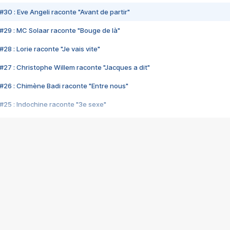
#30 : Eve Angeli raconte "Avant de partir"
#29 : MC Solaar raconte "Bouge de là"
28 : Lorie raconte "Je vais vite"
#27 : Christophe Willem raconte "Jacques a dit"
#26 : Chimène Badi raconte "Entre nous"
#25 : Indochine raconte "3e sexe"
#24 : Zaho raconte "C'est chelou"
#23 : Patrick Bruel raconte "Au café des délices"
#22 : Kyo raconte "Le chemin"
#21 : Nolwenn Leroy raconte "Cassé"
#20 : Patrick Hernandez raconte "Born to be alive"
#19 : Lorie raconte "Près de moi"