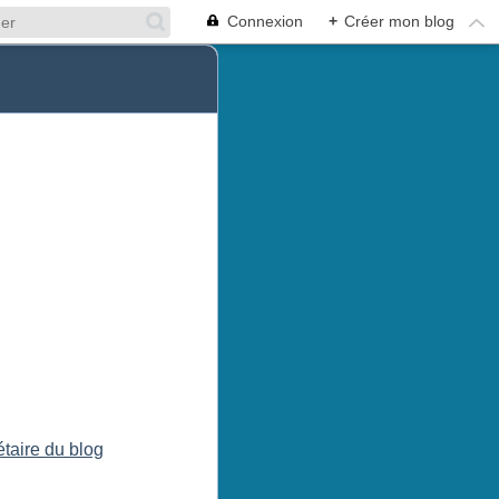
Connexion
+
Créer mon blog
étaire du blog