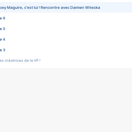
bey Maguire, c'est lui ! Rencontre avec Damien Witecka
e 6
e 5
e 4
e 3
s créatrices de la VF !
e 2
e 1
e Mektoub My Love arrive enfin ! Rencontre avec Shaïn Boumedine et Sal
i : après Toni en famille
elle réalise le bouleversant Dites lui que je l'aime
ais ! Rencontre autour de Vie privée de Rebecca Zlotowski