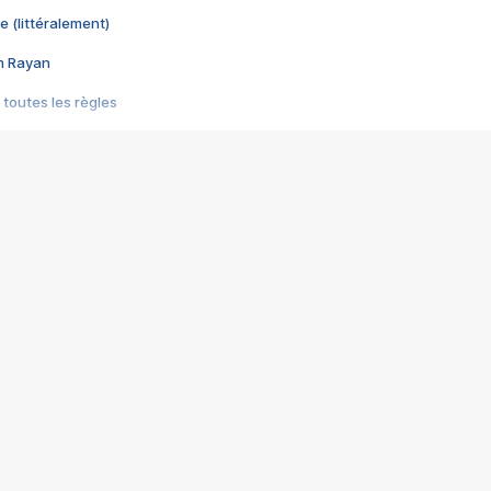
e (littéralement)
im Rayan
 toutes les règles
s les jeux vidéo
us choquant de Rockstar ? - Le scandale BULLY
e plus moche de Steam
du RÊVE tourne au CAUCHEMAR
pendant 8 heures
it… à tort
umiliés par un jeu vidéo
ire - Final Fantasy 8
ti un empire - Age of Empires