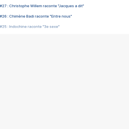
#27 : Christophe Willem raconte "Jacques a dit"
#26 : Chimène Badi raconte "Entre nous"
#25 : Indochine raconte "3e sexe"
#24 : Zaho raconte "C'est chelou"
#23 : Patrick Bruel raconte "Au café des délices"
#22 : Kyo raconte "Le chemin"
#21 : Nolwenn Leroy raconte "Cassé"
#20 : Patrick Hernandez raconte "Born to be alive"
#19 : Lorie raconte "Près de moi"
#18 : Michael Jones raconte "A nos actes manqués" (avec Jean-Jacque
#17 : Khaled raconte "Aïcha"
#16 : Corneille raconte "Parce qu'on vient de loin"