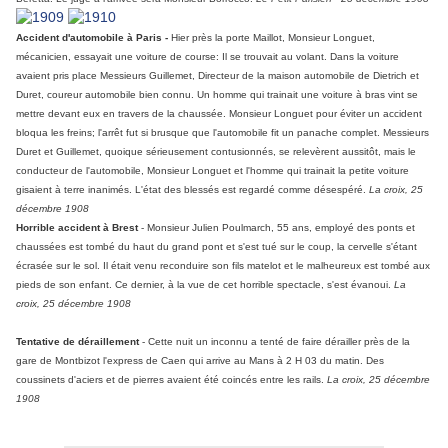
Accident d'automobile à Paris -
Hier près la porte Maillot, Monsieur Longuet,
mécanicien, essayait une voiture de course: Il se trouvait au volant. Dans la voiture
avaient pris place Messieurs Guillemet, Directeur de la maison automobile de Dietrich et
Duret, coureur automobile bien connu. Un homme qui trainait une voiture à bras vint se
mettre devant eux en travers de la chaussée. Monsieur Longuet pour éviter un accident
bloqua les freins; l'arrêt fut si brusque que l'automobile fit un panache complet. Messieurs
Duret et Guillemet, quoique sérieusement contusionnés, se relevèrent aussitôt, mais le
conducteur de l'automobile, Monsieur Longuet et l'homme qui trainait la petite voiture
gisaient à terre inanimés. L'état des blessés est regardé comme désespéré.
La croix, 25
décembre 1908
Horrible accident à Brest
- Monsieur Julien Poulmarch, 55 ans, employé des ponts et
chaussées est tombé du haut du grand pont et s'est tué sur le coup, la cervelle s'étant
écrasée sur le sol. Il était venu reconduire son fils matelot et le malheureux est tombé aux
pieds de son enfant. Ce dernier, à la vue de cet horrible spectacle, s'est évanoui.
La
croix, 25 décembre 1908
Tentative de déraillement
- Cette nuit un inconnu a tenté de faire dérailler près de la
gare de Montbizot l'express de Caen qui arrive au Mans à 2 H 03 du matin. Des
coussinets d'aciers et de pierres avaient été coincés entre les rails.
La croix, 25 décembre
1908