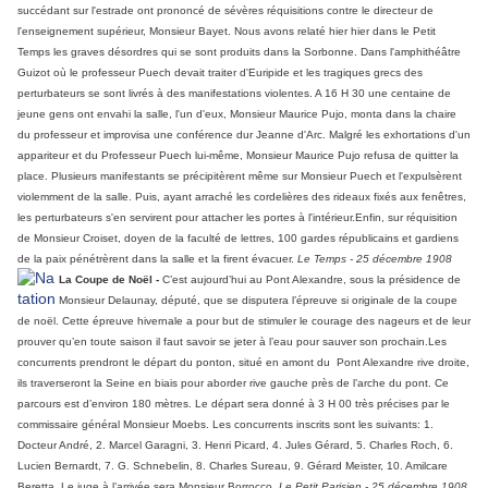
succédant sur l'estrade ont prononcé de sévères réquisitions contre le directeur de
l'enseignement supérieur, Monsieur Bayet. Nous avons relaté hier hier dans le Petit
Temps les graves désordres qui se sont produits dans la Sorbonne. Dans l'amphithéâtre
Guizot où le professeur Puech devait traiter d'Euripide et les tragiques grecs des
perturbateurs se sont livrés à des manifestations violentes. A 16 H 30 une centaine de
jeune gens ont envahi la salle, l'un d'eux, Monsieur Maurice Pujo, monta dans la chaire
du professeur et improvisa une conférence dur Jeanne d'Arc. Malgré les exhortations d'un
appariteur et du Professeur Puech lui-même, Monsieur Maurice Pujo refusa de quitter la
place. Plusieurs manifestants se précipitèrent même sur Monsieur Puech et l'expulsèrent
violemment de la salle. Puis, ayant arraché les cordelières des rideaux fixés aux fenêtres,
les perturbateurs s'en servirent pour attacher les portes à l'intérieur.Enfin, sur réquisition
de Monsieur Croiset, doyen de la faculté de lettres, 100 gardes républicains et gardiens
de la paix pénétrèrent dans la salle et la firent évacuer.
Le Temps - 25 décembre 1908
La Coupe de Noël -
C’est aujourd’hui au Pont Alexandre, sous la présidence de
Monsieur Delaunay, député, que se disputera l’épreuve si originale de la coupe
de noël. Cette épreuve hivernale a pour but de stimuler le courage des nageurs et de leur
prouver qu’en toute saison il faut savoir se jeter à l’eau pour sauver son prochain.Les
concurrents prendront le départ du ponton, situé en amont du Pont Alexandre rive droite,
ils traverseront la Seine en biais pour aborder rive gauche près de l’arche du pont. Ce
parcours est d’environ 180 mètres. Le départ sera donné à 3 H 00 très précises par le
commissaire général Monsieur Moebs. Les concurrents inscrits sont les suivants: 1.
Docteur André, 2. Marcel Garagni, 3. Henri Picard, 4. Jules Gérard, 5. Charles Roch, 6.
Lucien Bernardt, 7. G. Schnebelin, 8. Charles Sureau, 9. Gérard Meister, 10. Amilcare
Beretta. Le juge à l’arrivée sera Monsieur Borrocco.
Le Petit Parisien - 25 décembre 1908