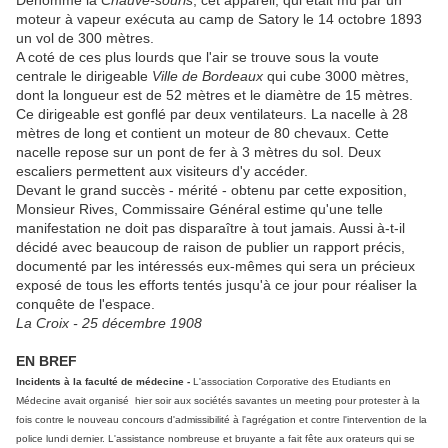
Dénommé la
Chauve-souris
, cet appareil, qui était mû par un
moteur à vapeur exécuta au camp de Satory le 14 octobre 1893
un vol de 300 mètres.
A coté de ces plus lourds que l'air se trouve sous la voute
centrale le dirigeable
Ville de Bordeaux
qui cube 3000 mètres,
dont la longueur est de 52 mètres et le diamètre de 15 mètres.
Ce dirigeable est gonflé par deux ventilateurs. La nacelle à 28
mètres de long et contient un moteur de 80 chevaux. Cette
nacelle repose sur un pont de fer à 3 mètres du sol. Deux
escaliers permettent aux visiteurs d'y accéder.
Devant le grand succès - mérité - obtenu par cette exposition,
Monsieur Rives, Commissaire Général estime qu'une telle
manifestation ne doit pas disparaître à tout jamais. Aussi à-t-il
décidé avec beaucoup de raison de publier un rapport précis,
documenté par les intéressés eux-mêmes qui sera un précieux
exposé de tous les efforts tentés jusqu'à ce jour pour réaliser la
conquête de l'espace.
La Croix - 25 décembre 1908
EN BREF
Incidents à la faculté de médecine -
L'association Corporative des Etudiants en
Médecine avait organisé hier soir aux sociétés savantes un meeting pour protester à la
fois contre le nouveau concours d'admissibilité à l'agrégation et contre l'intervention de la
police lundi dernier. L'assistance nombreuse et bruyante a fait fête aux orateurs qui se