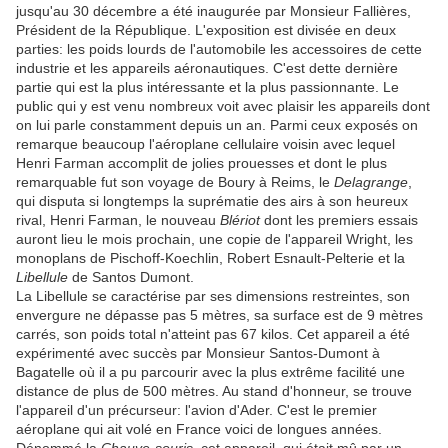
jusqu'au 30 décembre a été inaugurée par Monsieur Fallières,
Président de la République. L'exposition est divisée en deux
parties: les poids lourds de l'automobile les accessoires de cette
industrie et les appareils aéronautiques. C'est dette dernière
partie qui est la plus intéressante et la plus passionnante. Le
public qui y est venu nombreux voit avec plaisir les appareils dont
on lui parle constamment depuis un an. Parmi ceux exposés on
remarque beaucoup l'aéroplane cellulaire voisin avec lequel
Henri Farman accomplit de jolies prouesses et dont le plus
remarquable fut son voyage de Boury à Reims, le
Delagrange
,
qui disputa si longtemps la suprématie des airs à son heureux
rival, Henri Farman, le nouveau
Blériot
dont les premiers essais
auront lieu le mois prochain, une copie de l'appareil Wright, les
monoplans de Pischoff-Koechlin, Robert Esnault-Pelterie et la
Libellule
de Santos Dumont.
La Libellule se caractérise par ses dimensions restreintes, son
envergure ne dépasse pas 5 mètres, sa surface est de 9 mètres
carrés, son poids total n'atteint pas 67 kilos. Cet appareil a été
expérimenté avec succès par Monsieur Santos-Dumont à
Bagatelle où il a pu parcourir avec la plus extrême facilité une
distance de plus de 500 mètres. Au stand d'honneur, se trouve
l'appareil d'un précurseur: l'avion d'Ader. C'est le premier
aéroplane qui ait volé en France voici de longues années.