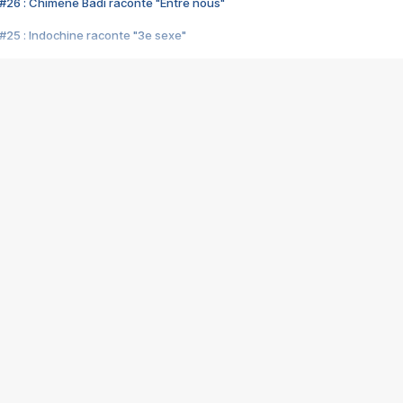
#26 : Chimène Badi raconte "Entre nous"
#25 : Indochine raconte "3e sexe"
#24 : Zaho raconte "C'est chelou"
#23 : Patrick Bruel raconte "Au café des délices"
#22 : Kyo raconte "Le chemin"
#21 : Nolwenn Leroy raconte "Cassé"
#20 : Patrick Hernandez raconte "Born to be alive"
#19 : Lorie raconte "Près de moi"
#18 : Michael Jones raconte "A nos actes manqués" (avec Jean-Jacque
#17 : Khaled raconte "Aïcha"
#16 : Corneille raconte "Parce qu'on vient de loin"
#15 : Indochine raconte "L'aventurier"
14 : Lorie raconte "Sur un air latino"