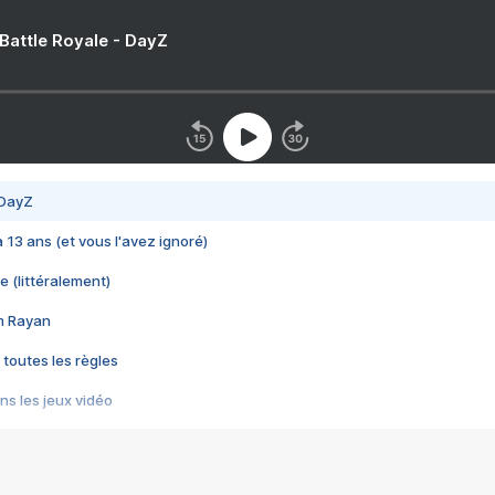
 Battle Royale - DayZ
 DayZ
 a 13 ans (et vous l'avez ignoré)
e (littéralement)
im Rayan
 toutes les règles
s les jeux vidéo
us choquant de Rockstar ? - Le scandale BULLY
e plus moche de Steam