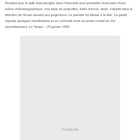
Pendant que la salle était plongée dans l'obscurité pour permettre l'exécution d'une
scène cinématographique, une pluie de projectiles, fioles d'encre, œufs, s'abattit dans la
direction de l'écran servant aux projections. Le pianiste fut blessé à la tête. La garde
expulsa quelques manifestants et en conduisit onze au poste central du 11e
arrondissement.
Le Temps – 25 janvier 1909
Publicité