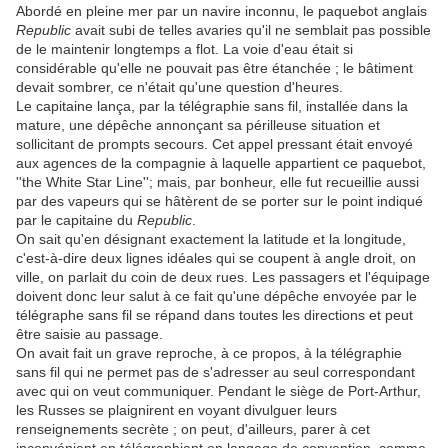
Abordé en pleine mer par un navire inconnu, le paquebot anglais
Republic
avait subi de telles avaries qu'il ne semblait pas possible
de le maintenir longtemps a flot. La voie d'eau était si
considérable qu'elle ne pouvait pas être étanchée ; le bâtiment
devait sombrer, ce n'était qu'une question d'heures.
Le capitaine lança, par la télégraphie sans fil, installée dans la
mature, une dépêche annonçant sa périlleuse situation et
sollicitant de prompts secours. Cet appel pressant était envoyé
aux agences de la compagnie à laquelle appartient ce paquebot,
''the White Star Line''; mais, par bonheur, elle fut recueillie aussi
par des vapeurs qui se hâtèrent de se porter sur le point indiqué
par le capitaine du
Republic
.
On sait qu'en désignant exactement la latitude et la longitude,
c'est-à-dire deux lignes idéales qui se coupent à angle droit, on
ville, on parlait du coin de deux rues. Les passagers et l'équipage
doivent donc leur salut à ce fait qu'une dépêche envoyée par le
télégraphe sans fil se répand dans toutes les directions et peut
être saisie au passage.
On avait fait un grave reproche, à ce propos, à la télégraphie
sans fil qui ne permet pas de s'adresser au seul correspondant
avec qui on veut communiquer. Pendant le siège de Port-Arthur,
les Russes se plaignirent en voyant divulguer leurs
renseignements secrète ; on peut, d'ailleurs, parer à cet