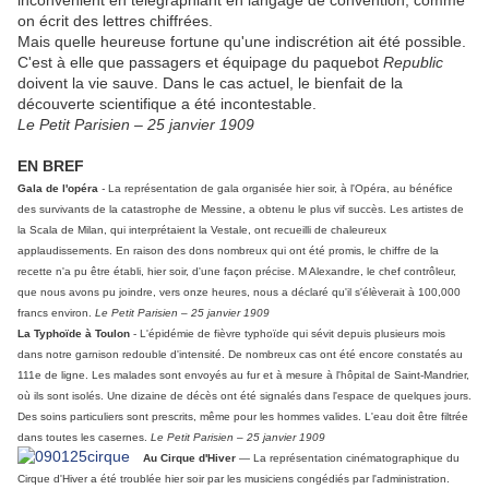
inconvénient en télégraphiant en langage de convention, comme
on écrit des lettres chiffrées.
Mais quelle heureuse fortune qu'une indiscrétion ait été possible.
C'est à elle que passagers et équipage du paquebot
Republic
doivent la vie sauve. Dans le cas actuel, le bienfait de la
découverte scientifique a été incontestable.
Le Petit Parisien – 25 janvier 1909
EN BREF
Gala de l'opéra
-
La représentation de gala organisée hier soir, à l'Opéra, au bénéfice
des survivants de la catastrophe de Messine, a obtenu le plus vif succès. Les artistes de
la Scala de Milan, qui interprétaient la Vestale, ont recueilli de chaleureux
applaudissements. En raison des dons nombreux qui ont été promis, le chiffre de la
recette n'a pu être établi, hier soir, d'une façon précise. M Alexandre, le chef contrôleur,
que nous avons pu joindre, vers onze heures, nous a déclaré qu'il s'élèverait à 100,000
francs environ.
Le Petit Parisien – 25 janvier 1909
La Typhoïde à Toulon
- L'épidémie de fièvre typhoïde qui sévit depuis plusieurs mois
dans notre garnison redouble d'intensité. De nombreux cas ont été encore constatés au
111e de ligne. Les malades sont envoyés au fur et à mesure à l'hôpital de Saint-Mandrier,
où ils sont isolés. Une dizaine de décès ont été signalés dans l'espace de quelques jours.
Des soins particuliers sont prescrits, même pour les hommes valides. L'eau doit être filtrée
dans toutes les casernes.
Le Petit Parisien – 25 janvier 1909
Au Cirque d'Hiver
—
La représentation cinématographique du
Cirque d'Hiver a été troublée hier soir par les musiciens congédiés par l'administration.