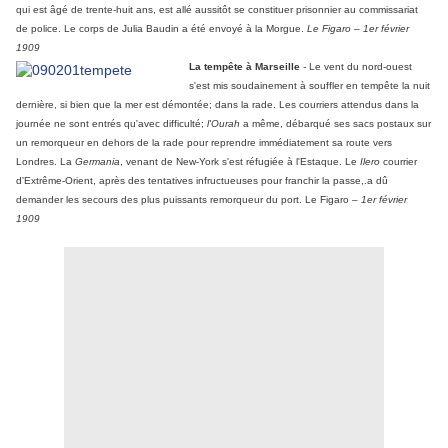
qui est âgé de trente-huit ans, est allé aussitôt se constituer prisonnier au commissariat
de police. Le corps de Julia Baudin a été envoyé à la Morgue.
Le Figaro – 1er février
1909
La tempête à Marseille
-
Le vent du nord-ouest
s'est mis soudainement à souffler en tempête la nuit
dernière, si bien que la mer est démontée; dans la rade. Les courriers attendus dans la
journée ne sont entrés qu'avec difficulté;
l'Ourah
a même, débarqué ses sacs postaux sur
un remorqueur en dehors de la rade pour reprendre immédiatement sa route vers
Londres. La
Germania
, venant de New-York s'est réfugiée à l'Estaque. Le
Ilero
courrier
d'Extrême-Orient, après des tentatives infructueuses pour franchir la passe,.a dû
demander les secours des plus puissants remorqueur du port. Le Figaro
– 1er février
1909