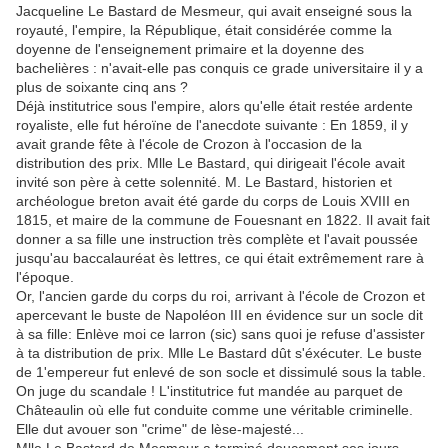
Jacqueline Le Bastard de Mesmeur, qui avait enseigné sous la
royauté, l'empire, la République, était considérée comme la
doyenne de l'enseignement primaire et la doyenne des
bachelières : n'avait-elle pas conquis ce grade universitaire il y a
plus de soixante cinq ans ?
Déjà institutrice sous l'empire, alors qu'elle était restée ardente
royaliste, elle fut héroïne de l'anecdote suivante : En 1859, il y
avait grande fête à l'école de Crozon à l'occasion de la
distribution des prix. Mlle Le Bastard, qui dirigeait l'école avait
invité son père à cette solennité. M. Le Bastard, historien et
archéologue breton avait été garde du corps de Louis XVIII en
1815, et maire de la commune de Fouesnant en 1822. Il avait fait
donner a sa fille une instruction très complète et l'avait poussée
jusqu'au baccalauréat ès lettres, ce qui était extrêmement rare à
l'époque.
Or, l'ancien garde du corps du roi, arrivant à l'école de Crozon et
apercevant le buste de Napoléon III en évidence sur un socle dit
à sa fille: Enlève moi ce larron (sic) sans quoi je refuse d'assister
à ta distribution de prix. Mlle Le Bastard dût s'éxécuter. Le buste
de 1'empereur fut enlevé de son socle et dissimulé sous la table.
On juge du scandale ! L'institutrice fut mandée au parquet de
Châteaulin où elle fut conduite comme une véritable criminelle.
Elle dut avouer son "crime" de lèse-majesté...