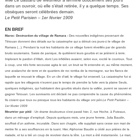
Mlle Le Bastard de Mesmeur a terminé doucement ses jours
dans un ouvroir, où elle s'était retirée, il y a quelque temps. Ses
obsèques seront célébrées demain.
Le Petit Parisien – 1er février 1909
EN BREF
Maroc: Destruction du village de Ramara -
Des nouvelles indigènes provenant de
Tétouan donnent des détails sur la catastrophe qui a détruit ces jours-ci le village de
Ramara (...). Pendant la nuit les habitants de ce village furent réveillés par de grands
bruits souterrains. Saisis de panique, ils quittèrent leurs gourbis et se jetèrent à terre.
Implorant le pardon d'Allah, dont Les infidèles avaient, selon eux, excité le courroux. Tout
à coup, une très forte secousse agita le sol, un bruit se fit entendre et, au même moment,
une avalanche de terre et de quartiers de roc tomba de la montagne, sur les flancs de
laquelle se trouvait le village. En un clin d'œil, le village fut enseveli. La catastrophe fut si
rapide que les villageois n'eurent pas le temps de prendre la fuite vers la plaine Seuls,
quelques indigènes, qui habitaient des gourbis situés dans ta vallée, purent se sauver et
gagner Tetouan. Les survivants ont déclaré ne pas comprendre la cause du phénomène.
Ils croient que tous ou presque tous les habitants du village ont péri.
Le Petit Parisien –
1er février 1909
Meurtrier par pitié
- Un drame douloureux s'est passé hier, 2, rue Hoche, à Puteaux,
dans un ménage d'employé, Depuis quelques mois, une jeune femme, Julia Baudin,
souffrait d'un asthme, incurable. Dans son chagrin, elle suppliait sans cesse son mari de
mettre fin a ses souffrances en la tuant. Hier, Alphonse Baudin a cédé aux prières de la
malade, et lui a tiré un coup de revolver dans la tête. La mort a été instantanée. Le mari,