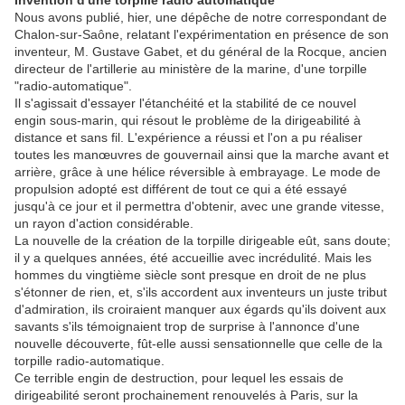
Invention d'une torpille radio automatique
Nous avons publié, hier, une dépêche de notre correspondant de
Chalon-sur-Saône, relatant l'expérimentation en présence de son
inventeur, M. Gustave Gabet, et du général de la Rocque, ancien
directeur de l'artillerie au ministère de la marine, d'une torpille
"radio-automatique".
Il s'agissait d'essayer l'étanchéité et la stabilité de ce nouvel
engin sous-marin, qui résout le problème de la dirigeabilité à
distance et sans fil. L'expérience a réussi et l'on a pu réaliser
toutes les manœuvres de gouvernail ainsi que la marche avant et
arrière, grâce à une hélice réversible à embrayage. Le mode de
propulsion adopté est différent de tout ce qui a été essayé
jusqu'à ce jour et il permettra d'obtenir, avec une grande vitesse,
un rayon d'action considérable.
La nouvelle de la création de la torpille dirigeable eût, sans doute;
il y a quelques années, été accueillie avec incrédulité. Mais les
hommes du vingtième siècle sont presque en droit de ne plus
s'étonner de rien, et, s'ils accordent aux inventeurs un juste tribut
d'admiration, ils croiraient manquer aux égards qu'ils doivent aux
savants s'ils témoignaient trop de surprise à l'annonce d'une
nouvelle découverte, fût-elle aussi sensationnelle que celle de la
torpille radio-automatique.
Ce terrible engin de destruction, pour lequel les essais de
dirigeabilité seront prochainement renouvelés à Paris, sur la