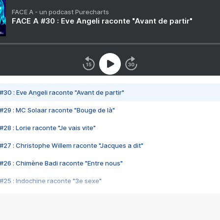
FACE A - un podcast Purecharts
FACE A #30 : Eve Angeli raconte "Avant de partir"
#30 : Eve Angeli raconte "Avant de partir"
#29 : MC Solaar raconte "Bouge de là"
28 : Lorie raconte "Je vais vite"
#27 : Christophe Willem raconte "Jacques a dit"
#26 : Chimène Badi raconte "Entre nous"
#25 : Indochine raconte "3e sexe"
#24 : Zaho raconte "C'est chelou"
#23 : Patrick Bruel raconte "Au café des délices"