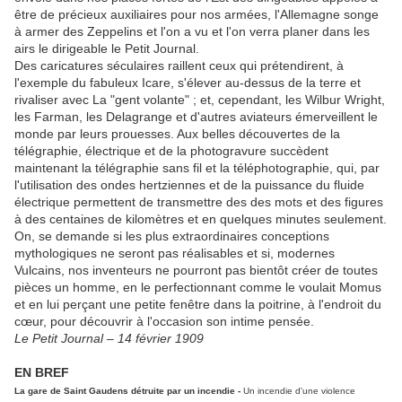
être de précieux auxiliaires pour nos armées, l'Allemagne songe
à armer des Zeppelins et l'on a vu et l'on verra planer dans les
airs le dirigeable le Petit Journal.
Des caricatures séculaires raillent ceux qui prétendirent, à
l'exemple du fabuleux Icare, s'élever au-dessus de la terre et
rivaliser avec La "gent volante" ; et, cependant, les Wilbur Wright,
les Farman, les Delagrange et d'autres aviateurs émerveillent le
monde par leurs prouesses. Aux belles découvertes de la
télégraphie, électrique et de la photogravure succèdent
maintenant la télégraphie sans fil et la téléphotographie, qui, par
l'utilisation des ondes hertziennes et de la puissance du fluide
électrique permettent de transmettre des des mots et des figures
à des centaines de kilomètres et en quelques minutes seulement.
On, se demande si les plus extraordinaires conceptions
mythologiques ne seront pas réalisables et si, modernes
Vulcains, nos inventeurs ne pourront pas bientôt créer de toutes
pièces un homme, en le perfectionnant comme le voulait Momus
et en lui perçant une petite fenêtre dans la poitrine, à l'endroit du
cœur, pour découvrir à l'occasion son intime pensée.
Le Petit Journal – 14 février 1909
EN BREF
La gare de Saint Gaudens détruite par un incendie -
Un incendie d'une violence