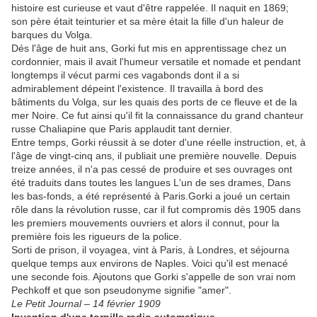
histoire est curieuse et vaut d'être rappelée. Il naquit en 1869;
son père était teinturier et sa mère était la fille d'un haleur de
barques du Volga.
Dés l'âge de huit ans, Gorki fut mis en apprentissage chez un
cordonnier, mais il avait l'humeur versatile et nomade et pendant
longtemps il vécut parmi ces vagabonds dont il a si
admirablement dépeint l'existence. Il travailla à bord des
bâtiments du Volga, sur les quais des ports de ce fleuve et de la
mer Noire. Ce fut ainsi qu'il fit la connaissance du grand chanteur
russe Chaliapine que Paris applaudit tant dernier.
Entre temps, Gorki réussit à se doter d'une réelle instruction, et, à
l'âge de vingt-cinq ans, il publiait une première nouvelle. Depuis
treize années, il n'a pas cessé de produire et ses ouvrages ont
été traduits dans toutes les langues L'un de ses drames, Dans
les bas-fonds, a été représenté à Paris.Gorki a joué un certain
rôle dans la révolution russe, car il fut compromis dès 1905 dans
les premiers mouvements ouvriers et alors il connut, pour la
première fois les rigueurs de la police.
Sorti de prison, il voyagea, vint à Paris, à Londres, et séjourna
quelque temps aux environs de Naples. Voici qu'il est menacé
une seconde fois. Ajoutons que Gorki s'appelle de son vrai nom
Pechkoff et que son pseudonyme signifie "amer".
Le Petit Journal – 14 février 1909