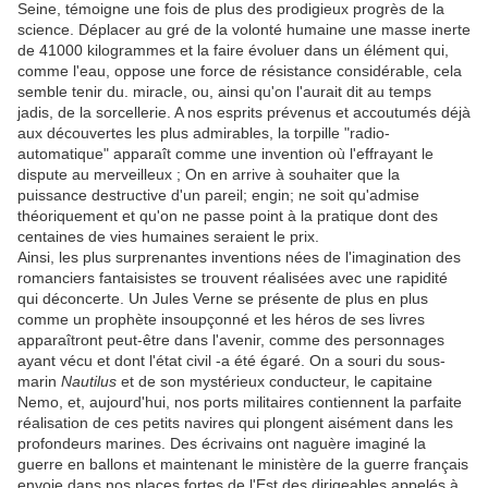
Seine, témoigne une fois de plus des prodigieux progrès de la
science. Déplacer au gré de la volonté humaine une masse inerte
de 41000 kilogrammes et la faire évoluer dans un élément qui,
comme l'eau, oppose une force de résistance considérable, cela
semble tenir du. miracle, ou, ainsi qu'on l'aurait dit au temps
jadis, de la sorcellerie. A nos esprits prévenus et accoutumés déjà
aux découvertes les plus admirables, la torpille "radio-
automatique" apparaît comme une invention où l'effrayant le
dispute au merveilleux ; On en arrive à souhaiter que la
puissance destructive d'un pareil; engin; ne soit qu'admise
théoriquement et qu'on ne passe point à la pratique dont des
centaines de vies humaines seraient le prix.
Ainsi, les plus surprenantes inventions nées de l'imagination des
romanciers fantaisistes se trouvent réalisées avec une rapidité
qui déconcerte. Un Jules Verne se présente de plus en plus
comme un prophète insoupçonné et les héros de ses livres
apparaîtront peut-être dans l'avenir, comme des personnages
ayant vécu et dont l'état civil -a été égaré. On a souri du sous-
marin
Nautilus
et de son mystérieux conducteur, le capitaine
Nemo, et, aujourd'hui, nos ports militaires contiennent la parfaite
réalisation de ces petits navires qui plongent aisément dans les
profondeurs marines. Des écrivains ont naguère imaginé la
guerre en ballons et maintenant le ministère de la guerre français
envoie dans nos places fortes de l'Est des dirigeables appelés à