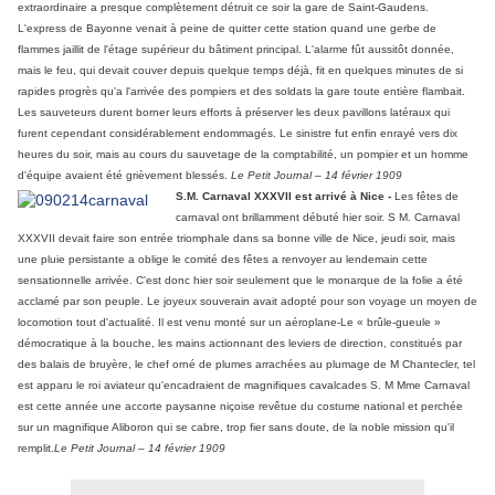
extraordinaire a presque complètement détruit ce soir la gare de Saint-Gaudens.
L'express de Bayonne venait à peine de quitter cette station quand une gerbe de
flammes jaillit de l'étage supérieur du bâtiment principal. L'alarme fût aussitôt donnée,
mais le feu, qui devait couver depuis quelque temps déjà, fit en quelques minutes de si
rapides progrès qu'a l'arrivée des pompiers et des soldats la gare toute entière flambait.
Les sauveteurs durent borner leurs efforts à préserver les deux pavillons latéraux qui
furent cependant considérablement endommagés. Le sinistre fut enfin enrayé vers dix
heures du soir, mais au cours du sauvetage de la comptabilité, un pompier et un homme
d'équipe avaient été grièvement blessés.
Le Petit Journal – 14 février 1909
S.M. Carnaval XXXVII est arrivé à Nice -
Les fêtes de
carnaval ont brillamment débuté hier soir. S M. Carnaval
XXXVII devait faire son entrée triomphale dans sa bonne ville de Nice, jeudi soir, mais
une pluie persistante a oblige le comité des fêtes a renvoyer au lendemain cette
sensationnelle arrivée. C'est donc hier soir seulement que le monarque de la folie a été
acclamé par son peuple. Le joyeux souverain avait adopté pour son voyage un moyen de
locomotion tout d'actualité. Il est venu monté sur un aéroplane-Le « brûle-gueule »
démocratique à la bouche, les mains actionnant des leviers de direction, constitués par
des balais de bruyère, le chef orné de plumes arrachées au plumage de M Chantecler, tel
est apparu le roi aviateur qu'encadraient de magnifiques cavalcades S. M Mme Carnaval
est cette année une accorte paysanne niçoise revêtue du costume national et perchée
sur un magnifique Aliboron qui se cabre, trop fier sans doute, de la noble mission qu'il
remplit.
Le Petit Journal – 14 février 1909