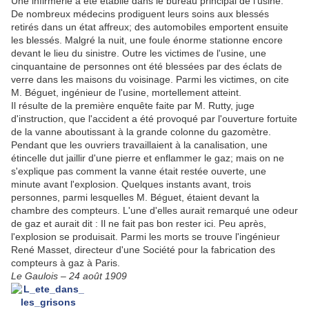
Une infirmerie a été établie dans le bureau principal de l'usine.
De nombreux médecins prodiguent leurs soins aux blessés
retirés dans un état affreux; des automobiles emportent ensuite
les blessés. Malgré la nuit, une foule énorme stationne encore
devant le lieu du sinistre. Outre les victimes de l'usine, une
cinquantaine de personnes ont été blessées par des éclats de
verre dans les maisons du voisinage. Parmi les victimes, on cite
M. Béguet, ingénieur de l'usine, mortellement atteint.
Il résulte de la première enquête faite par M. Rutty, juge
d'instruction, que l'accident a été provoqué par l'ouverture fortuite
de la vanne aboutissant à la grande colonne du gazomètre.
Pendant que les ouvriers travaillaient à la canalisation, une
étincelle dut jaillir d'une pierre et enflammer le gaz; mais on ne
s'explique pas comment la vanne était restée ouverte, une
minute avant l'explosion. Quelques instants avant, trois
personnes, parmi lesquelles M. Béguet, étaient devant la
chambre des compteurs. L'une d'elles aurait remarqué une odeur
de gaz et aurait dit : Il ne fait pas bon rester ici. Peu après,
l'explosion se produisait. Parmi les morts se trouve l'ingénieur
René Masset, directeur d'une Société pour la fabrication des
compteurs à gaz à Paris.
Le Gaulois – 24 août 1909