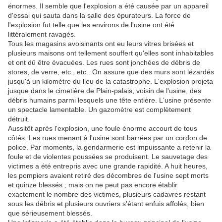
énormes. Il semble que l'explosion a été causée par un appareil
d'essai qui sauta dans la salle des épurateurs. La force de
l'explosion fut telle que les environs de l'usine ont été
littéralement ravagés.
Tous les magasins avoisinants ont eu leurs vitres brisées et
plusieurs maisons ont tellement souffert qu'elles sont inhabitables
et ont dû être évacuées. Les rues sont jonchées de débris de
stores, de verre, etc., etc.. On assure que des murs sont lézardés
jusqu'à un kilomètre du lieu de la catastrophe. L'explosion projeta
jusque dans le cimetière de Plain-palais, voisin de l'usine, des
débris humains parmi lesquels une tête entière. L'usine présente
un spectacle lamentable. Un gazomètre est complètement
détruit.
Aussitôt après l'explosion, une foule énorme accourt de tous
côtés. Les rues menant à l'usine sont barrées par un cordon de
police. Par moments, la gendarmerie est impuissante a retenir la
foule et de violentes poussées se produisent. Le sauvetage des
victimes a été entrepris avec une grande rapidité. A huit heures,
les pompiers avaient retiré des décombres de l'usine sept morts
et quinze blessés ; mais on ne peut pas encore établir
exactement le nombre des victimes, plusieurs cadavres restant
sous les débris et plusieurs ouvriers s'étant enfuis affolés, bien
que sérieusement blessés.