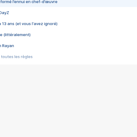
nsformé l’ennui en chef-d’œuvre
 DayZ
 a 13 ans (et vous l'avez ignoré)
e (littéralement)
im Rayan
 toutes les règles
s les jeux vidéo
us choquant de Rockstar ? - Le scandale BULLY
e plus moche de Steam
du RÊVE tourne au CAUCHEMAR
pendant 8 heures
it… à tort
umiliés par un jeu vidéo