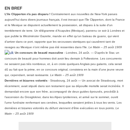
EN BREF
L'ile Clipperton n'a pas disparu !
Contrairement aux nouvelles de New-York parues
aujourd'hui dans divers journaux français, il est inexact que l'île Clipperton, dont la France
et le Mexique se disputent actuellement la possession, ait disparu à la suite d'un
tremblement de terre. Un télégramme d'Acapules (Mexique), parvenu ce soir à Londres et
que publie la
Westminster Gazette
, mande en effet qu'un bateau de guano, qui vient
d'arriver dans ce port, rapporte que les secousses sismiques qui causèrent tant de
ravages au Mexique n'ont même pas été ressenties dans l'Ile.
Le Matin – 25 août 1909
Un concours de beauté masculine
- Londres, 24 août. — D'après le Star, un
concours de beauté pour hommes doit avoir lieu demain à Folkestone. Les concurrents
ne seraient pas très nombreux, et, à en croire quelques Anglais peu galants, cela serait
dû au fait que la prime, en ce concours original, consistera en la main d'une jeune veuve
qui, cependant, serait ravissante.
Le Matin – 25 août 1909
Dernières et bizarres volontés
- Strasbourg, 24 août — Un avocat de Strasbourg, mort
récemment, avait stipulé dans son testament que sa dépouille mortelle serait incinérée. Il
demandait encore que son frère, accompagné de deux guides éprouvés, procédât à
l'ascension du Grosglokner, dans les Alpes tyroliennes, et arrivé sur le sommet, ouvrit
l'urne funéraire renfermant ses cendres, lesquelles seraient jetées à tous les vents. Les
dernières et bizarres volontés du défunt viennent d'être exécutées en tous points.
Le
Matin – 25 août 1909