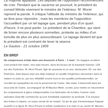
La majorité applaudit. Les députés de l'opposition recommencent
de crier. Pendant que le vacarme se poursuit, le président du
conseil félicite vivement le ministre de l'intérieur. M. Moret
reprend la parole. Il critique l'altitude du ministre de l'intérieur, qui
se lève pour répondre ; mais les membres de l'opposition
l'accueillent par un tel tapage que, pendant plus d'un quart
d'heure, il ne peut parler. Le président de la Chambre, qui vient
de briser encore plusieurs sonnettes, proteste au milieu d'un
tumulte de plus en plus assourdissant. Le tapage devient tel que
le président est contraint de lever la séance.
Le Gaulois - 21 octobre 1909
EN BREF
Un compresseur éclate dans une brasserie à Paris – 1 mort
- Un tragique accident
s'est produit hier matin, vers sept heures, dans les locaux de la brasserie Karcher, 139,
rue des Pyrénées. M. Henri Picard, âgé de quarante et un ans, demeurant, 83, rue des
Pyrénées, était depuis sept ans déjà employé en qualité d'ingénieur mécanicien dans la
maison et avait su, par son affabilité envers tous et ses qualités professionnelles, se
concilier les sympathies de tout le personnel de l'usine. Hier matin, il descendit dans les
sous-sols de l'usine, accompagné de M Maurice Merle, ouvrier, pour mettre en mouvement
les compresseurs à glace indispensables à la fabrication de la bière. A peine cette
opération était-elle commencée qu'une formidable explosion se produisit. À la hauteur
des bottes à clapets, un tuyau venait de se rompre. Un jet de gaz d'ammoniaque frappait
aussitôt à la figure M. Henri Picard et brûlait cruellement à la main et au ventre M. Maurice