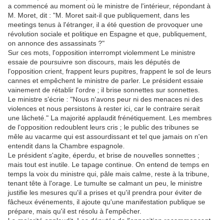
a commencé au moment où le ministre de l'intérieur, répondant à
M. Moret, dit : "M. Moret sait-il que publiquement, dans les
meetings tenus à l'étranger, il a été question de provoquer une
révolution sociale et politique en Espagne et que, publiquement,
on annonce des assassinats ?"
Sur ces mots, l'opposition interrompt violemment Le ministre
essaie de poursuivre son discours, mais les députés de
l'opposition crient, frappent leurs pupitres, frappent le sol de leurs
cannes et empêchent le ministre de parler. Le président essaie
vainement de rétablir l'ordre ; il brise sonnettes sur sonnettes.
Le ministre s'écrie : "Nous n'avons peur ni des menaces ni des
violences et nous persistons à rester ici, car le contraire serait
une lâcheté." La majorité applaudit frénétiquement. Les membres
de l'opposition redoublent leurs cris ; le public des tribunes se
mêle au vacarme qui est assourdissant et tel que jamais on n'en
entendit dans la Chambre espagnole.
Le président s'agite, éperdu, et brise de nouvelles sonnettes ;
mais tout est inutile. Le tapage continue. On entend de temps en
temps la voix du ministre qui, pâle mais calme, reste à la tribune,
tenant tête à l'orage. Le tumulte se calmant un peu, le ministre
justifie les mesures qu'il a prises et qu'il prendra pour éviter de
fâcheux événements, il ajoute qu'une manifestation publique se
prépare, mais qu'il est résolu à l'empêcher.