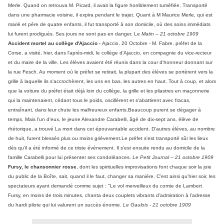
Merle. Quand on retrouva M. Picard, il avait la figure horriblement tuméfiée. Transporté
dans une pharmacie voisine, il expira pendant le trajet. Quant à M Maurice Merle, qui est
marié et père de quatre enfants, il fut transporté à son domicile, où des soins immédiats
lui furent prodigués. Ses jours ne sont pas en danger. Le
Matin – 21 octobre 1909
Accident mortel au collège d'Ajaccio -
Ajaccio, 20 Octobre - M. Fabre, préfet de la
Corse, a visité, hier, dans l'après-midi, le collège d'Ajaccio, en compagnie du vice-recteur
et du maire de la ville. Les élèves avaient été réunis dans la cour d'honneur donnant sur
la rue Fesch. Au moment où le préfet se retirait, la plupart des élèves se portèrent vers la
grille à laquelle ils s'accrochèrent, les uns en bas, les autres en haut. Tout à coup, et alors
que la voiture du préfet était déjà loin du collège, la grille et les pilastres en maçonnerie
qui la maintenaient, cédant tous le poids, oscillèrent et s'abattirent avec fracas,
entraînant, dans leur chute les malheureux enfants.Beaucoup purent se dégager à
temps, Mais l'un d'eux, le jeune Alexandre Carabelli, âgé de dix-sept ans, élève de
rhétorique, a trouvé La mort dans cet épouvantable accident. D'autres élèves, au nombre
de huit, furent blessés plus ou moins grièvement.Le préfet s'est transporté sûr les lieux
dès qu'il a été informé de ce triste événement. Il s'est ensuite rendu au domicile de la
famille Carabelli pour lui présenter ses condoléances.
Le Petit Journal – 21 octobre 1909
Fursy, le chansonnier rosse
, dont les spirituelles improvisations font chaque soir la joie
du public de la Boîte, sait, quand il le faut, changer sa manière. C'est ainsi qu'hier soir, les
spectateurs ayant demandé comme sujet : "Le vol merveilleux du comte de Lambert
Fursy, en moins de trois minutes, chanta deux couplets vibrants d'admiration à l'adresse
du hardi pilote qui lui valurent un succès énorme.
Le Gaulois - 21 octobre 1909