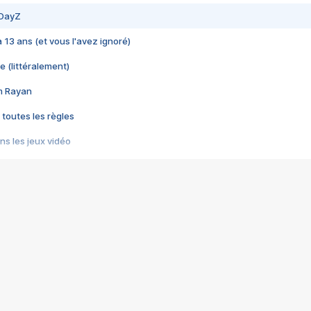
 DayZ
 a 13 ans (et vous l'avez ignoré)
e (littéralement)
im Rayan
 toutes les règles
s les jeux vidéo
us choquant de Rockstar ? - Le scandale BULLY
e plus moche de Steam
du RÊVE tourne au CAUCHEMAR
pendant 8 heures
it… à tort
umiliés par un jeu vidéo