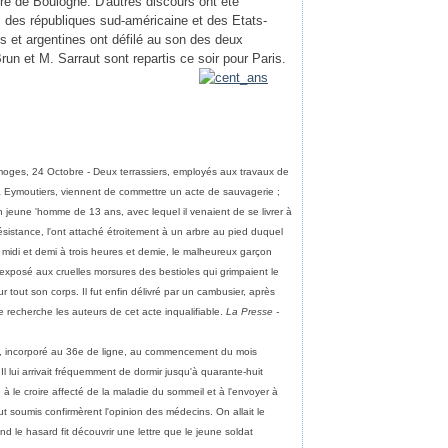
re de Boulogne. D'autres discours ont été
 des républiques sud-américaine et des Etats-
es et argentines ont défilé au son des deux
un et M. Sarraut sont repartis ce soir pour Paris.
moges, 24 Octobre - Deux terrassiers, employés aux travaux de
 à Eymoutiers, viennent de commettre un acte de sauvagerie ;
 jeune 'homme de 13 ans, avec lequel il venaient de se livrer à
ésistance, l'ont attaché étroitement à un arbre au pied duquel
 midi et demi à trois heures et demie, le malheureux garçon
xposé aux cruelles morsures des bestioles qui grimpaient le
 tout son corps. Il fut enfin délivré par un cambusier, après
 recherche les auteurs de cet acte inqualifiable.
La Presse -
, incorporé au 36e de ligne, au commencement du mois
Il lui arrivait fréquemment de dormir jusqu'à quarante-huit
re à le croire affecté de la maladie du sommeil et à l'envoyer à
fut soumis confirmèrent l'opinion des médecins. On allait le
d le hasard fit découvrir une lettre que le jeune soldat