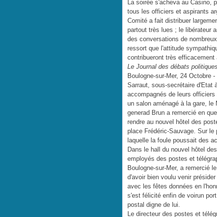
La soirée s'acheva au Casino, par
tous les officiers et aspirants a
Comité a fait distribuer largeme
partout très lues ; le libérateur
des conversations de nombreux Ar
ressort que l'attitude sympathi
contribueront très efficacement
Le Journal des débats politiques 
Boulogne-sur-Mer, 24 Octobre - 
Sarraut, sous-secrétaire d'Etat à
accompagnés de leurs officiers 
un salon aménagé à la gare, le 
generad Brun a remercié en quel
rendre au nouvel hôtel des poste
place Frédéric-Sauvage. Sur le p
laquelle la foule poussait des a
Dans le hall du nouvel hôtel des
employés des postes et télégrap
Boulogne-sur-Mer, a remercié le 
d'avoir bien voulu venir présid
avec les fêtes données en l'hon
s'est félicité enfin de voirun p
postal digne de lui.
Le directeur des postes et télé