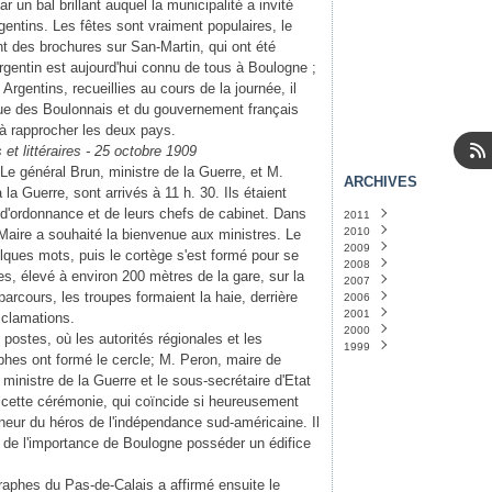
 un bal brillant auquel la municipalité a invité
rgentins. Les fêtes sont vraiment populaires, le
nt des brochures sur San-Martin, qui ont été
 argentin est aujourd'hui connu de tous à Boulogne ;
gentins, recueillies au cours de la journée, il
que des Boulonnais et du gouvernement français
 à rapprocher les deux pays.
et littéraires - 25 octobre 1909
Le général Brun, ministre de la Guerre, et M.
ARCHIVES
 la Guerre, sont arrivés à 11 h. 30. Ils étaient
d'ordonnance et de leurs chefs de cabinet. Dans
2011
2010
Janvier
(14)
Maire a souhaité la bienvenue aux ministres. Le
2009
Décembre
(31)
ques mots, puis le cortège s'est formé pour se
2008
Novembre
Décembre
(31)
(31)
s, élevé à environ 200 mètres de la gare, sur la
2007
Octobre
Novembre
Décembre
(31)
(30)
(24)
arcours, les troupes formaient la haie, derrière
2006
Septembre
Octobre
Novembre
Décembre
(30)
(5)
(1)
(30)
2001
Août
Septembre
Octobre
Mai
Avril
(1)
(1)
(29)
(5)
(30)
cclamations.
2000
Juillet
Août
Septembre
Mars
Septembre
(31)
(1)
(31)
(2)
(1)
 postes, où les autorités régionales et les
1999
Juin
Juillet
Août
Janvier
Novembre
(30)
(3)
(32)
(1)
(1)
hes ont formé le cercle; M. Peron, maire de
Mai
Juin
Juillet
Août
(32)
(30)
(1)
(5)
ministre de la Guerre et le sous-secrétaire d'Etat
Avril
Mai
Juin
(31)
(31)
(1)
Mars
Avril
Mars
(32)
(32)
(2)
er cette cérémonie, qui coïncide si heureusement
Février
Mars
Février
(44)
(29)
(3)
neur du héros de l'indépendance sud-américaine. Il
Janvier
Février
Janvier
(34)
(32)
(20)
ort de l'importance de Boulogne posséder un édifice
Janvier
(33)
graphes du Pas-de-Calais a affirmé ensuite le