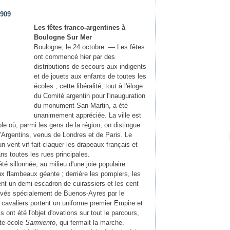
1909
Les fêtes franco-argentines à
Boulogne Sur Mer
Boulogne, le 24 octobre. — Les fêtes
ont commencé hier par des
distributions de secours aux indigents
et de jouets aux enfants de toutes les
écoles ; cette libéralité, tout à l'éloge
du Comité argentin pour l'inauguration
du monument San-Martin, a été
unanimement appréciée. La ville est
le où, parmi les gens de la région, on distingue
'Argentins, venus de Londres et de Paris. Le
 vent vif fait claquer les drapeaux français et
ns toutes les rues principales.
été sillonnée, au milieu d'une joie populaire
ux flambeaux géante ; derrière les pompiers, les
ent un demi escadron de cuirassiers et les cent
rivés spécialement de Buenos-Ayres par le
 cavaliers portent un uniforme premier Empire et
 ont été l'objet d'ovations sur tout le parcours,
ate-école
Sarmiento
, qui fermait la marche.