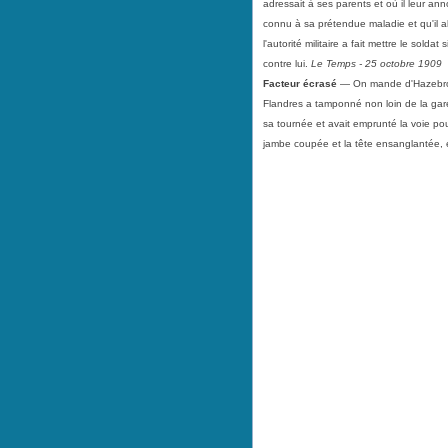
adressait à ses parents et où il leur an
connu à sa prétendue maladie et qu'il al
l'autorité militaire a fait mettre le sold
contre lui.
Le Temps - 25 octobre 1909
Facteur écrasé
— On mande d'Hazebrouck
Flandres a tamponné non loin de la gare
sa tournée et avait emprunté la voie p
jambe coupée et la tête ensanglantée, 