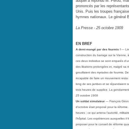
auquel a répondu M. Pérou, mai
prononcés par les représentants
Unis. Puis les troupes français
hymnes nationaux. Le général Br
La Presse - 25 octobre 1909
EN BREF
A demi-mangé par des fourmis !
—
Li
construction du barrage sur la Vienne,
ces deux individus se sont emparés d'un
des libations prolongées et, malgré sa r
grouillaient des myriades de fourmis. De
incapable de faire un mouvement resta e
long de ses jambes et se répandaient sur
trois heures de supplice. La gendarmerie
25 octobre 1909
Un soldat simulateur
— François Giron
d'octobre était proposé pour la réforme. 
heures ; ce qui amena l'autorité. militai
l'hôpital. Les expériences auxquelles il 
proposer pour le conseil de réforme quan