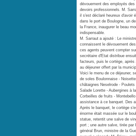
dévouement des employés des po
devoirs professionnels. M. Sarr
il s'est déclaré heureux d'avoir 
dans le port de Boulogne, un de
la France, inaugurer le beau m
indispensable.
M. Sarraut a ajouté : Le minist
connaissent le dévouement des a
ces agents peuvent compter sur
secrétaire d'Etat distribue ensu
facteurs, puis le cortège, après 
au déjeuner offert par la munici
Voici le menu de ce déjeuner, se
de soles Boulonnaise - Noisett
châtaignes Neselrode - Poulets s
Salade Lorette - Aubergines à 
Corbeilles de fruits - Montebel
assistance à ce banquet. Des al
Après le banquet, le cortège s'e
énorme était massée sur le bou
statue, retentit une salve de vi
port ; une autre salve, tirée par
général Brun, ministre de la Gue