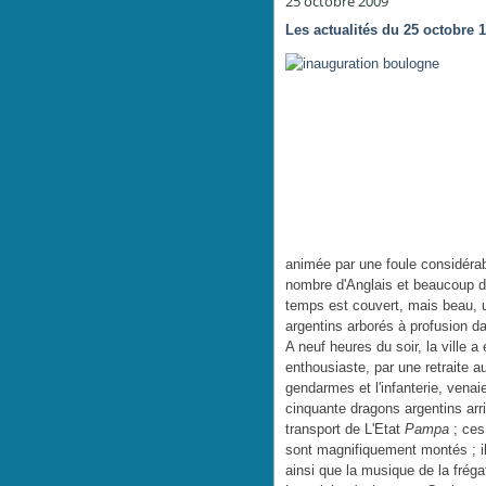
25 octobre 2009
Les actualités du 25 octobre 
animée par une foule considérab
nombre d'Anglais et beaucoup d
temps est couvert, mais beau, un
argentins arborés à profusion da
A neuf heures du soir, la ville a 
enthousiaste, par une retraite a
gendarmes et l'infanterie, venai
cinquante dragons argentins ar
transport de L'Etat
Pampa
; ces
sont magnifiquement montés ; ils
ainsi que la musique de la frég