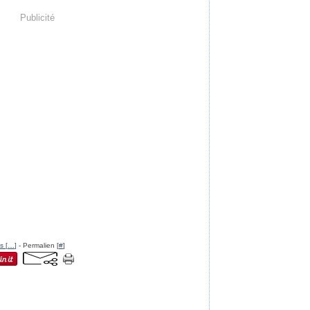
Publicité
s [
…
]
- Permalien [
#
]