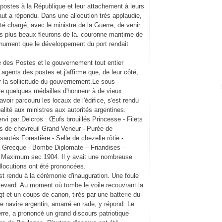
stes à la République et leur attachement à leurs
aut a répondu. Dans une allocution très applaudie,
été chargé, avec le ministre de la Guerre, de venir
s plus beaux fleurons de la. couronne maritime de
onument que le développement du port rendait
re des Postes et le gouvernement tout entier
gents des postes et j'affirme que, de leur côté,
 la sollicitude du gouvernement.Le sous-
ite quelques médailles d'honneur à de vieux
avoir parcouru les locaux de l'édifice, s'est rendu
palité aux ministres aux autorités argentines.
rvi par Delcros : Œufs brouillés Princesse - Filets
es de chevreuil Grand Veneur - Purée de
autés Forestière - Selle de chezelle rôtie -
la Grecque - Bombe Diplomate – Friandises -
lo Maximum sec 1904. Il y avait une nombreuse
locutions ont été prononcées.
st rendu à la cérémonie d'inauguration. Une foule
levard. Au moment où tombe le voile recouvrant la
ngt et un coups de canon, tirés par une batterie du
 le navire argentin, amarré en rade, y répond. Le
rre, a prononcé un grand discours patriotique