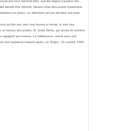
nonçait que tout marchait bien, que les majors n'avaient rien
lait bientôt être réformé. Devant cette découverte inattendue,
at simulateur en prison, en attendant qu'une décision soit prise
 qu'hier soir, vers cinq heures et demie, le train des
 un facteur des postes, M. Justin Denle, qui venait de terminer
our regagner son bureau. Le malheureux, relevé avec une
est mort quelques instants après.
Le Temps - 25 octobre 1909