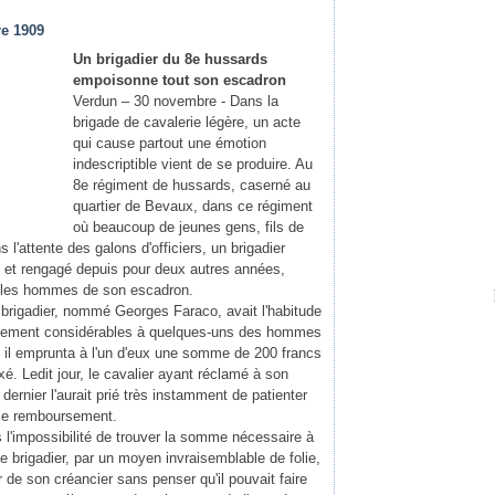
re 1909
Un brigadier du 8e hussards
empoisonne tout son escadron
Verdun – 30 novembre - Dans la
brigade de cavalerie légère, un acte
qui cause partout une émotion
indescriptible vient de se produire. Au
8e régiment de hussards, caserné au
quartier de Bevaux, dans ce régiment
où beaucoup de jeunes gens, fils de
s l'attente des galons d'officiers, un brigadier
s et rengagé depuis pour deux autres années,
s les hommes de son escadron.
e brigadier, nommé Georges Faraco, avait l'habitude
vement considérables à quelques-uns des hommes
 il emprunta à l'un d'eux une somme de 200 francs
fixé. Ledit jour, le cavalier ayant réclamé à son
dernier l'aurait prié très instamment de patienter
 le remboursement.
s l'impossibilité de trouver la somme nécessaire à
e brigadier, par un moyen invraisemblable de folie,
 de son créancier sans penser qu'il pouvait faire