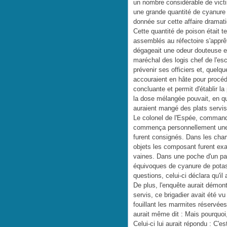
un nombre considérable de vict
une grande quantité de cyanure 
donnée sur cette affaire dramat
Cette quantité de poison était 
assemblés au réfectoire s'apprê
dégageait une odeur douteuse et
maréchal des logis chef de l'esc
prévenir ses officiers et, quel
accouraient en hâte pour procéd
concluante et permit d'établir 
la dose mélangée pouvait, en q
auraient mangé des plats servis
Le colonel de l'Espée, command
commença personnellement une
furent consignés. Dans les cham
objets les composant furent ex
vaines. Dans une poche d'un pan
équivoques de cyanure de potass
questions, celui-ci déclara qu'il
De plus, l'enquête aurait démon
servis, ce brigadier avait été v
fouillant les marmites réservée
aurait même dit : Mais pourquoi,
Celui-ci lui aurait répondu : C'