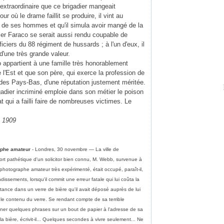
s extraordinaire que ce brigadier mangeait
our où le drame faillit se produire, il vint au
as de ses hommes et qu'il simula avoir mangé de la
ier Faraco se serait aussi rendu coupable de
iciers du 88 régiment de hussards ; à l'un d'eux, il
d'une très grande valeur.
o appartient à une famille très honorablement
l'Est et que son père, qui exerce la profession de
s des Pays-Bas, d'une réputation justement méritée.
adier incriminé emploie dans son métier le poison
tat qui a failli faire de nombreuses victimes. Le
e 1909
raphe amateur
- Londres, 30 novembre — La ville de
rt pathétique d'un solicitor bien connu, M. Webb, survenue à
photographe amateur très expérimenté, était occupé, paraît-il,
issements, lorsqu'il commit une erreur fatale qui lui coûta la
ertance dans un verre de bière qu'il avait déposé auprès de lui
le contenu du verre. Se rendant compte de sa terrible
fonner quelques phrases sur un bout de papier à l'adresse de sa
a bière, écrivit-il... Quelques secondes à vivre seulement... Ne