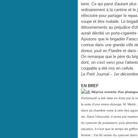
terre. Ce qui parut d'autant plu
ordinairement à la cantine et le j
réfectoire pour partager le rep
soupe et être malade. Le brigad
détournements au préjudice d'off
aurait dérobé un porte-cigarette 
Ajoutons que le brigadier Farac
connue dans une grande ville de 
doreur, jouit en Flandre et dan
On remarque que le père du brig
dont, on s'est servi pour l'atten
coupable a été mis en cellule.
Le Petit Journal – 1er décembr
EN BREF
Méprise mortelle d'un photog
Portsmouth a été mise en émoi par la mo
la suite d'une erreur étrange. M. Webb, 
dans sa chambre noire à virer des agrand
vie. Dans l'obscurité, il versa par inadv
du cyanure de potassium, puis absorba 
situation, il n'eut que le temps de grif
femme : J'ai dû verser du cyanure dans l