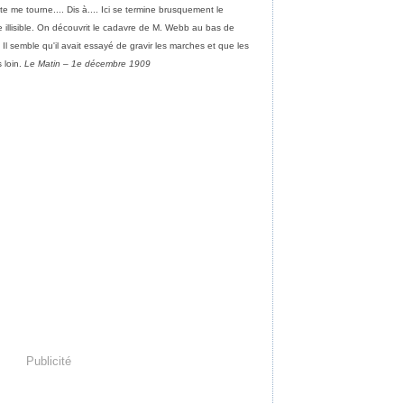
tête me tourne.... Dis à.... Ici se termine brusquement le
e illisible. On découvrit le cadavre de M. Webb au bas de
 Il semble qu'il avait essayé de gravir les marches et que les
 loin.
Le Matin – 1e décembre 1909
Publicité