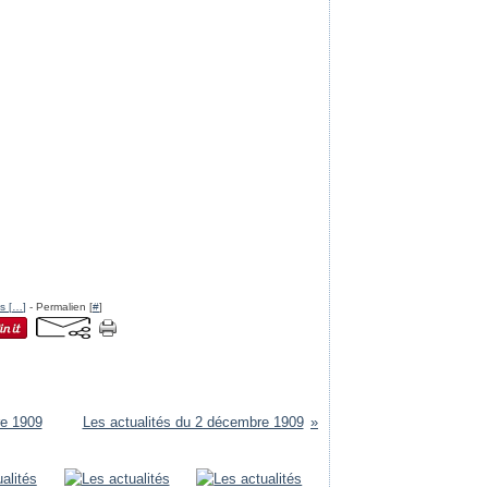
s [
…
]
- Permalien [
#
]
re 1909
Les actualités du 2 décembre 1909