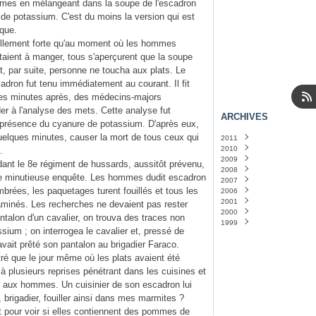
imes en mélangeant dans la soupe de l'escadron
de potassium. C'est du moins la version qui est
ique.
tellement forte qu'au moment où les hommes
taient à manger, tous s'aperçurent que la soupe
, par suite, personne ne toucha aux plats. Le
adron fut tenu immédiatement au courant. Il fit
ques minutes après, des médecins-majors
er à l'analyse des mets. Cette analyse fut
ARCHIVES
la présence du cyanure de potassium. D'après eux,
uelques minutes, causer la mort de tous ceux qui
2011
2010
Janvier
(14)
.
2009
Décembre
(31)
ant le 8e régiment de hussards, aussitôt prévenu,
2008
Novembre
Décembre
(31)
(31)
 minutieuse enquête. Les hommes dudit escadron
2007
Octobre
Novembre
Décembre
(31)
(30)
(24)
brées, les paquetages turent fouillés et tous les
2006
Septembre
Octobre
Novembre
Décembre
(30)
(5)
(1)
(30)
2001
Août
Septembre
Octobre
Mai
Avril
(1)
(1)
(29)
(5)
(30)
aminés. Les recherches ne devaient pas rester
2000
Juillet
Août
Septembre
Mars
Septembre
(31)
(1)
(31)
(2)
(1)
talon d'un cavalier, on trouva des traces non
1999
Juin
Juillet
Août
Janvier
Novembre
(30)
(3)
(32)
(1)
(1)
ium ; on interrogea le cavalier et, pressé de
Mai
Juin
Juillet
Août
(32)
(30)
(1)
(5)
 avait prêté son pantalon au brigadier Faraco.
Avril
Mai
Juin
(31)
(31)
(1)
Mars
Avril
Mars
(32)
(32)
(2)
tré que le jour même où les plats avaient été
Février
Mars
Février
(44)
(29)
(3)
u à plusieurs reprises pénétrant dans les cuisines et
Janvier
Février
Janvier
(34)
(32)
(20)
s aux hommes. Un cuisinier de son escadron lui
Janvier
(33)
 brigadier, fouiller ainsi dans mes marmites ?
est pour voir si elles contiennent des pommes de