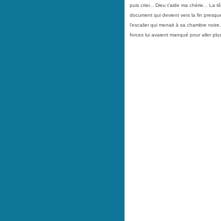
puis crier... Dieu t'aide ma chérie... La 
document qui devient vers la fin presqu
l'escalier qui menait à sa chambre noire.
forces lui avaient manqué pour aller plus