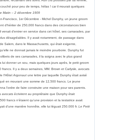
hambre, réclamant des soins. Aux cris poussés par sa femme,
recouché pour peu de temps, hélas ! car il mourait quelques
e Matin – 2 décembre 1909
n-Francisco, 1er Décembre - Michel Dunphy, un jeune groom
ient d'hériter de 250,000 francs dans des circonstances bien
l venait d'entrer en service dans cet hôtel, ses camarades, par
 plus désagréables. Il y avait notamment, de passage dans
 de Salem, dans le Massachusetts, qui était exigente,
e qu'elle ne donnait jamais le moindre pourboire. Dunphy fut
olibets de ses camarades, il la soigna avec le plus grand
 lui donner un sou, mais quelques jours après, le petit groom
0 francs. Il y a deux semaines, MM. Brown et Carlysle, avocats
de l'Hôtel
Argonaut
une lettre par laquelle Dunphy était avisé
 légué en mourant une somme de 12,500 francs. Le jeune
a l'ordre de faire construire une maison pour ses parents.
s avocats écrivirent au propriétaire que Dunphy était
00 francs n'étaient qu'une provision et la testatrice avait
ait d'une manière honnête, elle lui léguait 250.000 fr.
Le Petit