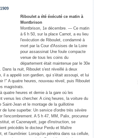
 1909
Riboulet a été éxécuté ce matin à
Montbrison
Montbrison, 1e décembre. — Ce matin
à 6 h 50, sur la place Carnot, a eu lieu
l'exécution de Riboulet, condamné à
mort par la Cour d'Assises de la Loire
pour assassinat Une foule compacte
venue de tous les coins du
département était maintenue par le 30e
Dans la nuit, Riboulet s'est réveillé à deux
il a appelé son gardien, qui s'était assoupi, et lui
nir !" A quatre heures, nouveau réveil, puis Riboulet
es magistrats.
 à quatre heures et demie à la gare où les
t venus les chercher. A cinq heures, la voiture du
e Saint-Jean et le montage de la guillotine
r de lune superbe: Un service d'ordre très sévère
er l'encombrement. A 5 h 47, MM, Palix, procureur
titut, et Cazenayett, juge d'instruction, se
aient précédés le docteur Perdu et Maître
, et l'aumônier. Lorsqu'on pénétra dans sa cellule,