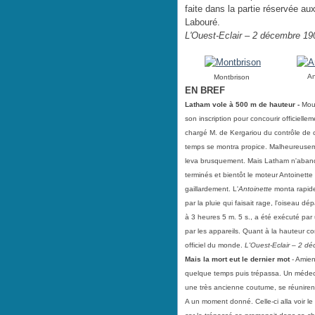
faite dans la partie réservée au
Labouré.
L'Ouest-Eclair – 2 décembre 19
An
Montbrison
EN BREF
Latham vole à 500 m de hauteur -
Mou
son inscription pour concourir officiell
chargé M. de Kergariou du contrôle de ce
temps se montra propice. Malheureusemen
leva brusquement. Mais Latham n'abando
terminés et bientôt le moteur Antoinette
gaillardement. L'
Antoinette
monta rapide
par la pluie qui faisait rage, l'oiseau 
à 3 heures 5 m. 5 s., a été exécuté par
par les appareils. Quant à la hauteur co
officiel du monde.
L'Ouest-Eclair – 2 d
Mais la mort eut le dernier mot
- Amie
quelque temps puis trépassa. Un médec
une très ancienne coutume, se réunirent
A un moment donné. Celle-ci alla voir le 