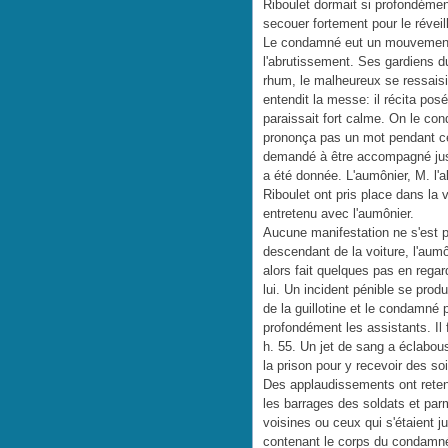
Riboulet dormait si profondémen
secouer fortement pour le réveill
Le condamné eut un mouvement 
l'abrutissement. Ses gardiens du
rhum, le malheureux se ressaisit 
entendit la messe: il récita pos
paraissait fort calme. On le condu
prononça pas un mot pendant cet
demandé à être accompagné jusqu'
a été donnée. L'aumônier, M. l'a
Riboulet ont pris place dans la 
entretenu avec l'aumônier.
Aucune manifestation ne s'est p
descendant de la voiture, l'aumô
alors fait quelques pas en regar
lui. Un incident pénible se produ
de la guillotine et le condamné 
profondément les assistants. Il 
h. 55. Un jet de sang a éclabous
la prison pour y recevoir des so
Des applaudissements ont retent
les barrages des soldats et par
voisines ou ceux qui s'étaient j
contenant le corps du condamné 