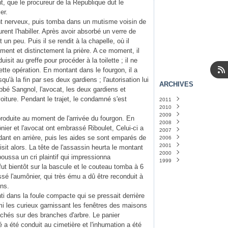
t, que le procureur de la Republique dut le
er.
nerveux, puis tomba dans un mutisme voisin de
rent l'habiller. Après avoir absorbé un verre de
un peu. Puis il se rendit à la chapelle, où il
ément et distinctement la prière. A ce moment, il
isit au greffe pour procéder à la toilette ; il ne
te opération. En montant dans le fourgon, il a
à la fin par ses deux gardiens ; l'autorisation lui
ARCHIVES
bbé Sangnol, l'avocat, les deux gardiens et
voiture. Pendant le trajet, le condamné s'est
2011
2010
Janvier
(14)
2009
Décembre
(31)
roduite au moment de l'arrivée du fourgon. En
2008
Novembre
Décembre
(31)
(31)
nier et l'avocat ont embrassé Riboulet, Celui-ci a
2007
Octobre
Novembre
Décembre
(31)
(30)
(24)
dant en arrière, puis les aides se sont emparés de
2006
Septembre
Octobre
Novembre
Décembre
(30)
(5)
(1)
(30)
2001
Août
Septembre
Octobre
Mai
Avril
(1)
(1)
(29)
(5)
(30)
isit alors. La tête de l'assassin heurta le montant
2000
Juillet
Août
Septembre
Mars
Septembre
(31)
(1)
(31)
(2)
(1)
poussa un cri plaintif qui impressionna
1999
Juin
Juillet
Août
Janvier
Novembre
(30)
(3)
(32)
(1)
(1)
fut bientôt sur la bascule et le couteau tomba à 6
Mai
Juin
Juillet
Août
(32)
(30)
(1)
(5)
sé l'aumônier, qui très ému a dû être reconduit à
Avril
Mai
Juin
(31)
(31)
(1)
Mars
Avril
Mars
(32)
(32)
(2)
ins.
Février
Mars
Février
(44)
(29)
(3)
i dans la foule compacte qui se pressait derrière
Janvier
Février
Janvier
(34)
(32)
(20)
mi les curieux garnissant les fenêtres des maisons
Janvier
(33)
uchés sur des branches d'arbre. Le panier
a été conduit au cimetière et l'inhumation a été