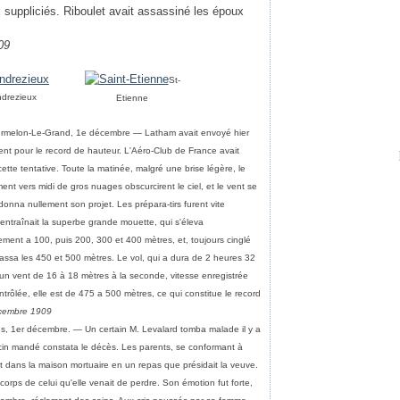
x suppliciés. Riboulet avait assassiné les époux
09
St-
drezieux
Etienne
rmelon-Le-Grand, 1e décembre — Latham avait envoyé hier
ement pour le record de hauteur. L'Aéro-Club de France avait
tte tentative. Toute la matinée, malgré une brise légère, le
t vers midi de gros nuages obscurcirent le ciel, et le vent se
nna nullement son projet. Les prépara-tirs furent vite
 entraînait la superbe grande mouette, qui s'éleva
ment a 100, puis 200, 300 et 400 mètres, et, toujours cinglé
dépassa les 450 et 500 mètres. Le vol, qui a dura de 2 heures 32
 un vent de 16 à 18 mètres à la seconde, vitesse enregistrée
ntrôlée, elle est de 475 a 500 mètres, ce qui constitue le record
écembre 1909
ns, 1er décembre. — Un certain M. Levalard tomba malade il y a
in mandé constata le décès. Les parents, se conformant à
 dans la maison mortuaire en un repas que présidait la veuve.
corps de celui qu'elle venait de perdre. Son émotion fut forte,