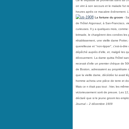
car le trépassé se promenait dans sa c
on vint à son secours et le malade fut 
heures après ce macabre événement.
L
La fortune du groom
- Sa
de l'hôtel
Argonaut
, à San-Francisco, v
curieuses. Il y a quelques mois, comme i
brimade, le chargèrent des corvées les
rétablissement, une vieille dame Potter,
querelleuse et "non-tipper", c'est-à-dir
dépêché auprès d'elle, et, malgré les qu
dévouement. La dame quitta l'hôtel sans
recevait d'elle un premier chèque de 50
de Boston, adressaient au propriétaire 
que la vieille dame, décédée lui avait
homme acheta une pièce de terre et donn
Mais ce n était pas tout : hier, les même
victorieusement sorti de preuve. Les 12,5
déclaré que si le jeune groom les employ
Journal – 2 décembre 1909