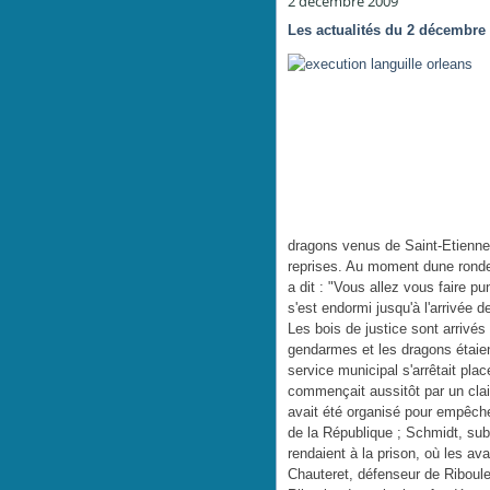
2 décembre 2009
Les actualités du 2 décembre
dragons venus de Saint-Etienne. 
reprises. Au moment dune ronde, 
a dit : "Vous allez vous faire pu
s'est endormi jusqu'à l'arrivée d
Les bois de justice sont arrivés
gendarmes et les dragons étaien
service municipal s'arrêtait plac
commençait aussitôt par un clai
avait été organisé pour empêch
de la République ; Schmidt, subs
rendaient à la prison, où les av
Chauteret, défenseur de Riboulet