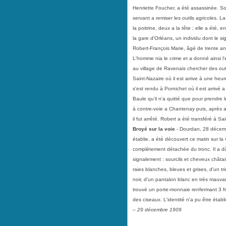
Henriette Foucher, a été assassinée. 
servant a remiser les outils agricoles.
la poitrine, deux a la tête ; elle a été, 
la gare d'Orléans, un individu dont le s
Robert-François Marie, âgé de trente a
L'homme nia le crime et a donné ainsi l'e
au village de Ravenais chercher des outi
Saint-Nazaire où il est arrive à une heure
s'est rendu à Pornichet où il est arrivé
Baule qu'il n'a quitté que pour prendre l
à contre-voie a Chantenay puis, après avo
il fut arrêté. Robert a été transféré à Sa
Broyé sur la voie
- Dourdan, 28 décembr
établie, a été découvert ce matin sur la 
complètement détachée du tronc. Il a dû
signalement : sourcils et cheveux châtai
raies blanches, bleues et grises, d'un tri
noir, d'un pantalon blanc en très mauvai
trouvé un porte-monnaie renfermant 3 f
des ciseaux. L'identité n'a pu être établ
– 29 décembre 1909