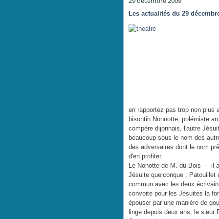
29 décembre 2009
Les actualités du 29 décembr
en rapportez pas trop non plus a
bisontin Nonnotte, polémiste ard
compère dijonnais, l'autre Jésuit
beaucoup sous le nom des autres
des adversaires dont le nom prêt
d'en profiter.
Le Nonotte de M. du Bois — il 
Jésuite quelconque ; Patouillet un
commun avec les deux écrivains
convoite pour les Jésuites la for
épouser par une manière de gou
linge depuis deux ans, le sieur P