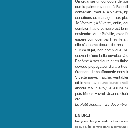
On organise un concours de poési
que la palme revienne à Patouille
comédien Préville. A Vivette, ign
conditions du mariage ; aux pleu
Je Voltaire ; à Vivette, enfin, d
combien haute et noble est la mi
deviendra Mme Préville, avec l'
espère voir jouer par Préville à
elle s'acharne depuis dix ans.
Sur ce sujet, non compliqué, M.
souvent d'une belle envolée, à 
Pacôme à ses fleurs et en finis
dévoué propagateur d'art, a très
étonnant de bouffonnerie dans l
Vivette naïve, fraîche, véritable
dit le vers avec une louable nett
encore MM. Savoy, le jésuite No
puis Mmes Favrel, Jeanne Guére
etc...
Le Petit Journal – 29 décembre
EN BREF
Une jeune bergère violée et tuée à c
odieux a été commis dans la commune d