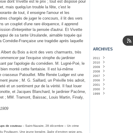
e dont Vivette est le prix ; tout est disposé pour
t, mais quelqu'un trouble la fête, c'est le
orante de tout, il enseigne l'amour et les
tres chargés de juger le concours, il lit des vers
ans un couplet d'une rare éloquence, il apprend
ssion d'interpréter la pensée d'autrui. Et Vivette
appui de sa tante Ursulande, aimable toquée qui
 la Comédie-Française une tragédie après laquelle
ARCHIVES
 Albert du Bois a écrit des vers charmants, très
commencer par l'exquise strophe du jardinier
2011
2010
Janvier
(14)
sant par l'apologie du comédien. M. Lugné-Poé, le
2009
Décembre
(31)
 bien monté cette fantaisie. Il est lui-même
2008
Novembre
Décembre
(31)
(31)
e crasseux Patouillet. Mlle Renée Ludger est une
2007
Octobre
Novembre
Décembre
(31)
(30)
(24)
ment jeune ; M. G. Saillard, un Préville très adroit,
2006
Septembre
Octobre
Novembre
Décembre
(30)
(5)
(1)
(30)
2001
Août
Septembre
Octobre
Mai
Avril
(1)
(1)
(29)
(5)
(30)
eté et un sentiment pur de la vérité. Il faut louer
2000
Juillet
Août
Septembre
Mars
Septembre
(31)
(1)
(31)
(2)
(1)
notte, et Jacques Blanchard, le jardinier Pacôme,
1999
Juin
Juillet
Août
Janvier
Novembre
(30)
(3)
(32)
(1)
(1)
t ; MM. Tramont, Baissac, Louis Martin, Finaly,
Mai
Juin
Juillet
Août
(32)
(30)
(1)
(5)
Avril
Mai
Juin
(31)
(31)
(1)
Mars
Avril
Mars
(32)
(32)
(2)
 1909
Février
Mars
Février
(44)
(29)
(3)
Janvier
Février
Janvier
(34)
(32)
(20)
Janvier
(33)
oups de couteau
– Saint-Nazaire, 28 décembre – Un crime
u Pouliguen. Une jeune bergère, âgée d'environ seize ans,