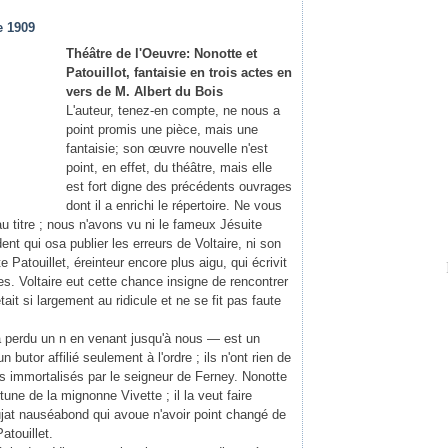
e 1909
Théâtre de l'Oeuvre: Nonotte et
Patouillot, fantaisie en trois actes en
vers de M. Albert du Bois
L'auteur, tenez-en compte, ne nous a
point promis une pièce, mais une
fantaisie; son œuvre nouvelle n'est
point, en effet, du théâtre, mais elle
est fort digne des précédents ouvrages
dont il a enrichi le répertoire. Ne vous
u titre ; nous n'avons vu ni le fameux Jésuite
ent qui osa publier les erreurs de Voltaire, ni son
e Patouillet, éreinteur encore plus aigu, qui écrivit
. Voltaire eut cette chance insigne de rencontrer
ait si largement au ridicule et ne se fit pas faute
a perdu un n en venant jusqu'à nous — est un
 butor affilié seulement à l'ordre ; ils n'ont rien de
 immortalisés par le seigneur de Ferney. Nonotte
tune de la mignonne Vivette ; il la veut faire
jat nauséabond qui avoue n'avoir point changé de
atouillet.