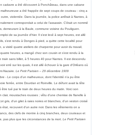
Son cadavre a été découvert à Ponchâteau, dans une cabane
 La malheureuse a été frappée de sept coups de couteau : cinq a
en outre, violentée. Dans la journée, la police arrêtait à Nantes, à
ignalement correspondait a celui de l'assassin. C'était un nommé
ns, demeurant à la Baule, commune voisine du Pouliguen.
mploi de sa journée d'hier. Il s'est levé à sept heures, est allé
ls, s'est rendu à Donges à pied, a quitte cette localité pour
, a visité quatre ateliers de charpente pour avoir du travail,
 a quatre heures, a mangé chez son cousin et s'est rendu à la
e train sans billet, à 5 heures 40 pour Nantes. Il est descendu
ir erré sur les quais, il est allé échouer à la gare d'Orléans où
int-Nazaire
. Le Petit Parisien – 29 décembre 1909
e - Le corps d'un malheureux, dont l'identité n'a pu être
voie ferrée, entre Dourdan et Roinville. Le défunt avait la tête
 être tué par le train de deux heures du matin. Voici son
n clair, moustaches rousses ; vêtu d'une chemise de flanelle à
cot gris, d'un gilet à raies noires et blanches, d'un veston croisé
s état, recouvert d'un autre noir. Dans les vêtements on a
rancs, des clefs de montre à cinq branches, deux couteaux et
ie, pas plus que les circonstances de la mort.
Le Petit Parisien