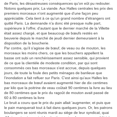
de Paris, les désastreuses conséquences qu'on eût pu redouter.
Notons quelques prix; La viande. Aux Halles centrales les prix des
premiers morceaux n'ont augmenté que d'une façon peu
appréciable. Cela tient à ce qu'un grand nombre d'étrangers ont
quitté Paris. La demnande n'a donc été presque nulle part,
supérieure à l'offre; d'autant que le dernier marché de la Villette
était assez chargé, et que beaucoup de bœufs restés en
beuverie depuis le marché de jeudi dernier demeuraient à la
disposition de la boucherie.
Par contre, qu'il s'agisse de bœuf, de veau ou de mouton, les
morceaux les moins chers, ce que les bouchers appellent la
basse ont subi un renchérissement assez sensible, qui provient
de ce que la clientèle de modeste condition, par qui sont
consommés ces bas morceaux s'est accrue, depuis quelques
jours, de toute la foule des petits ménages de banlieue que
l'inondation a fait refluer sur Paris. C'est ainsi qu'aux Halles les
bas morceaux de bœuf avaient augmenté hier de dix centimes
par kilo que la poitrine de veau coûtait 90 centimes la livre au lieu
de 80 centimes que le prix du ragoût de mouton avait passé de
60 à 80 centimes la livre
Le bruit a couru que le prix du pain allait 'augmenter, et puis que
le pain manquerait tout à fait dans quelques jours. Or, les patrons
boulangers se sont réunis mardi au siège de leur syndicat, quai