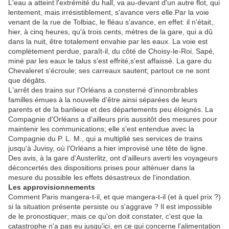
L'eau a atteint l'extrémité du hall, va au-devant d'un autre flot, qui
lentement, mais irrésistiblement, s'avance vers elle.Par la voie
venant de la rue de Tolbiac, le fléau s'avance, en effet: il n'était,.
hier, à cinq heures, qu'à trois cents, mètres de la gare, qui a dû
dans la nuit, être totalement envahie par les eaux. La voie est
complètement perdue, paraît-il, du côté de Choisy-le-Roi. Sapé,
miné par les eaux le talus s'est effrité,s'est affaissé. La gare du
Chevaleret s'écroule; ses carreaux sautent; partout ce ne sont
que dégâts.
L'arrêt des trains sur l'Orléans a consterné d'innombrables
familles émues à la nouvelle d'être ainsi séparées de leurs
parents et de la banlieue et des départements peu éloignés. La
Compagnie d'Orléans a d'ailleurs pris aussitôt des mesures pour
maintenir les communications; elle s'est entendue avec la
Compagnie du P. L. M., qui a multiplié ses services de trains
jusqu'à Juvisy, où l'Orléans a hier improvisé une tête de ligne.
Des avis, à la gare d'Austerlitz, ont d'ailleurs averti les voyageurs
déconcertés des dispositions prises pour atténuer dans la
mesure du possible les effets désastreux de l'inondation.
Les approvisionnements
Comment Paris mangera-t-il, et que mangera-t-il (et à quel prix ?)
si la situation présente persiste ou s'aggrave ? Il est impossible
de le pronostiquer; mais ce qu'on doit constater, c'est que la
catastrophe n'a pas eu jusqu'ici, en ce qui concerne l'alimentation