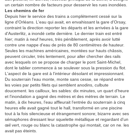
un certain nombre de facteurs pour desservir les rues inondées.
Les chemins de fer
Depuis hier le service des trains a complètement cessé sur la
ligne d'Orléans. L'eau qui avait, en envahissant la gare d'Orsay,
contraint la direction reporter les départs et les arrivées à la gare
d'Austerlitz, a inondé cette dernière. Le dernier train est entré
hier; matin à neuf heures, très péniblement, après avoir lutté
contre une nappe d'eau de près de 80 centimètres de hauteur.
Seules les machines américaines, montées sur hauts châssis,
peuvent circuler, très lentement, pour aller chercher des rails
avec lesquels on se propose de charger le pont Saint-Michel,
dont le tablier commence à se soulever sous la pression du flot.
L'aspect de la gare est à l'intérieur désolant et impressionnant.
Du souterrain l'eau monte, monte sans cesse, se répand entre
les voies par petits filets qui semblent anodins, culbute
doucement. les cailloux, les sables: dix minutes, un quart d'heure
et l'inondation a gagné des mètres et des mètres de terrain. Le
matin, à dix heures, l'eau affleurait l'entrée du souterrain à cinq
heures elle avait gagné tout le hall, transformé en une piscine
tout à la fois silencieuse et étrangement sonore; bizarre avec ses
sémaphores dressant leur squelette métallique et regardant d'un
œil vert, rouge ou blanc la catastrophe qui montait, car on ne. les
avait pas éteints.