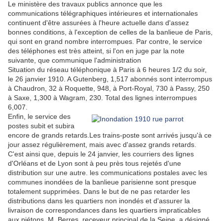
Le ministère des travaux publics annonce que les
communications télégraphiques intérieures et internationales
continuent d'être assurées à l'heure actuelle dans d'assez
bonnes conditions, à l'exception de celles de la banlieue de Paris,
qui sont en grand nombre interrompues. Par contre, le service
des téléphones est très atteint, si l'on en juge par la note
suivante, que communique l'administration
Situation du réseau téléphonique à Paris à 6 heures 1/2 du soir,
le 26 janvier 1910. A Gutenberg, 1,517 abonnés sont interrompus
à Chaudron, 32 à Roquette, 948, à Port-Royal, 730 à Passy, 250
à Saxe, 1,300 à Wagram, 230. Total des lignes interrompues
6,007.
Enfin, le service des
postes subit et subira
encore de grands retards.Les trains-poste sont arrivés jusqu'à ce
jour assez régulièrement, mais avec d'assez grands retards.
C'est ainsi que, depuis le 24 janvier, les courriers des lignes
d'Orléans et de Lyon sont à peu près tous rejetés d'une
distribution sur une autre. les communications postales avec les
communes inondées de la banlieue parisienne sont presque
totalement supprimées. Dans le but de ne pas retarder les
distributions dans les quartiers non inondés et d'assurer la
livraison de correspondances dans les quartiers impraticables
aux piétons, M. Berres, receveur principal de la Seine, a désigné