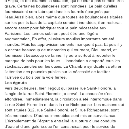
d'Anjou, et ont examiné la situation, qui ne leur a pas semblé très
grave. Certaines boulangeries sont inondées. Le pain qu'elles
fournissaient sera fabriqué dans les fournils épargnés par
l'eau.Aussi bien, alors même que toutes les boulangeries situées
sur les points bas de la capitale seraient inondées, il en resterait
encore assez pour fabriquer tout le pain nécessaire aux
Parisiens. Les farines subiront peut-être une légère
augmentation, En effet, plusieurs moulins importants ont été
inondés. Mais les approvisionnements manquent pas. Et puis il y
a encore beaucoup de minoteries qui tournent, Dieu merci, et
fournissent beaucoup de farine.Il y aura surtout à redouter le
manque de bois pour les fours. L'inondation a emporté tous les
stocks.accumulés sur les quais. La Chambre syndicale va attirer
l'attention des pouvoirs publics sur la nécessité de faciliter
l'arrivée du bois par la voie ferrée.
Les égouts
Vers deux heures, hier, l'égout qui passe rue Saint-Honoré, à
l'angle de la rue Saint-Florentin, a crevé. La chaussée s'est
effondrée. Immédiatement, la circulation a été interrompue dans
la rue Saint-Florentin et dans la rue Richepanse. Les maisons qui
sont situées 312, rue Saint-Honoré, et 5, rue Richepanse, sont
très menacées. D'autres immeubles sont mis en surveillance.
L'écroulement de l'égout a entraîné la rupture d'une conduite
d'eau et d'une galerie.que l'on construisait pour le service de