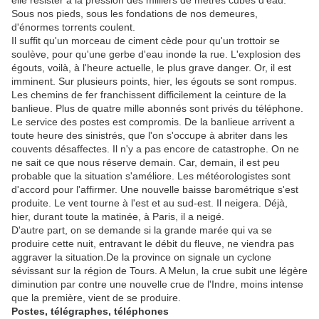
elle résister à la pression des milliers de mètres cubes d'eau.
Sous nos pieds, sous les fondations de nos demeures,
d'énormes torrents coulent.
Il suffit qu'un morceau de ciment cède pour qu'un trottoir se
soulève, pour qu'une gerbe d'eau inonde la rue. L'explosion des
égouts, voilà, à l'heure actuelle, le plus grave danger. Or, il est
imminent. Sur plusieurs points, hier, les égouts se sont rompus.
Les chemins de fer franchissent difficilement la ceinture de la
banlieue. Plus de quatre mille abonnés sont privés du téléphone.
Le service des postes est compromis. De la banlieue arrivent a
toute heure des sinistrés, que l'on s'occupe à abriter dans les
couvents désaffectes. Il n'y a pas encore de catastrophe. On ne
ne sait ce que nous réserve demain. Car, demain, il est peu
probable que la situation s'améliore. Les météorologistes sont
d'accord pour l'affirmer. Une nouvelle baisse barométrique s'est
produite. Le vent tourne à l'est et au sud-est. Il neigera. Déjà,
hier, durant toute la matinée, à Paris, il a neigé.
D'autre part, on se demande si la grande marée qui va se
produire cette nuit, entravant le débit du fleuve, ne viendra pas
aggraver la situation.De la province on signale un cyclone
sévissant sur la région de Tours. A Melun, la crue subit une légère
diminution par contre une nouvelle crue de l'Indre, moins intense
que la première, vient de se produire.
Postes, télégraphes, téléphones