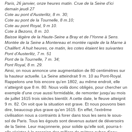
Paris, 26 janvier, onze heures matin. Crue de la Seine d'ici
demain jeudi 27
Cote au pont d'Austerlitz, 8 m. 30;
Cote au pont de la Tournelle, 8 m.10;
Cote au pont Royal, 9 m 10.
Cote à Bezons, 8 m. 10.
Baisse légère de la Haute-Seine a Bray et de l'Yonne à Sens.
Montée de la Seine a Montereau et montée rapide de la Marne à
Chalifert. A huit heures, ce matin, les cotes étaient les suivantes
Pont d'Austerlitz, 7 m. 51
Pont de la Tournelle, 7 m. 34;
Pont Royal, 8 m. 29.
Ainsi, on nous annonce une augmentation de 80 centimètres sur
la hauteur actuelle. La Seine atteindrait 9 m. 10 au Pont-Royal.
Rappelons une fois encore qu'en 1802, au même endroit, elle
n'atteignit que 8 m. 80. Nous voilà donc obligés, pour chercher un
exemple d'une crue aussi formidable, de remonter jusqu'au mois
de juillet 1615 trois siècles bientôt. A cette date, le fleuve atteignit
9 m. 82. On voit que la situation est grave. Et nous pouvons bien
dire, beaucoup plus grave qu'en 1615. En effet, l'extrême
civilisation nous a contraints à forer dans tous les sens le sous-
sol de Paris. Tous les égouts sont devenus autant de déversoirs
de la Seine. Leur maçonnerie, pour solide qu'elle soit, pourra-t-