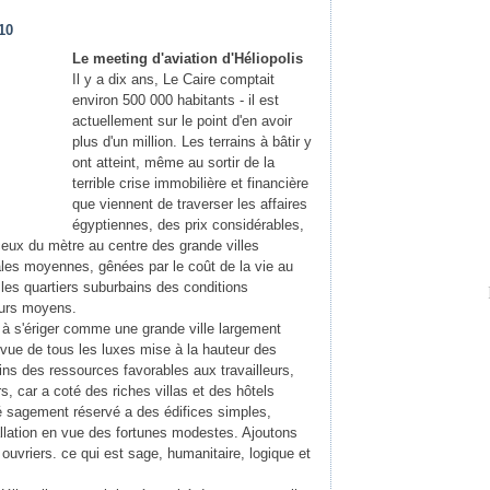
910
Le meeting d'aviation d'Héliopolis
Il y a dix ans, Le Caire comptait
environ 500 000 habitants - il est
actuellement sur le point d'en avoir
plus d'un million. Les terrains à bâtir y
ont atteint, même au sortir de la
terrible crise immobilière et financière
que viennent de traverser les affaires
égyptiennes, des prix considérables,
eux du mètre au centre des grande villes
les moyennes, gênées par le coût de la vie au
 les quartiers suburbains des conditions
eurs moyens.
 à s'ériger comme une grande ville largement
rvue de tous les luxes mise à la hauteur des
ins des ressources favorables aux travailleurs,
s, car a coté des riches villas et des hôtels
té sagement réservé a des édifices simples,
tallation en vue des fortunes modestes. Ajoutons
s ouvriers. ce qui est sage, humanitaire, logique et