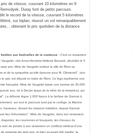
e prix de vitesse, couvrant 10 kilomètres en 9
Riemsdyek, Duray font de petits parcours.
blit le record de la vitesse, couvrant 5 kilomètres
étrot, sur biplan, réussit un vol remarquablement
tes, ; obtenant le prix quotidien de la distance
e funèbre aux funérailles de la comtesse
- C'est un testament
e Vaugelet, née Anne-Herminie-Hellenie Bernard, décédée le 5
x-sept ans. Mme de Vaugelet institue la ville de Riom sa
time et de la sympathie qu'elle éprouve pour M. Clémentel", vice-
 le sait, est député et maire de Riom. Ce legs représente une
démie française, Mme de Vaugelet laisse une somme de 30,000
quinze ans, né à Decize (pays de la mère de la testatrice), qui
al". La défunte lègue 1,000 francs à la fanfare de Gannat à
errement, sur tout le parcours suivi par le cortège, la Marche
gs, hameaux, devant les maisons habitées, depuis Gannat
oir lieu l'inhumation". Mme de Vaugelet, dans son testament,
et draperies, les couronnes et bouquets, les chevaux du
ris soin de joindre à son testament un certificat médical d'une
 de soixante-dix sept ans, et bien qu'ayant été mariée, la