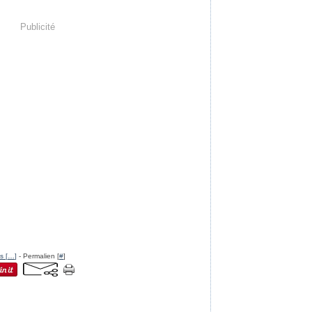
Publicité
s [
…
]
- Permalien [
#
]