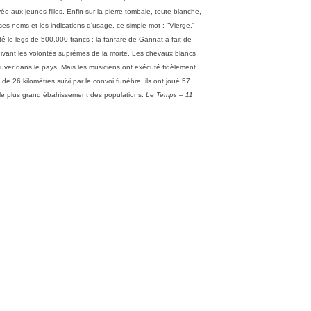
ée aux jeunes filles. Enfin sur la pierre tombale, toute blanche,
es noms et les indications d'usage, ce simple mot : "Vierge."
é le legs de 500,000 francs ; la fanfare de Gannat a fait de
suivant les volontés suprêmes de la morte. Les chevaux blancs
uver dans le pays. Mais les musiciens ont exécuté fidèlement
de 26 kilomètres suivi par le convoi funèbre, ils ont joué 57
 le plus grand ébahissement des populations.
Le Temps – 11