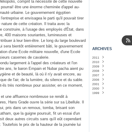
éliopolis, comprit la nécessité de cette nouvelle
e pourrai! être une énorme cheminée d'appel au-
nauté urbaine. Le gouvernement égyptien
l'entreprise et envisagea le parti qu'il pouvait tirer
nature de cette création. Il traita avec la
re construire, à l'usage des employés d'État, dans
re, 400 maisons souriantes, lumineuses et
tribuer à leur bien-être. Le long du large boulevard
 qui sera bientôt entièrement bâti, le gouvernement
ARCHIVES
cation d'une Ecole militaire nouvelle, d'une Ecole
lusieurs casernes de cavalerie.
2011
2010
Janvier
(14)
pondu largement à l'appel des créateurs et l'on
2009
Décembre
(31)
tre ans, le baron Empain et Nubar pacha aient pu
2008
Novembre
Décembre
(31)
(31)
hygiène et de beauté, là où il n'y avait encore, au
2007
Octobre
Novembre
Décembre
(31)
(30)
(24)
 de l'air, de la lumière, du silence et du sable.
2006
Septembre
Octobre
Novembre
Décembre
(30)
(5)
(1)
(30)
2001
Août
Septembre
Octobre
Mai
Avril
(1)
(1)
(29)
(5)
(30)
t-ils très nombreux pour assister, en ce moment,
2000
Juillet
Août
Septembre
Mars
Septembre
(31)
(1)
(31)
(2)
(1)
1999
Juin
Juillet
Août
Janvier
Novembre
(30)
(3)
(32)
(1)
(1)
e, et une affluence nombreuse se rendit à
Mai
Juin
Juillet
Août
(32)
(30)
(1)
(5)
es, Hans Grade ouvre la série sur sa Libellule. Il
Avril
Mai
Juin
(31)
(31)
(1)
Mars
Avril
Mars
(32)
(32)
(2)
qui, pris dans un remous, tomba, brisant son
Février
Mars
Février
(44)
(29)
(3)
Latham, que la guigne poursuit, fit un essai d'un
Janvier
Février
Janvier
(34)
(32)
(20)
ssit deux autres circuits sans qu'il eût cependant
Janvier
(33)
Toutefois le prix de la hauteur de la journée lui