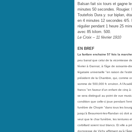
Balsan fait six tours et gagne l
minutes 50 secondes. Rougier. 
Toutefois Dura y. sur biplan, éta
en 4 minutes 12 secondes 4/5. M
régulier pendant 1 heure 25 minu
avec 85 kilom. 500.
Le Croix – 11 février 1910
EN BREF
La fanfare enchaine 57 fois la march
peu banal que celui de la vicomtesse d
février à Gannat, à l'âge de soixante-di
légataire universelle "en raison de l'es
président de la Chambre, qui, comme on
somme de 500,000 fr. environ. A l'Aca
francs "en faveur d'un enfant de cinq à 
se sera distingué au point de vue music
condition que celle-ci joue pendant l'ent
funèbre de Chopin "dans tous les bour
jusqu'à Beaumont-les-Randan où doit av
veut que le char funèbre, les tentures 
corbillard soient tout blancs. Et elle a p
doctoresse de Vichy affirmant qu'à l'âge