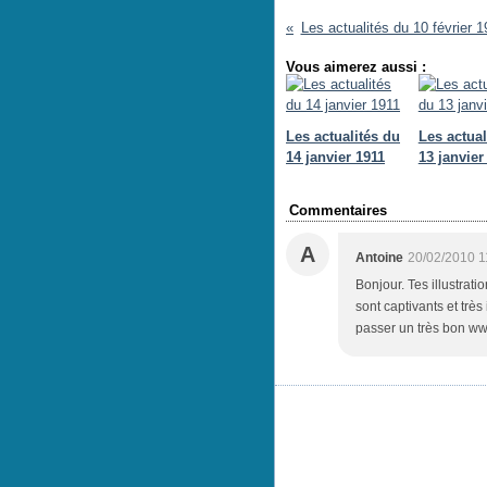
Les actualités du 10 février 
Vous aimerez aussi :
Les actualités du
Les actual
14 janvier 1911
13 janvier
Commentaires
A
Antoine
20/02/2010 1
Bonjour. Tes illustrat
sont captivants et très
passer un très bon ww