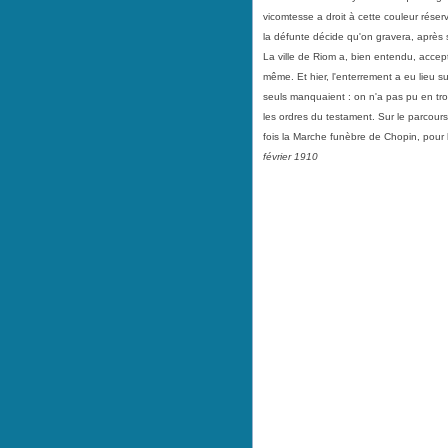
vicomtesse a droit à cette couleur réserv
la défunte décide qu'on gravera, après s
La ville de Riom a, bien entendu, accept
même. Et hier, l'enterrement a eu lieu 
seuls manquaient : on n'a pas pu en tro
les ordres du testament. Sur le parcours 
fois la Marche funèbre de Chopin, pour
février 1910