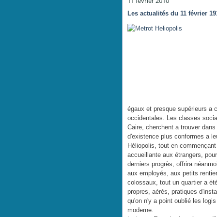
11 février 2010
Les actualités du 11 février 1
égaux et presque supérieurs a c
occidentales. Les classes socia
Caire, cherchent a trouver dans
d'existence plus conformes a l
Héliopolis, tout en commençant
accueillante aux étrangers, pou
derniers progrès, offrira néanmo
aux employés, aux petits rentier
colossaux, tout un quartier a é
propres, aérés, pratiques d'ins
qu'on n'y a point oublié les logi
moderne.