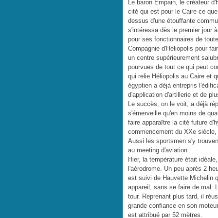
Le baron Empain, le créateur d'H
cité qui est pour le Caire ce qu
dessus d'une étouffante commu
s'intéressa dès le premier jour à 
pour ses fonctionnaires de toute 
Compagnie d'Héliopolis pour fai
un centre supérieurement salub
pourvues de tout ce qui peut con
qui relie Héliopolis au Caire et
égyptien a déjà entrepris l'édifi
d'application d'artillerie et de p
Le succès, on le voit, a déjà ré
s'émerveille qu'en moins de qua
faire apparaître la cité future d'
commencement du XXe siècle, que
Aussi les sportsmen s'y trouven
au meeting d'aviation.
Hier, la température était idéal
l'aérodrome. Un peu après 2 heur
est suivi de Hauvette Michelin 
appareil, sans se faire de mal. 
tour. Reprenant plus tard, il réu
grande confiance en son moteur. 
est attribué par 52 mètres.