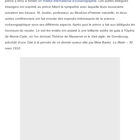
prince a tenu à fonder
un Institut international d'océanographie
. Les autres délégués
étrangers ont exprimé au prince Albert la sympathie avec laquelle leurs souverains
suivaient ses travaux. M. Joubin, professeur, au Muséùm d'histoire naturelle, et deux
autres conférenciers ont fait ensuite des exposés intéressants de la science
océanographique sous ses différents aspects. Après quoi le prince a fait aux délégués les
honneurs du musée. Le soir les invités ont assisté à une brillante soirée de gala à l'Opéra
de Monte-Carlo, où l'on donnait
Thérèse
de Massenet et
le Vieil aigle
, de Gunsbourg,
précédé d'une
Ode à la pensée
de ce dernier auteur dite par Mme Bartet.
Le Matin – 30
mars 1910