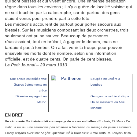
qui sont blessés et qui vivent encore. Une immense désolation
règne dans tous les environs ; il n'y a guère de localité voisine qui
ne soit touchée par la catastrophe, car de partout des gens
étaient venus pour prendre part à cette fête.
Les médecins accourent de partout pour porter secours aux
blessés. Sur les musiciens composant les deux orchestres, trois
seulement ont pu se sauver. Beaucoup de personnes
réussissaient, tout en brûlant, à gagner le dehors, mais ne
tardaient pas à tomber. On a fait venir la troupe pour pouvoir
ensevelir les morts dont le nombre, selon une information
officielle, est de quatre cents. On parle de cent blessés.
Le Petit Journal – 29 mars 1910
Une artiste est brûlée vive
Equipée meurtrière à
Graves évènements en
Londres
grèce
Désastre espagnol au
Georges de serbie abdique
Maroc
On se massacre en Asie
Mineure
E
N BREF
Un aéronaute Roubaisien fait son voyage de noces en ballon
- Roubaix, 29 Mars - Ce
matin, a eu lieu une cérémonie peu ordinaire à l'occasion du mariage du jeune aéronaute
Emery Terlynck avec Mlle Angèle Quesnoit. Né à Roubaix le 3 mai 1885, M. Terlynck fit sa