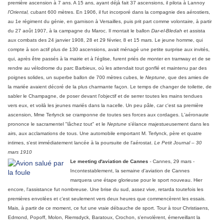
première ascension à 7 ans. A 15 ans, ayant déjà fait 37 ascensions, il pilota à Lannoy
l'Oriental,
cubant 600 mètres. En 1906, il fut incorporé dans la compagnie des aérostiers,
au 1e régiment du génie, en garnison à Versailles, puis prit part comme volontaire, à partir
du 27 août 1907, à la campagne du Maroc. Il montait le ballon
Dar-el-Bledah
et assista
aux combats des 24 janvier 1908, 28 et 29 février, 8 et 15 mars. Le jeune homme, qui
compte à son actif plus de 130 ascensions, avait ménagé une petite surprise aux invités,
qui, après être passés à la mairie et à l'église, furent priés de monter en tramway et de se
rendre au vélodrome du parc Barbieux, où les attendait tout gonflé et maintenu par des
poignes solides, un superbe ballon de 700 mètres cubes, le
Neptune
, que des amies de
la mariée avaient décoré de la plus charmante façon. Le temps de changer de toilette, de
sabler le Champagne, de poser devant l'objectif et de serrer toutes les mains tendues
vers eux, et voilà les jeunes mariés dans la nacelle. Un peu pâle, car c'est sa première
ascension, Mme Terlynck se cramponne de toutes ses forces aux cordages. L'aéronaute
prononce le sacramentel "lâchez tout" et le
Neptune
s'élance majestueusement dans les
airs, aux acclamations de tous. Une automobile emportant M. Terlynck, père et quatre
intimes, s'est immédiatement lancée à la poursuite de l'aérostat.
Le Petit Journal – 30
mars 1910
Le meeting d'aviation de Cannes
- Cannes, 29 mars -
Incontestablement, la semaine d'aviation de Cannes
marquera une étape glorieuse pour le sport nouveau. Hier
encore, l'assistance fut nombreuse. Une brise du sud, assez vive, retarda toutefois les
premières envolées et c'est seulement vers deux heures que commencèrent les essais.
Mais, à partir de ce moment, ce fut une vraie débauche de sport. Tour à tour Christiaens,
Edmond, Popoff, Molon, Riemsdyck, Baratoux, Crochon, s'envolèrent, émerveillant la