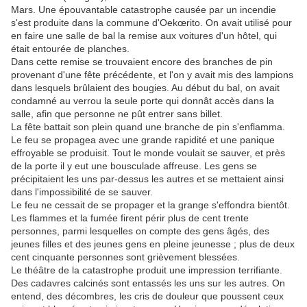
Mars. Une épouvantable catastrophe causée par un incendie
s'est produite dans la commune d'Oekœrito. On avait utilisé pour
en faire une salle de bal la remise aux voitures d'un hôtel, qui
était entourée de planches.
Dans cette remise se trouvaient encore des branches de pin
provenant d'une fête précédente, et l'on y avait mis des lampions
dans lesquels brûlaient des bougies. Au début du bal, on avait
condamné au verrou la seule porte qui donnât accès dans la
salle, afin que personne ne pût entrer sans billet.
La fête battait son plein quand une branche de pin s'enflamma.
Le feu se propagea avec une grande rapidité et une panique
effroyable se produisit. Tout le monde voulait se sauver, et près
de la porte il y eut une bousculade affreuse. Les gens se
précipitaient les uns par-dessus les autres et se mettaient ainsi
dans l'impossibilité de se sauver.
Le feu ne cessait de se propager et la grange s'effondra bientôt.
Les flammes et la fumée firent périr plus de cent trente
personnes, parmi lesquelles on compte des gens âgés, des
jeunes filles et des jeunes gens en pleine jeunesse ; plus de deux
cent cinquante personnes sont grièvement blessées.
Le théâtre de la catastrophe produit une impression terrifiante.
Des cadavres calcinés sont entassés les uns sur les autres. On
entend, des décombres, les cris de douleur que poussent ceux