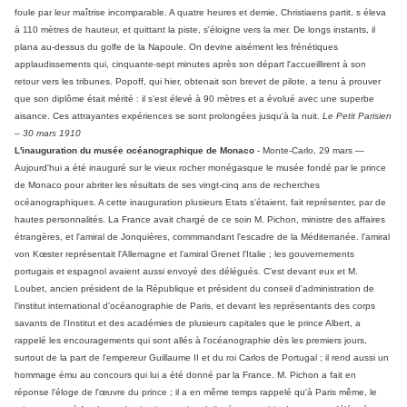
foule par leur maîtrise incomparable. A quatre heures et demie, Christiaens partit, s éleva
à 110 mètres de hauteur, et quittant la piste, s'éloigne vers la mer. De longs instants, il
plana au-dessus du golfe de la Napoule. On devine aisément les frénétiques
applaudissements qui, cinquante-sept minutes après son départ l'accueillirent à son
retour vers les tribunes. Popoff, qui hier, obtenait son brevet de pilote, a tenu à prouver
que son diplôme était mérité : il s'est élevé à 90 mètres et a évolué avec une superbe
aisance. Ces attrayantes expériences se sont prolongées jusqu'à la nuit.
Le Petit Parisien
– 30 mars 1910
L'inauguration du musée océanographique de Monaco
- Monte-Carlo, 29 mars —
Aujourd'hui a été inauguré sur le vieux rocher monégasque le musée fondé par le prince
de Monaco pour abriter les résultats de ses vingt-cinq ans de recherches
océanographiques. A cette inauguration plusieurs Etats s'étaient, fait représenter, par de
hautes personnalités. La France avait chargé de ce soin M. Pichon, ministre des affaires
étrangères, et l'amiral de Jonquières, commmandant l'escadre de la Méditerranée. l'amiral
von Kœster représentait l'Allemagne et l'amiral Grenet l'Italie ; les gouvernements
portugais et espagnol avaient aussi envoyé des délégués. C'est devant eux et M.
Loubet, ancien président de la République et président du conseil d'administration de
l'institut international d'océanographie de Paris, et devant les représentants des corps
savants de l'Institut et des académies de plusieurs capitales que le prince Albert, a
rappelé les encouragements qui sont allés à l'océanographie dès les premiers jours,
surtout de la part de l'empereur Guillaume II et du roi Carlos de Portugal ; il rend aussi un
hommage ému au concours qui lui a été donné par la France. M. Pichon a fait en
réponse l'éloge de l'œuvre du prince ; il a en même temps rappelé qu'à Paris même, le