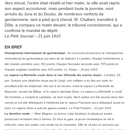
Vers minuit, l'ordre était rétabli et hier matin, la ville avait repris
son aspect accoutumé, mais pendant toute la journée, sont
arrivés du Jura et du Doubs, de nombreux renforts de
gendarmerie, tant à pied qu'à cheval. M. Chabert, transféré à
Dôle, a comparu ce matin devant, le tribunal correctionnel, qui a
confirmé le mandat de dépôt. .
Le Petit Journal – 21 juin 1910
EN BREF
Championnat international de gymnastique
- Au concours annuel pour le championnat
international de gymnastique qui vient de se disputer à Londres, l'équipe bohémienne a
été classée première avec 782 points, l'équipe française seconde avec 705 points et
l'équipe anglaise troisième avec 633 points.
Le Temps – 20 juin 1910
Le vapeur La-Rochelle coule dans la mer d'Irlande dix marins noyés
- Londres, 20
juin. Suivant une dépêche reçue par le Lloyd, une collision a eu lieu pur suite du
brouillard près de Holyhead, hier soir à six heures, entre le vapeur
La-Rochelle
de
Bayonne, venant de Bilbao, et le vapeur irlandais
Zews
. Le vapeur
La-Rochelle
a coulé.
Dix hommes, y compris le capitaine, se sont noyés. Neuf autres ont été sauvés dans des
canots et ont été débarqués à Holyhead par le vapeur
Panmure
qui a débarqué aussi un
mort. Le vapeur
Zews
a subi de graves avaries.
Le Petit Parisien – 21 juin 1910
La dernière ronde
— Mme Wagner, sa bonne Lidia Sarabion et plusieurs autres
personnes rentraient hier à Sèvres. En face la gare, la jeune domestique se mit à
exécuter, avec des amies, une ronde sur la chaussée. Elle ne vit pas un taxi-auto qui