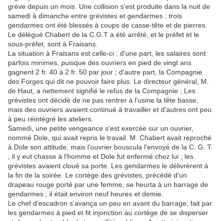
grève depuis un mois. Une collision s'est produite dans la nuit de
samedi à dimanche entre grévistes et gendarmes ; trois
gendarmes ont été blessés à coups de casse-tête et de pierres.
Le délégué Chabert de la C.G.T a été arrêté, et le préfet et le
sous-préfet, sont à Fraisans.
La situation à Fraisans est celle-ci : d'une part, les salaires sont
parfois minimes, puisque des ouvriers en pied de vingt ans
gagnent 2 fr. 40 à 2 fr. 50 par jour ; d'autre part, la Compagnie
des Forges qui dit ne pouvoir faire plus. Le directeur général, M.
de Haut, a nettement signifié le refus de la Compagnie ; Les
grévistes ont décidé de ne pas rentrer à l'usine la tête basse,
mais des ouvriers avaient continué à travailler et d'autres ont peu
à peu réintégré les ateliers.
Samedi, une petite vengeance s'est exercée sur un ouvrier,
nommé Dole, qui avait repris le travail. M. Chabert avait reproché
à Dole son attitude, mais l'ouvrier bouscula l'envoyé de la C. G. T.
; il y eut chasse à l'homme et Dole fut enfermé chez lui ; les
grévistes avaient cloué sa porte. Les gendarmes le délivrèrent à
la fin de la soirée. Le cortège des grévistes, précédé d'un
drapeau rouge porté par une femme, se heurta à un barrage de
gendarmes ; il était environ neuf heures et demie.
Le chef d'escadron s'avança un peu en avant du barrage, fait par
les gendarmes à pied et fit injonction au cortège de se disperser