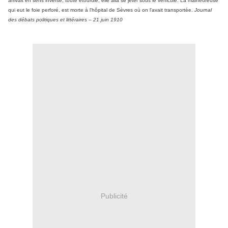
arrivait en sens inverse; toute étourdie, elle alla se jeter sous le véhicule. La malheureuse
qui eut le foie perforé, est morte à l'hôpital de Sèvres où on l'avait transportée.
Journal
des débats politiques et littéraires – 21 juin 1910
Publicité