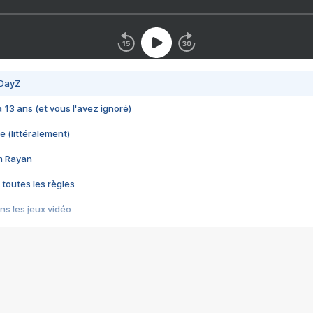
 DayZ
 a 13 ans (et vous l'avez ignoré)
e (littéralement)
im Rayan
 toutes les règles
s les jeux vidéo
us choquant de Rockstar ? - Le scandale BULLY
e plus moche de Steam
du RÊVE tourne au CAUCHEMAR
pendant 8 heures