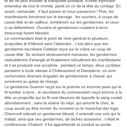
et de ne plus troubler la tranquillité publique. A cette injonction
entendue de tout le monde, partit un cri de la tête du cortège: En
avant, camarade ; il faut passer et nous passerons ! Puis, les
manifestants foncèrent sur le barrage : les ouvriers, à coups de
casse-tête et de cailloux, tombèrent sur les gendarmes, et ceux-
ci se défendirent. Ouvriers et gendarmes roulaient à terre :
beaucoup furent blessés.
Le commandant était le point de mire général et plusieurs
projectiles le frôlèrent sans l'atteindre ; c'est alors que son
gendarme-secrétaire Cattelat reçut sur le crâne un coup de
casse-tête. Se sentant sérieusement menacés, les gendarmes
redoublèrent d'énergie et finalement refoulèrent les manifestants
et il se produisit une accalmie ; pendant ce temps, deux cyclistes
partaient à toute vitesse à Châteauneuf et Dampierre, où sont
cantonnées diverses brigades de gendarmerie à cheval, qui
arrivèrent au galop de charge.
Le gendarme Guenon reçut sur la poitrine un énorme pavé qui le
fit tomber à terre ; le secrétaire du commandant reçut encore à la
tête un projectile qui lui fit une blessure de laquelle le sang coulait
abondamment ; sans la visière du képi, qui amortit le choc, le
coup aurait pu être mortel. Au moment où le maréchal des logis
Chevroult relevait un gendarme blessé, il entendit une voix qui le
traitait, ainsi que ses gendarmes, de lâches assassins ; c'était le
conférencier Chabert. Il fut appréhendé et conduit au poste.