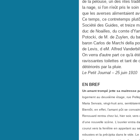
de la pelouse, un des rites trad
la nage, si l'on n'eût pris le soi
que les averses alimentaient a
Ce temps, ce contretemps plutôt
Société des Guides, et treize m
duc de Noailles, du comte d'Yan
Potocki, de M. de Zuylen, du ba
baron Carlos de Marchi della po
de Levis, d eM. Alfred Vanderbil
On verra d'autre part ce qu'à été
ravissantes toilettes et tant de
détériorés par la pluie.
Le Petit Journal – 25 juin 1910
EN BREF
Un amant trompé jette sa maitresse par
logement au deuxième étage, rue Pellepo
Maria Servais, vingt-huit ans, semblaie
Bientôt, en effet, l'amant pût se conva
Renouard rentra chez lui, hier soir, vers 
d'une nouvelle scène. L'ouvrier entra da
courut vers la fenêtre en appelant au se
robustes et la précipita dans le vide. Le