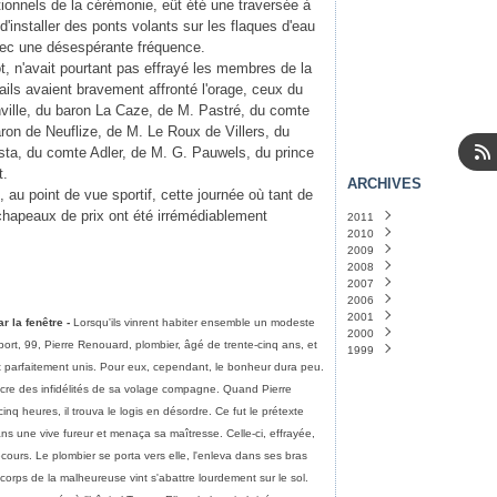
itionnels de la cérémonie, eût été une traversée à
n d'installer des ponts volants sur les flaques d'eau
vec une désespérante fréquence.
, n'avait pourtant pas effrayé les membres de la
ails avaient bravement affronté l'orage, ceux du
ville, du baron La Caze, de M. Pastré, du comte
ron de Neuflize, de M. Le Roux de Villers, du
sta, du comte Adler, de M. G. Pauwels, du prince
t.
ARCHIVES
, au point de vue sportif, cette journée où tant de
 chapeaux de prix ont été irrémédiablement
2011
2010
Janvier
(14)
2009
Décembre
(31)
2008
Novembre
Décembre
(31)
(31)
2007
Octobre
Novembre
Décembre
(31)
(30)
(24)
2006
Septembre
Octobre
Novembre
Décembre
(30)
(5)
(1)
(30)
2001
Août
Septembre
Octobre
Mai
Avril
(1)
(1)
(29)
(5)
(30)
 la fenêtre -
Lorsqu'ils vinrent habiter ensemble un modeste
2000
Juillet
Août
Septembre
Mars
Septembre
(31)
(1)
(31)
(2)
(1)
rt, 99, Pierre Renouard, plombier, âgé de trente-cinq ans, et
1999
Juin
Juillet
Août
Janvier
Novembre
(30)
(3)
(32)
(1)
(1)
nt parfaitement unis. Pour eux, cependant, le bonheur dura peu.
Mai
Juin
Juillet
Août
(32)
(30)
(1)
(5)
Avril
Mai
Juin
(31)
(31)
(1)
incre des infidélités de sa volage compagne. Quand Pierre
Mars
Avril
Mars
(32)
(32)
(2)
cinq heures, il trouva le logis en désordre. Ce fut le prétexte
Février
Mars
Février
(44)
(29)
(3)
ns une vive fureur et menaça sa maîtresse. Celle-ci, effrayée,
Janvier
Février
Janvier
(34)
(32)
(20)
Janvier
(33)
cours. Le plombier se porta vers elle, l'enleva dans ses bras
 corps de la malheureuse vint s'abattre lourdement sur le sol.