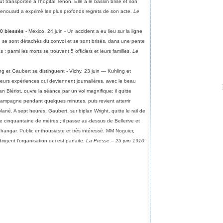
t transportée à l'hôpital Tenon. Elle a le bassin brisé et son
 Renouard a exprimé les plus profonds regrets de son acte.
Le
50 blessés
- Mexico, 24 juin - Un accident a eu lieu sur la ligne
n se sont détachés du convoi et se sont brisés, dans une pente
s ; parmi les morts se trouvent 5 officiers et leurs familles.
Le
ng et Gaubert se distinguent - Vichy, 23 juin — Kuhling et
leurs expériences qui deviennent journalières, avec le beau
n Blériot, ouvre la séance par un vol magnifique; il quitte
campagne pendant quelques minutes, puis revient atterrir
ané. A sept heures, Gaubert, sur biplan Wright, quitte le rail de
 cinquantaine de mètres ; il passe au-dessus de Bellerive et
n hangar. Public enthousiaste et très intéressé. MM Noguier,
rigent l'organisation qui est parfaite.
La Presse – 25 juin 1910