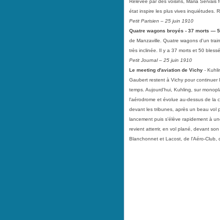
Relevée par des voisins, Maria Servais fu
état inspire les plus vives inquiétudes.
Petit Parisien – 25 juin 1910
Quatre wagons broyés - 37 morts — 
de Manzaville. Quatre wagons d'un trai
très inclinée. Il y a 37 morts et 50 blessé
Petit Journal – 25 juin 1910
Le meeting d'aviation de Vichy
- Kuhli
Gaubert restent à Vichy pour continuer 
temps. Aujourd'hui, Kuhling, sur monopla
l'aérodrome et évolue au-dessus de la 
devant les tribunes, après un beau vol pl
lancement puis s'élève rapidement à une
revient atterrir, en vol plané, devant so
Blanchonnet et Lacost, de l'Aéro-Club, di