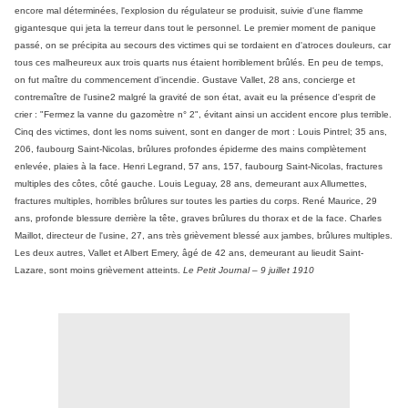
encore mal déterminées, l'explosion du régulateur se produisit, suivie d'une flamme
gigantesque qui jeta la terreur dans tout le personnel.
Le premier moment de panique
passé, on se précipita au secours des victimes qui se tordaient en d'atroces douleurs, car
tous ces malheureux aux trois quarts nus étaient horriblement brûlés. En peu de temps,
on fut maître du commencement d'incendie. Gustave Vallet, 28 ans, concierge et
contremaître de l'usine2 malgré la gravité de son état, avait eu la présence d'esprit de
crier : "Fermez la vanne du gazomètre n° 2", évitant ainsi un accident encore plus terrible.
Cinq des victimes, dont les noms suivent, sont en danger de mort : Louis Pintrel; 35 ans,
206, faubourg Saint-Nicolas, brûlures profondes épiderme des mains complètement
enlevée, plaies à la face. Henri Legrand, 57 ans, 157, faubourg Saint-Nicolas, fractures
multiples des côtes, côté gauche. Louis Leguay, 28 ans, demeurant aux Allumettes,
fractures multiples, horribles brûlures sur toutes les parties du corps. René Maurice, 29
ans, profonde blessure derrière la tête, graves brûlures du thorax et de la face. Charles
Maillot, directeur de l'usine, 27, ans très grièvement blessé aux jambes, brûlures multiples.
Les deux autres, Vallet et Albert Emery, âgé de 42 ans, demeurant au lieudit Saint-
Lazare, sont moins grièvement atteints.
Le Petit Journal – 9 juillet 1910