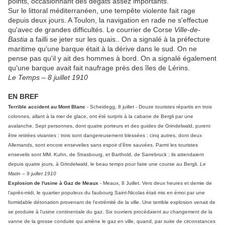
points, occasionnant des dégâts assez importants.
Sur le littoral méditerranéen, une tempête violente fait rage
depuis deux jours. A Toulon, la navigation en rade ne s'effectue
qu'avec de grandes difficultés. Le courrier de Corse
Ville-de-
Bastia
a failli se jeter sur les quais.. On a signalé à la préfecture
maritime qu'une barque était à la dérive dans le sud. On ne
pense pas qu'il y ait des hommes à bord. On a signalé également
qu'une barque avait fait naufrage près des îles de Lérins.
Le Temps – 8 juillet 1910
EN BREF
Terrible accident au Mont Blanc
- Scheidegg, 8 juillet - Douze touristes répartis en trois
colonnes, allant à la mer de glace, ont été surpris à la cabane de Bergli par une
avalanche. Sept personnes, dont quatre porteurs et des guides de Grindelwald, purent
être retirées vivantes ; trois sont dangereusement blessées ; cinq autres, dont deux
Allemands, sont encore ensevelies sans espoir d'être sauvées. Parmi les touristes
ensevelis sont MM. Kuhn, de Strasbourg, et Barthold, de Sarrebruck ; ils attendaient
depuis quatre jours, à Grindelwald, le beau temps pour faire une course au Bergli.
Le
Matin – 9 juillet 1910
Explosion de l'usine à Gaz de Meaux
- Meaux, 8 Juillet. Vers deux heures et demie de
l'après-midi, le quartier populeux du faubourg Saint-Nicolas était mis en émoi par une
formidable détonation provenant de l'extrémité de la ville. Une terrible explosion venait de
se produire à l'usine continentale du gaz. Six ouvriers procédaient au changement de la
vanne de la grosse conduite qui amène le gaz en ville, quand, par suite de circonstances