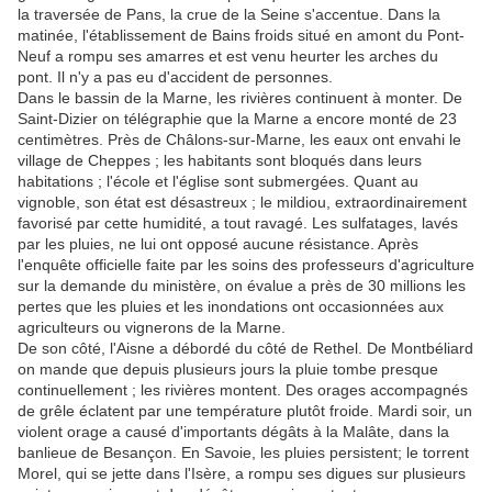
la traversée de Pans, la crue de la Seine s'accentue. Dans la
matinée, l'établissement de Bains froids situé en amont du Pont-
Neuf a rompu ses amarres et est venu heurter les arches du
pont. Il n'y a pas eu d'accident de personnes.
Dans le bassin de la Marne, les rivières continuent à monter. De
Saint-Dizier on télégraphie que la Marne a encore monté de 23
centimètres. Près de Châlons-sur-Marne, les eaux ont envahi le
village de Cheppes ; les habitants sont bloqués dans leurs
habitations ; l'école et l'église sont submergées. Quant au
vignoble, son état est désastreux ; le mildiou, extraordinairement
favorisé par cette humidité, a tout ravagé. Les sulfatages, lavés
par les pluies, ne lui ont opposé aucune résistance. Après
l'enquête officielle faite par les soins des professeurs d'agriculture
sur la demande du ministère, on évalue a près de 30 millions les
pertes que les pluies et les inondations ont occasionnées aux
agriculteurs ou vignerons de la Marne.
De son côté, l'Aisne a débordé du côté de Rethel. De Montbéliard
on mande que depuis plusieurs jours la pluie tombe presque
continuellement ; les rivières montent. Des orages accompagnés
de grêle éclatent par une température plutôt froide. Mardi soir, un
violent orage a causé d'importants dégâts à la Malâte, dans la
banlieue de Besançon. En Savoie, les pluies persistent; le torrent
Morel, qui se jette dans l'Isère, a rompu ses digues sur plusieurs