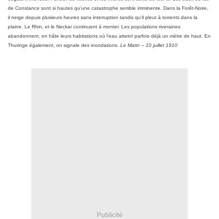
de Constance sont si hautes qu'une catastrophe semble imminente. Dans la Forêt-Noire,
il neige depuis plusieurs heures sans interruption tandis qu'il pleut à torrents dans la
plaine. Le Rhin, et le Neckar continuent à monter. Les populations riveraines
abandonnent, en hâte leurs habitations où l'eau atteint parfois déjà un mètre de haut. En
Thuringe également, on signale des inondations.
Le Matin – 10 juillet 1910
Publicité