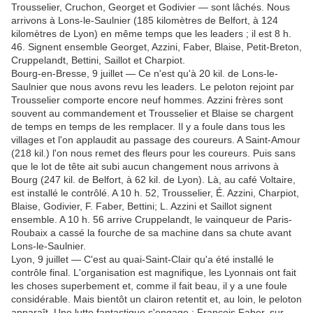
Trousselier, Cruchon, Georget et Godivier — sont lâchés. Nous
arrivons à Lons-le-Saulnier (185 kilomètres de Belfort, à 124
kilomètres de Lyon) en même temps que les leaders ; il est 8 h.
46. Signent ensemble Georget, Azzini, Faber, Blaise, Petit-Breton,
Cruppelandt, Bettini, Saillot et Charpiot.
Bourg-en-Bresse, 9 juillet — Ce n'est qu'à 20 kil. de Lons-le-
Saulnier que nous avons revu les leaders. Le peloton rejoint par
Trousselier comporte encore neuf hommes. Azzini frères sont
souvent au commandement et Trousselier et Blaise se chargent
de temps en temps de les remplacer. Il y a foule dans tous les
villages et l'on applaudit au passage des coureurs. A Saint-Amour
(218 kil.) l'on nous remet des fleurs pour les coureurs. Puis sans
que le lot de tête ait subi aucun changement nous arrivons à
Bourg (247 kil. de Belfort, à 62 kil. de Lyon). Là, au café Voltaire,
est installé le contrôlé. A 10 h. 52, Trousselier, É. Azzini, Charpiot,
Blaise, Godivier, F. Faber, Bettini; L. Azzini et Saillot signent
ensemble. A 10 h. 56 arrive Cruppelandt, le vainqueur de Paris-
Roubaix a cassé la fourche de sa machine dans sa chute avant
Lons-le-Saulnier.
Lyon, 9 juillet — C'est au quai-Saint-Clair qu'a été installé le
contrôle final. L'organisation est magnifique, les Lyonnais ont fait
les choses superbement et, comme il fait beau, il y a une foule
considérable. Mais bientôt un clairon retentit et, au loin, le peloton
apparaît. Une lutte fantastique s'engage ; François Faber, sur