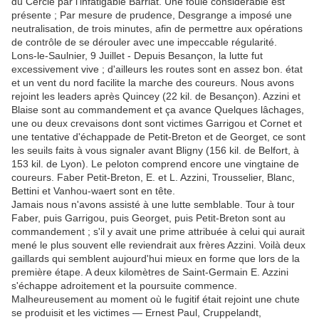
du Cercle par l'infatigable Barriat. Une foule considerable est
présente ; Par mesure de prudence, Desgrange a imposé une
neutralisation, de trois minutes, afin de permettre aux opérations
de contrôle de se dérouler avec une impeccable régularité.
Lons-le-Saulnier, 9 Juillet - Depuis Besançon, la lutte fut
excessivement vive ; d'ailleurs les routes sont en assez bon. état
et un vent du nord facilite la marche des coureurs. Nous avons
rejoint les leaders après Quincey (22 kil. de Besançon). Azzini et
Blaise sont au commandement et ça avance Quelques lâchages,
une ou deux crevaisons dont sont victimes Garrigou et Cornet et
une tentative d'échappade de Petit-Breton et de Georget, ce sont
les seuils faits à vous signaler avant Bligny (156 kil. de Belfort, à
153 kil. de Lyon). Le peloton comprend encore une vingtaine de
coureurs. Faber Petit-Breton, E. et L. Azzini, Trousselier, Blanc,
Bettini et Vanhou-waert sont en tête.
Jamais nous n'avons assisté à une lutte semblable. Tour à tour
Faber, puis Garrigou, puis Georget, puis Petit-Breton sont au
commandement ; s'il y avait une prime attribuée à celui qui aurait
mené le plus souvent elle reviendrait aux frères Azzini. Voilà deux
gaillards qui semblent aujourd'hui mieux en forme que lors de la
première étape. A deux kilomètres de Saint-Germain E. Azzini
s'échappe adroitement et la poursuite commence.
Malheureusement au moment où le fugitif était rejoint une chute
se produisit et les victimes — Ernest Paul, Cruppelandt,