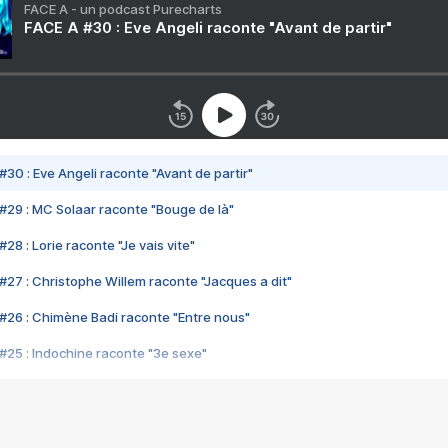
FACE A - un podcast Purecharts
FACE A #30 : Eve Angeli raconte "Avant de partir"
#30 : Eve Angeli raconte "Avant de partir"
#29 : MC Solaar raconte "Bouge de là"
28 : Lorie raconte "Je vais vite"
#27 : Christophe Willem raconte "Jacques a dit"
#26 : Chimène Badi raconte "Entre nous"
#25 : Indochine raconte "3e sexe"
#24 : Zaho raconte "C'est chelou"
#23 : Patrick Bruel raconte "Au café des délices"