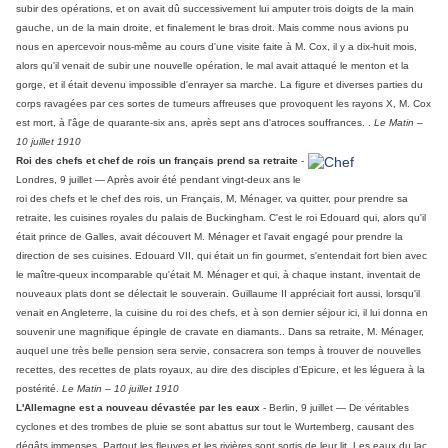
subir des opérations, et on avait dû successivement lui amputer trois doigts de la main
gauche, un de la main droite, et finalement le bras droit. Mais comme nous avions pu
nous en apercevoir nous-même au cours d'une visite faite à M. Cox, il y a dix-huit mois,
alors qu'il venait de subir une nouvelle opération, le mal avait attaqué le menton et la
gorge, et il était devenu impossible d'enrayer sa marche. La figure et diverses parties du
corps ravagées par ces sortes de tumeurs affreuses que provoquent les rayons X, M. Cox
est mort, à l'âge de quarante-six ans, après sept ans d'atroces souffrances. .
Le Matin –
10 juillet 1910
Roi des chefs et chef de rois un français prend sa retraite
-
Londres, 9 juillet — Après avoir été pendant vingt-deux ans le
roi des chefs et le chef des rois, un Français, M, Ménager, va quitter, pour prendre sa
retraite, les cuisines royales du palais de Buckingham. C'est le roi Edouard qui, alors qu'il
était prince de Galles, avait découvert M. Ménager et l'avait engagé pour prendre la
direction de ses cuisines. Edouard VII, qui était un fin gourmet, s'entendait fort bien avec
le maître-queux incomparable qu'était M. Ménager et qui, à chaque instant, inventait de
nouveaux plats dont se délectait le souverain. Guillaume II appréciait fort aussi, lorsqu'il
venait en Angleterre, la cuisine du roi des chefs, et à son dernier séjour ici, il lui donna en
souvenir une magnifique épingle de cravate en diamants.. Dans sa retraite, M. Ménager,
auquel une très belle pension sera servie, consacrera son temps à trouver de nouvelles
recettes, des recettes de plats royaux, au dire des disciples d'Epicure, et les léguera à la
postérité.
Le Matin – 10 juillet 1910
L'Allemagne est a nouveau dévastée par les eaux
- Berlin, 9 juillet — De véritables
cyclones et des trombes de pluie se sont abattus sur tout le Wurtemberg, causant des
dégâts immenses. Partout les fleuves et les rivières sont sortis de leur lit. Les eaux du lac