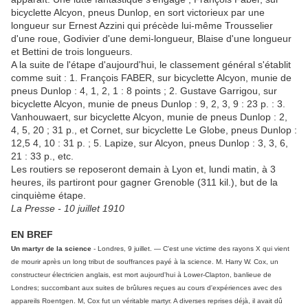
bicyclette Alcyon, pneus Dunlop, en sort victorieux par une
longueur sur Ernest Azzini qui précède lui-même Trousselier
d'une roue, Godivier d'une demi-longueur, Blaise d'une longueur
et Bettini de trois longueurs.
A la suite de l'étape d'aujourd'hui, le classement général s'établit
comme suit : 1. François FABER, sur bicyclette Alcyon, munie de
pneus Dunlop : 4, 1, 2, 1 : 8 points ; 2. Gustave Garrigou, sur
bicyclette Alcyon, munie de pneus Dunlop : 9, 2, 3, 9 : 23 p. : 3.
Vanhouwaert, sur bicyclette Alcyon, munie de pneus Dunlop : 2,
4, 5, 20 ; 31 p., et Cornet, sur bicyclette Le Globe, pneus Dunlop :
12,5 4, 10 : 31 p. ; 5. Lapize, sur Alcyon, pneus Dunlop : 3, 3, 6,
21 : 33 p., etc.
Les routiers se reposeront demain à Lyon et, lundi matin, à 3
heures, ils partiront pour gagner Grenoble (311 kil.), but de la
cinquième étape.
La Presse - 10 juillet 1910
EN BREF
Un martyr de la science
- Londres, 9 juillet. — C'est une victime des rayons X qui vient
de mourir après un long tribut de souffrances payé à la science. M. Harry W. Cox, un
constructeur électricien anglais, est mort aujourd'hui à Lower-Clapton, banlieue de
Londres; succombant aux suites de brûlures reçues au cours d'expériences avec des
appareils Roentgen. M, Cox fut un véritable martyr. A diverses reprises déjà, il avait dû