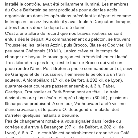
installé le contrôle, avait été brillamment illuminé. Les membres
du Cycle Belfortain se sont prodigués pour aider les actifs
organisateurs dans les opérations précédant le départ et comme
le temps est assez favorable il y avait foule à Danjouton, lorsque,
à trois heures deux le départ a été donné
C'est à une allure de record que nos braves routiers se sont
enfuis dès le départ. Au commandement du peloton, se trouvent
Trousselier, les Italiens Azzini, puis Brocco, Blaise et Godivier. Un
peu avant Châtenais (10 kil.), Lapizo crève et, le temps de
changer de boyau, le brave garçon est irrémédiablement laché.
Trois kilomètres plus loin, c'est le tour de Brocco qui voit son
pneu rendre l'âme. Petit-Breton a pris le commandement et, suivi
de Garrigou et de Trousselier, il emmène le peloton à un train
soutenu. A Montbéliard (17 kil. de Belfort, à 292 kil. de Lyon),
quarante-sept coureurs passent ensemble, à 3 h. Faber,
Garrigou, Trousselier et Petit-Breton sont en tête. Le train
devient encore plus sévère et après Laigres. (30 kil.), plusieurs
lâchages se produisent. A son tour, Vanhouwaert a été victime
d'une crevaison, et le pauvre O. Beaugendre, malade, doit
s'arrêter quelques instants à Beaume.
Pas de changement notable à vous signaler dans l'ordre du
cortège qui arrive à Besançon (97 kil. de Belfort, à 202 kil. de
Lyon), à 6 h. 7. Le contrôle est admirablement organisé au Café