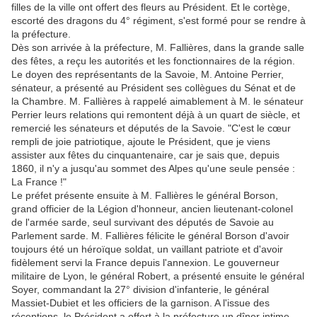
filles de la ville ont offert des fleurs au Président. Et le cortège,
escorté des dragons du 4° régiment, s'est formé pour se rendre à
la préfecture.
Dès son arrivée à la préfecture, M. Fallières, dans la grande salle
des fêtes, a reçu les autorités et les fonctionnaires de la région.
Le doyen des représentants de la Savoie, M. Antoine Perrier,
sénateur, a présenté au Président ses collègues du Sénat et de
la Chambre. M. Fallières à rappelé aimablement à M. le sénateur
Perrier leurs relations qui remontent déjà à un quart de siècle, et
remercié les sénateurs et députés de la Savoie. "C'est le cœur
rempli de joie patriotique, ajoute le Président, que je viens
assister aux fêtes du cinquantenaire, car je sais que, depuis
1860, il n'y a jusqu'au sommet des Alpes qu'une seule pensée :
La France !"
Le préfet présente ensuite à M. Fallières le général Borson,
grand officier de la Légion d'honneur, ancien lieutenant-colonel
de l'armée sarde, seul survivant des députés de Savoie au
Parlement sarde. M. Fallières félicite le général Borson d'avoir
toujours été un héroïque soldat, un vaillant patriote et d'avoir
fidèlement servi la France depuis l'annexion. Le gouverneur
militaire de Lyon, le général Robert, a présenté ensuite le général
Soyer, commandant la 27° division d'infanterie, le général
Massiet-Dubiet et les officiers de la garnison. A l'issue des
réceptions, le Président a offert à la préfecture un dîner intime.