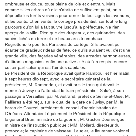
ombreuse et douce, toute pleine de joie et d'entrain. Mais,
comme si les arbres où elle s'abrita ne suffisaient point, on a
dépouillé les forêts voisines pour orner de feuillages les avenues,
et les ponts. Et en vérité, le cortège présidentiel, sur tout le long
parcours qu'on lui a fait suivre jusqu'à la préfecture, n'a rien
aperçu de la ville. Rien que des drapeaux, des guirlandes, des
sapins fichés en terre et de beaux arcs triomphaux.
Regrettons-le pour les Parisiens du cortège. S'ils avaient pu
écarter ce gracieux rideau de fête, ce qu'ils auraient vu, c'est une
grande ville, des façades vénérables, des arcades harmonieuses,
d'attirants magasins, enfin une active cité où l'on respire encore
cet air particulier qui est l'air des capitales.
Le Président de la République avait quitté Rambouillet hier matin,
à sept heures dix-sept, avec le secrétaire général de la
présidence, M. Ramondou, et avait pris le train qui devait le
mener à Juvisy où l'attendait le train présidentiel. Salué, à son
passage à Versailles, par M. Autrand, préfet de Seine-et-Oise, M.
Fallières a été reçu, sur le quai de la gare de Juvisy, par M. le
baron de Courcel, président du conseil d'administration de
l'Orléans. Attendaient également le Président de la République :
le général Brun, ministre de la guerre ; M. Gaston Dournergue,
ministre de l'instruction publique ; MM. Mollard, directeur du
protocole; le capitaine de vaisseau, Laugier, le lieutenant-colonel