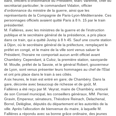
Bard, officiers d'ordonnance du Président; Marc Varenne, chef du
secrétariat particulier; le commandant Vidalon, officier
d'ordonnance du ministre de la guerre, ainsi que les
représentants de la Compagnie de Paris-Lyon-Méditerranée. Ces
personnages officiels avaient quitté Paris à 8 h. 15 par le train
présidentiel.
M. Fallières, avec les ministres de la guerre et de l'instruction
publique et le secrétaire général de la présidence, a pris place
dans ce train, qui a quitté Juvisy à 8 h 45. Sauf une courte station
à Dijon, où le secrétaire général de la préfecture, remplaçant le
préfet en congé, et le maire de la ville sont venus saluer le
Président, l'horaire ne comportait aucun arrêt officiel avant
Chambéry. Cependant, à Culoz, la première station, savoyarde
M. Moulle, préfet de la Savoie, et le général Robert, gouverneur
de Lyon, sont venus présenter leurs hommages au chef de l'Etat
et ont pris place dans le train à ses côtés.
A six heures, le train est entré en gare; de Chambéry. Dans la
gare, décorée avec beaucoup de richesse et de goût, M.
Fallières a été reçu par M. Veyrat, maire de Chambéry, entouré
de son Conseil municipal, les conseillers généraux, MM. Perrier,
Gravin, Empereur, sénateurs, Théodore Reinach, Delachenal,
Borrel, Deléglise, députés du département et les autorités de la
ville. Après l'allocution de bienvenue du maire, à laquelle M.
Fallières a répondu avec sa bonne grâce ordinaire, des jeunes