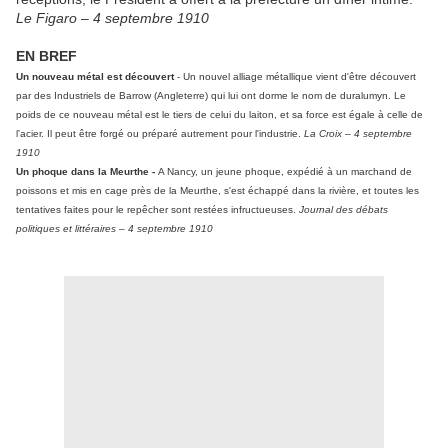
Le Figaro – 4 septembre 1910
EN BREF
Un nouveau métal est découvert
- Un nouvel alliage métallique vient d'être découvert
par des Industriels de Barrow (Angleterre) qui lui ont dorme le nom de duralumyn. Le
poids de ce nouveau métal est le tiers de celui du laiton, et sa force est égale à celle de
l'acier. Il peut être forgé ou préparé autrement pour l'industrie.
La Croix – 4 septembre
1910
Un phoque dans la Meurthe -
A Nancy, un jeune phoque, expédié à un marchand de
poissons et mis en cage près de la Meurthe, s'est échappé dans la rivière, et toutes les
tentatives faites pour le repêcher sont restées infructueuses.
Journal des débats
politiques et littéraires – 4 septembre 1910