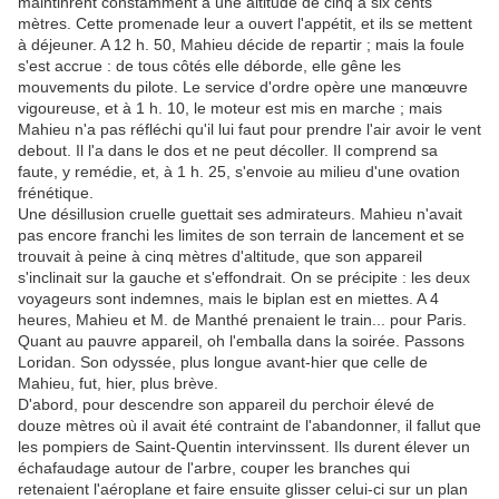
maintinrent constamment à une altitude de cinq à six cents
mètres. Cette promenade leur a ouvert l'appétit, et ils se mettent
à déjeuner. A 12 h. 50, Mahieu décide de repartir ; mais la foule
s'est accrue : de tous côtés elle déborde, elle gêne les
mouvements du pilote. Le service d'ordre opère une manœuvre
vigoureuse, et à 1 h. 10, le moteur est mis en marche ; mais
Mahieu n'a pas réfléchi qu'il lui faut pour prendre l'air avoir le vent
debout. Il l'a dans le dos et ne peut décoller. Il comprend sa
faute, y remédie, et, à 1 h. 25, s'envoie au milieu d'une ovation
frénétique.
Une désillusion cruelle guettait ses admirateurs. Mahieu n'avait
pas encore franchi les limites de son terrain de lancement et se
trouvait à peine à cinq mètres d'altitude, que son appareil
s'inclinait sur la gauche et s'effondrait. On se précipite : les deux
voyageurs sont indemnes, mais le biplan est en miettes. A 4
heures, Mahieu et M. de Manthé prenaient le train... pour Paris.
Quant au pauvre appareil, oh l'emballa dans la soirée. Passons
Loridan. Son odyssée, plus longue avant-hier que celle de
Mahieu, fut, hier, plus brève.
D'abord, pour descendre son appareil du perchoir élevé de
douze mètres où il avait été contraint de l'abandonner, il fallut que
les pompiers de Saint-Quentin intervinssent. Ils durent élever un
échafaudage autour de l'arbre, couper les branches qui
retenaient l'aéroplane et faire ensuite glisser celui-ci sur un plan