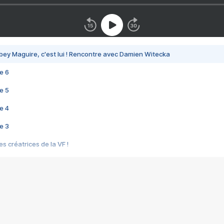
bey Maguire, c'est lui ! Rencontre avec Damien Witecka
e 6
e 5
e 4
e 3
s créatrices de la VF !
e 2
e 1
e Mektoub My Love arrive enfin ! Rencontre avec Shaïn Boumedine et Sal
i : après Toni en famille