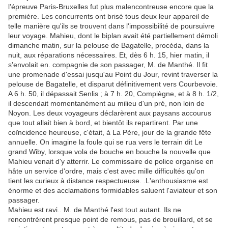
l'épreuve Paris-Bruxelles fut plus malencontreuse encore que la
première. Les concurrents ont brisé tous deux leur appareil de
telle manière qu'ils se trouvent dans l'impossibilité de poursuivre
leur voyage. Mahieu, dont le biplan avait été partiellement démoli
dimanche matin, sur la pelouse de Bagatelle, procéda, dans la
nuit, aux réparations nécessaires. Et, dès 6 h. 15, hier matin, il
s'envolait en. compagnie de son passager, M. de Manthé. Il fit
une promenade d'essai jusqu'au Point du Jour, revint traverser la
pelouse de Bagatelle, et disparut définitivement vers Courbevoie.
A 6 h. 50, il dépassait Senlis ; à 7 h. 20, Compiègne, et à 8 h. 1/2,
il descendait momentanément au milieu d'un pré, non loin de
Noyon. Les deux voyageurs déclarèrent aux paysans accourus
que tout allait bien à bord, et bientôt ils repartirent. Par une
coïncidence heureuse, c'était, à La Père, jour de la grande fête
annuelle. On imagine la foule qui se rua vers le terrain dit Le
grand Wiby, lorsque vola de bouche en bouche la nouvelle que
Mahieu venait d'y atterrir. Le commissaire de police organise en
hâte un service d'ordre, mais c'est avec mille difficultés qu'on
tient les curieux à distance respectueuse. .L'enthousiasme est
énorme et des acclamations formidables saluent l'aviateur et son
passager.
Mahieu est ravi.. M. de Manthé l'est tout autant. Ils ne
rencontrèrent presque point de remous, pas de brouillard, et se