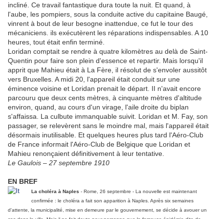
incliné. Ce travail fantastique dura toute la nuit. Et quand, à
l'aube, les pompiers, sous la conduite active du capitaine Baugé,
vinrent à bout de leur besogne inattendue, ce fut le tour des
mécaniciens. ils exécutèrent les réparations indispensables. A 10
heures, tout était enfin terminé.
Loridan comptait se rendre à quatre kilomètres au delà de Saint-
Quentin pour faire son plein d'essence et repartir. Mais lorsqu'il
apprit que Mahieu était à La Fère, il résolut de s'envoler aussitôt
vers Bruxelles. A midi 20, l'appareil était conduit sur une
éminence voisine et Loridan prenait le départ. II n'avait encore
parcouru que deux cents mètres, à cinquante mètres d'altitude
environ, quand, au cours d'un virage, l'aile droite du biplan
s'affaissa. La culbute immanquable suivit. Loridan et M. Fay, son
passager, se relevèrent sans le moindre mal, mais l'appareil était
désormais inutilisable. Et quelques heures plus tard l'Aéro-Club
de France informait l'Aéro-Club de Belgique que Loridan et
Mahieu renonçaient définitivement à leur tentative.
Le Gaulois – 27 septembre 1910
EN BREF
La choléra à Naples
- Rome, 26 septembre - La nouvelle est maintenant
confirmée : le choléra a fait son apparition à Naples. Après six semaines
d'attente, la municipalité, mise en demeure par le gouvernement, se décide à avouer un