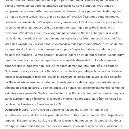
cas dans la ville. Mais il ne fait doute pour personne que la fameuse épidémie dite de
postra-entérite, sur laquelle les autorités sanitaires se sont étendues avec tant de
complaisance, est en réalité une épidémie de choléra. On a jugé très habile de baptiser
d'un autre nom le terrible fléau, afin de ne pas effrayer les étrangers ; cette manœuvre
criminelle est aujourd'hui d"masquée et le gouvernement s'est empressé de prescrire les
mesures les plus rigoureuses afin de circonscrire autant que possible la marche de
l'épidémie. Afin d'éviter que des voyageurs provenant de Naples échappent à la visite
médicale, neuf médecins vont au-devant des trains et procèdent en cours de route à la
visite des voyageurs.
La Vita
attaque vivement la municipalité napolitaine à cause de son
manque de sincérité, sous le prétexte de ne pas effrayer les habitants et de ne pas
éloigner les touristes.
La Vita
conclut : Il faut se guérir de ce défaut séculaire. Aucun autre
pays n'a bougé à mentir et à organiser une coupable dissimulation. Le
Mesaaggero
annonce une interpellation du député Pandore demandant pourquoi dès le début de
l'épidémie on n'a pas envoyé à Naples un commissaire pour diriger le service sanitaire et
forcer la municipalité à faire son devoir. M. Paratore se plaint que la ville la plus peuplée
de l'Italie ait été laissée sans défense. Sous le prétexte de ménager ses intérêts, on a
démenti des faits notoires. L'opinion publique en Italie est extrêmement montée contre les
autorités municipales de Naples. Les habitants de Rome, d'autre part, sont assez inquiets
car ils craignent que l'épidémie, si le foyer d'infection se propage, ne s'étende jusqu'à la
capitale.
Le Gaulois – 27 septembre 1910
Dompteur blessé
- Jack Jackson dompte les fauves dans une ménagerie qui,
actuellement, est installée sur la place de la Nation. Hier, une lionne révoltée, laquelle est
appelée Sultane, se jeta sur lui, le griffa et le mordit. Heureusement le propriétaire de la
ménagerie, qui connait l'art de maîtriser les fauves, intervînt et arracha Jack Jackson aux