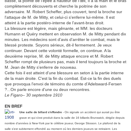
basse, la pointe de l'épée à hauteur de l'œil, Il a la main et le bras
complètement découverts et cherche la poitrine de son
adversaire. M. Robert Scheffer, plus couvert, tend la broche sur
l'attaque de M. de Mitty, et celui-ci s'enferre lui-même. Il est
atteint à la partie postéro-interne de l'avant-bras droit.
La blessure est légère, mais gênante, et MM. les docteurs
Humann et Quéry mettent en observation M. de Mitty pendant dix
minutes. Les médecins sont d'avis d'arrêter le combat, mais le
blessé proteste. Soyons sérieux, dit-il fermement. Je veux
continuer. Devant cette volonté formelle, on continue. A la
deuxième reprise, M. de Mitty attaque encore et M. Robert
Scheffer rompt de plusieurs pas, mais il tend toujours la broche et
M. Jean de Mitty s'enferre de nouveau.
Cette fois il est atteint d'une blessure en seton à la partie interne
de la main droite. C'est la fin du combat. Est-ce la fin des duels
que provoqua l'envoi de témoins du comte d'Adelsward-Fersen
?...On parle encore d'une ou deux rencontres.
Le Figaro– 30 septembre 1910
EN BREF
Une salle de billard s'effondre
- On signale un accident qui aurait pu être
grave et qui s'est produit dans la salle de 16 billards Brunswick, dirigée depuis
nombre d'années à New-York par le célèbre joueur, George Slosson. Le plafond de la
salle s'est subitement effondré au moment où les derniers joueurs se retiraient. Les