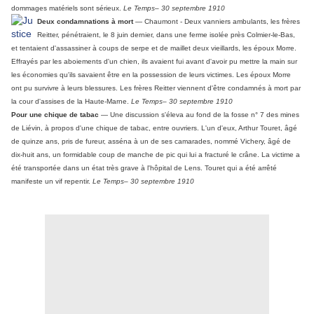
dommages matériels sont sérieux.
Le Temps– 30 septembre 1910
Deux condamnations à mort
— Chaumont - Deux vanniers ambulants, les frères
Reitter, pénétraient, le 8 juin dernier, dans une ferme isolée près Colmier-le-Bas,
et tentaient d'assassiner à coups de serpe et de maillet deux vieillards, les époux Morre.
Effrayés par les aboiements d'un chien, ils avaient fui avant d'avoir pu mettre la main sur
les économies qu'ils savaient être en la possession de leurs victimes. Les époux Morre
ont pu survivre à leurs blessures. Les frères Reitter viennent d'être condamnés à mort par
la cour d'assises de la Haute-Marne.
Le Temps– 30 septembre 1910
Pour une chique de tabac
— Une discussion s'éleva au fond de la fosse n° 7 des mines
de Liévin, à propos d'une chique de tabac, entre ouvriers. L'un d'eux, Arthur Touret, âgé
de quinze ans, pris de fureur, asséna à un de ses camarades, nommé Vichery, âgé de
dix-huit ans, un formidable coup de manche de pic qui lui a fracturé le crâne. La victime a
été transportée dans un état très grave à l'hôpital de Lens. Touret qui a été arrêté
manifeste un vif repentir.
Le Temps– 30 septembre 1910