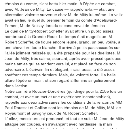
témoins du comte, s'est battu hier matin, à l'épée de combat,
avec M. Jean de Mitty. La cause — rappelons-la — était une
altercation violente survenue chez M. de Mitty lui-même. La veille
avait en lieu le duel du premier témoin du comte d'Adelsward-
Fersen, M. de Noisay, lors du second envoi de témoins.
Le duel de Mitty-Robert Scheffer avait attiré un public assez
nombreux à la Grande Roue. Le temps était magnifique. M.
Robert Scheffer, de figure encore jeune, grand, un peu voûté, a
une chevelure toute blanche. Il arrive à petits pas saccadés sur
l'allée joliment ratissée qui a été préparée pour les duellistes. M.
Jean de Mitty, très calme, souriant, après avoir pressé quelques
mains amies qui se tendent vers lui, est placé en face de son
adversaire. L écrivain fin et élégant, incisif aussi, a été assez
souffrant ces temps derniers. Mais, de volonté forte, il a belle
allure l'épée en main, et son regard s'illumine singulièrement
dans l'action.
Notre confrère Rouzier-Dorcières (qui dirige pour la 218e fois un
combat, et avec un tact et une expérience incontestables),
rappelle aux deux adversaires les conditions de la rencontre.MM.
Paul Rousset et Gallian sont les témoins de M. de Mitty, MM. de
Royaumont et Savigny ceux de M. Robert Scheffer.
L' allez, messieurs est prononcé, et tout de suite M. Jean de Mitty
attaque par coupés, en s'avançant avec hardiesse, la main