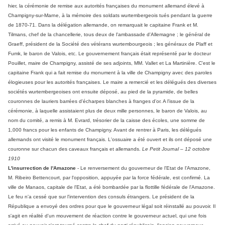
hier, la cérémonie de remise aux autorités françaises du monument allemand élevé à
Champigny-sur-Marne, à la mémoire des soldats wurtembergeois tués pendant la guerre
de 1870-71. Dans la délégation allemande, on remarquait le capitaine Frank et M.
Tilmans, chef de la chancellerie, tous deux de l'ambassade d'Allemagne ; le général de
Graeff, président de la Société des vétérans wurtembourgeois ; les généraux de Plaff et
Fumk, le baron de Valois, etc. Le gouvernement français était représenté par le docteur
Pouillet, maire de Champigny, assisté de ses adjoints, MM. Vallet et La Martinière. C'est le
capitaine Frank qui a fait remise du monument à la ville de Champigny avec des paroles
élogieuses pour les autorités françaises. Le maire a remercié et les délégués des diverses
sociétés wurtembergeoises ont ensuite déposé, au pied de la pyramide, de belles
couronnes de lauriers barrées d'écharpes blanches à franges d'or. A l'issue de la
cérémonie, à laquelle assistaient plus de deux mille personnes, le baron de Valois, au
nom du comité, a remis à M. Evrard, trésorier de la caisse des écoles, une somme de
1,000 francs pour les enfants de Champigny. Avant de rentrer à Paris, les délégués
allemands ont visité le monument français. L'ossuaire a été ouvert et ils ont déposé une
couronne sur chacun des caveaux français et allemands.
Le Petit Journal – 12 octobre
1910
L'insurrection de l'Amazone
- Le renversement du gouverneur de l'Etat de l'Amazone,
M. Ribeiro Bettencourt, par l'opposition, appuyée par la force fédérale, est confirmé. La
ville de Manaos, capitale de l'Etat, a été bombardée par la flottille fédérale de l'Amazone.
Le feu n'a cessé que sur l'intervention des consuls étrangers. Le président de la
République a envoyé des ordres pour que le gouverneur légal soit réinstallé au pouvoir. Il
s'agit en réalité d'un mouvement de réaction contre le gouverneur actuel, qui une fois