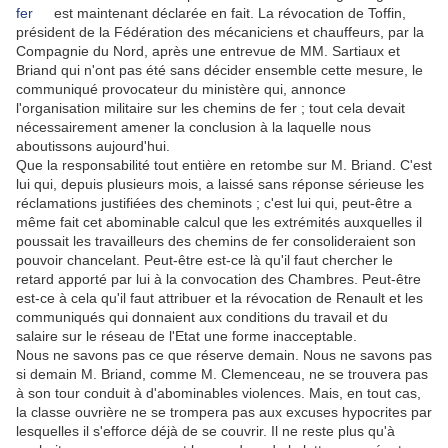
est maintenant déclarée en fait. La révocation de Toffin,
président de la Fédération des mécaniciens et chauffeurs, par la
Compagnie du Nord, après une entrevue de MM. Sartiaux et
Briand qui n'ont pas été sans décider ensemble cette mesure, le
communiqué provocateur du ministère qui, annonce
l'organisation militaire sur les chemins de fer ; tout cela devait
nécessairement amener la conclusion à la laquelle nous
aboutissons aujourd'hui.
Que la responsabilité tout entière en retombe sur M. Briand. C'est
lui qui, depuis plusieurs mois, a laissé sans réponse sérieuse les
réclamations justifiées des cheminots ; c'est lui qui, peut-être a
même fait cet abominable calcul que les extrémités auxquelles il
poussait les travailleurs des chemins de fer consolideraient son
pouvoir chancelant. Peut-être est-ce là qu'il faut chercher le
retard apporté par lui à la convocation des Chambres. Peut-être
est-ce à cela qu'il faut attribuer et la révocation de Renault et les
communiqués qui donnaient aux conditions du travail et du
salaire sur le réseau de l'Etat une forme inacceptable.
Nous ne savons pas ce que réserve demain. Nous ne savons pas
si demain M. Briand, comme M. Clemenceau, ne se trouvera pas
à son tour conduit à d'abominables violences. Mais, en tout cas,
la classe ouvrière ne se trompera pas aux excuses hypocrites par
lesquelles il s'efforce déjà de se couvrir. Il ne reste plus qu'à