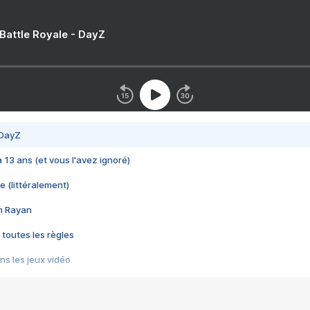
 Battle Royale - DayZ
 DayZ
 a 13 ans (et vous l'avez ignoré)
e (littéralement)
im Rayan
 toutes les règles
s les jeux vidéo
us choquant de Rockstar ? - Le scandale BULLY
e plus moche de Steam