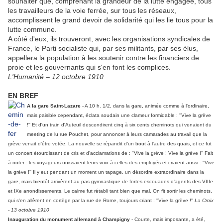
souhaiter que, comprenant la grandeur de la lutte engagée, tous
les travailleurs de la voie ferrée, sur tous les réseaux,
accomplissent le grand devoir de solidarité qui les lie tous pour la
lutte commune.
A côté d'eux, ils trouveront, avec les organisations syndicales de
France, le Parti socialiste qui, par ses militants, par ses élus,
appellera la population à les soutenir contre les financiers de
proie et les gouvernants qui s'en font les complices.
L'Humanité – 12 octobre 1910
EN BREF
A la gare Saint-Lazare
- A 10 h. 1/2, dans la gare, animée comme à l'ordinaire,
mais paisible cependant, éclata soudain une clameur formidable : ''Vive la grève
!'' Et d'un train d'Auteuil descendirent cinq à six cents cheminots qui venaient du
meeting de lu rue Pouchet, pour annoncer à leurs camarades au travail que la
grève venait d'être votée. La nouvelle se répandit d'un bout à l'autre des quais, et ce fut
un concert étourdissant de cris et d'acclamations de : ''Vive la grève ! Vive la grève !'' Fait
à noter : les voyageurs unissaient leurs voix à celles des employés et criaient aussi : ''Vive
la grève !'' Il y eut pendant un moment un tapage, un désordre extraordinaire dans la
gare, mais bientôt arrivèrent au pas gymnastique de fortes escouades d'agents des VIIIe
et IXe arrondissements. Le calme fut rétabli tant bien que mal. On fit sortir les cheminots,
qui s'en allèrent en cortège par la rue de Rome, toujours criant : ''Vive la grève !''
La Croix
- 13 octobre 1910
Inauguration du monument allemand à Champigny
- Courte, mais imposante, a été,