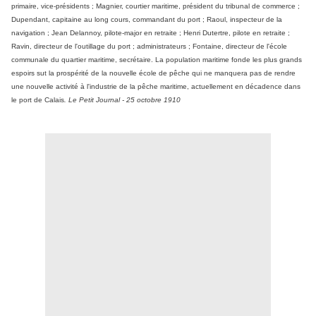
primaire, vice-présidents ; Magnier, courtier maritime, président du tribunal de commerce ;
Dupendant, capitaine au long cours, commandant du port ; Raoul, inspecteur de la
navigation ; Jean Delannoy, pilote-major en retraite ; Henri Dutertre, pilote en retraite ;
Ravin, directeur de l'outillage du port ; administrateurs ; Fontaine, directeur de l'école
communale du quartier maritime, secrétaire. La population maritime fonde les plus grands
espoirs sut la prospérité de la nouvelle école de pêche qui ne manquera pas de rendre
une nouvelle activité à l'industrie de la pêche maritime, actuellement en décadence dans
le port de Calais
. Le Petit Journal - 25 octobre 1910