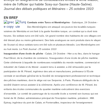
mère de l'officier qui habite Scey-sur-Saone (Haute-Saône).
Journal des débats politiques et littéraires – 25 octobre 1910
EN BREF
Combats entre Turcs et Monténégrins
- Salonique, 24 Octobre -
Des Monténégrins ont attaqué ces jours-ici les localités turques
voisines de Wenitzka et ont livré à la garde frontière turque, un combat qui a duré trois
heures. Six soldats turcs ont été tués. Un grand nombre des habitants de ces villages ont
été blessé plus ou moins grièvement. Des faits analogues se sont produits dans le vilayet
de Scutari où deux soldats turcs ont été tués et plusieurs blessés. Les Monténégrins ont
eu huit morts.
Le Petit Journal - 25 octobre 1910
Inauguration d'une école de pêche
- Calais, 24 Octobre - Hier a eu lieu, dans le hangar
Paul Dévot, de la chambre de commerce, l'inauguration d'une école de pêche maritime.
Cette cérémonie à laquelle de nombreuses notabilités du monde maritime, commercial et
industriel -de Calais et du littoral - avaient tenu à assister, a été rehaussée par la
participation de M. Pérard, ingénieur des arts et manufactures, professeur à l'Ecole
centrale et secrétaire général de la Société de renseignement professionnel et technique
des pêches maritimes, dont le siège est rue Serpente, à Paris. Plusieurs délégués de la
société étaient venus assister à la cérémonie. Après une conférence de M. Pérard, les
enfants des écoles communales du quartier maritime exécutèrent des exercices
d'ensemble. Le comité de patronage de la nouvelle école a nommé son bureau qui est
formé de M. Zimber, administrateur principal de l'Inscription maritime, président ; MM.
Epinay, ingénieur du port de Calais, et Fontenailles, inspecteur de l'enseignement