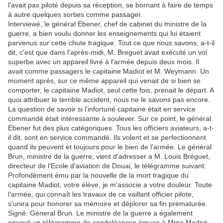
l'avait pas piloté depuis sa réception, se bornant à faire de temps
à autre quelques sorties comme passager.
Interviewé, le général Ebener, chef de cabinet du ministre de la
guerre, a bien voulu donner les enseignements qui lui étaient
parvenus sur cette chute tragique. Tout ce que nous savons, a-t-il
dit, c'est que dans l'après-midi, M. Breguet avait exécuté un vol
superbe avec un appareil livré à l'armée depuis deux mois. Il
avait comme passagers le capitaine Madiot et M. Weymann. Un
moment après, sur ce même appareil qui venait de si bien se
comporter, le capitaine Madiot, seul cette fois, prenait le départ. A
quoi attribuer le terrible accident, nous ne le savons pas encore.
La question de savoir si l'infortuné capitaine était en service
commandé était intéressante à soulever. Sur ce point, le général
Ebener fut des plus catégoriques. Tous les officiers aviateurs, a-t-
il dit, sont en service commandé. Ils volent et se perfectionnent
quand ils peuvent et toujours pour le bien de l'armée. Le général
Brun, ministre de la guerre, vient d'adresser a M. Louis Bréguet,
directeur de l'Ecole d'aviation de Douai, le télégramme suivant:
Profondément ému par la nouvelle de la mort tragique du
capitaine Madiot, votre élève, je m'associe a votre douleur. Toute
l'armée, qui connaît les travaux de ce vaillant officier pilote,
s'unira pour honorer sa mémoire et déplorer sa fin prématurée.
Signé: Géneral Brun. Le ministre de la guerre a également
envoyé un télégramme de condoléances émues à Mme Madiot,