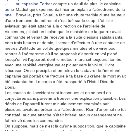
au capitaine Ferber
compte un deuil de plus: le capitaine
Madiot qui expérimentait hier un biplan à l'aérodrome de la
Brayelle, près Douai, a fait une chute terrible d'une hauteur
d'une trentaine de mètres et s'est tué sur le coup. L'officier
aviateur, qui était attaché à la direction de l'artillerie de
Vincennes, pilotait un biplan que le ministère de la guerre avait
commandé et venait de recevoir à la suite d'essais satisfaisants.
Vers trois heures et demie, il venait d'effectuer à une centaine de
mètres d'altitude un vol de quelques minutes et de virer pour
rentrer à l'aérodrome où il se proposait d'atterrir en vol plané
lorsqu'on vit l'appareil, dont le moteur marchait toujours, tomber
avec une rapidité vertigineuse et piquer vers le vol où il vint
s'écraser. On se précipita et on releva le cadavre de l'infortuné
capitaine qui portait une fracture à ta base du crâne: la mort avait
été instantanée. Le corps a été transporté à l'Hotel-Dieu de
Douai.
Les causes de l'accident sont inconnues et on se perd en
conjectures sans parvenir à trouver une explication plausible. Les
débris de l'appareil furent minutieusement examinés par
plusieurs aviateurs présents à l'aérodrome. Rien d'anormal ne fut
constaté, aucune attache n'était brisée; aucun dérangement ne
fut relevé dans les commandes.
On suppose, mais ce n'est là qu'une supposition, que le capitaine