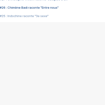
#26 : Chimène Badi raconte "Entre nous"
#25 : Indochine raconte "3e sexe"
#24 : Zaho raconte "C'est chelou"
#23 : Patrick Bruel raconte "Au café des délices"
#22 : Kyo raconte "Le chemin"
#21 : Nolwenn Leroy raconte "Cassé"
#20 : Patrick Hernandez raconte "Born to be alive"
#19 : Lorie raconte "Près de moi"
#18 : Michael Jones raconte "A nos actes manqués" (avec Jean-Jacque
#17 : Khaled raconte "Aïcha"
#16 : Corneille raconte "Parce qu'on vient de loin"
#15 : Indochine raconte "L'aventurier"