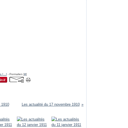
s [
…
]
- Permalien [
#
]
e 1910
Les actualité du 17 novembre 1910