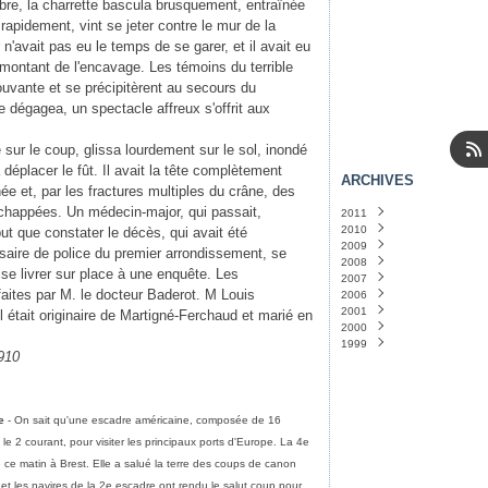
ibre, la charrette bascula brusquement, entraînée
t rapidement, vint se jeter contre le mur de la
r n'avait pas eu le temps de se garer, et il avait eu
e montant de l'encavage. Les témoins du terrible
ouvante et se précipitèrent au secours du
 dégagea, un spectacle affreux s'offrit aux
 sur le coup, glissa lourdement sur le sol, inondé
 déplacer le fût. Il avait la tête complètement
ARCHIVES
hée et, par les fractures multiples du crâne, des
 échappées. Un médecin-major, qui passait,
2011
2010
Janvier
(14)
 put que constater le décès, qui avait été
2009
Décembre
(31)
saire de police du premier arrondissement, se
2008
Novembre
Décembre
(31)
(31)
se livrer sur place à une enquête. Les
2007
Octobre
Novembre
Décembre
(31)
(30)
(24)
faites par M. le docteur Baderot. M Louis
2006
Septembre
Octobre
Novembre
Décembre
(30)
(5)
(1)
(30)
2001
Août
Septembre
Octobre
Mai
Avril
(1)
(1)
(29)
(5)
(30)
l était originaire de Martigné-Ferchaud et marié en
2000
Juillet
Août
Septembre
Mars
Septembre
(31)
(1)
(31)
(2)
(1)
1999
Juin
Juillet
Août
Janvier
Novembre
(30)
(3)
(32)
(1)
(1)
910
Mai
Juin
Juillet
Août
(32)
(30)
(1)
(5)
Avril
Mai
Juin
(31)
(31)
(1)
Mars
Avril
Mars
(32)
(32)
(2)
Février
Mars
Février
(44)
(29)
(3)
e
- On sait qu'une escadre américaine, composée de 16
Janvier
Février
Janvier
(34)
(32)
(20)
 le 2 courant, pour visiter les principaux ports d'Europe. La 4e
Janvier
(33)
ée ce matin à Brest. Elle a salué la terre des coups de canon
 et les navires de la 2e escadre ont rendu le salut coup pour