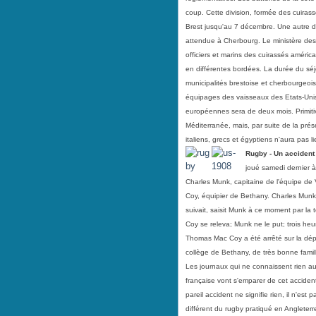
coup. Cette division, formée des cuiras
Brest jusqu'au 7 décembre. Une autre d
attendue à Cherbourg. Le ministère des 
officiers et marins des cuirassés américa
en différentes bordées. La durée du séj
municipalités brestoise et cherbourgeoi
équipages des vaisseaux des Etats-Unis
européennes sera de deux mois. Primitiv
Méditerranée, mais, par suite de la prés
italiens, grecs et égyptiens n'aura pas l
Rugby - Un accident
joué samedi dernier à
Charles Munk, capitaine de l'équipe de
Coy, équipier de Bethany. Charles Munk
suivait, saisit Munk à ce moment par la tê
Coy se releva; Munk ne le put; trois heu
Thomas Mac Coy a été arrêté sur la dépo
collège de Bethany, de très bonne famil
Les journaux qui ne connaissent rien a
française vont s'emparer de cet acciden
pareil accident ne signifie rien, il n'est 
différent du rugby pratiqué en Angleterr