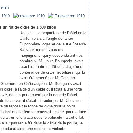
 1910
 un fût de cidre de 1.300 kilos
Rennes - Le propriétaire de l'hôtel de la
Californie sis à l'angle de la rue
Dupont-des-Loges et de la rue Joseph-
Sauveur, rendez-vous des
maquignons, qui y descendaient très
nombreux, M. Louis Bourgeais. avait
reçu hier matin un fût de cidre, d'une
contenance de onze hectolitres, qui lui
avait été amené par M. Constant
e-Guerrière, en Châteaugiron. M. Bourgeais avait
cidre, à l'aide d'un câble qu'il fixait à une forte
ve, dont la porte ouvre par la cour de l'hôtel.
 lui arriver, il s'était fait aider par M. Chevalier,
te où reposait la tonne de cidre dont le poids
endant que le fermier poussait celle-ci pour la faire
ait un cric placé sous le véhicule ; a cet effet,
allait passer le fût dans le câble de la poulie, le
se produisit alors une secousse violente.