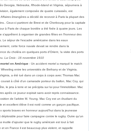
sés
Georgia
,
Nebraska
,
Rhode-lsland
et
Virginia
, séjournera à
ivision, également composée de quatre cuirassés, est
Affaires étrangères a décidé de recevoir à Paris la plupart des
ins.. Ceux-ci partiront de Brest et de Cherbourg pour la capitale
our à Paris de chaque bordée a été fixée à quatre jours. Les
se s'apprêtent à organiser de grandes fêtes en l'honneur des
. Le séjour de l'escadre américaine dans les eaux
ement, cette force navale devait se rendre dans la
ence du choléra en quelques ports d'Orient, !a visite des ports
ieu.
La Croix - 16 novembre 1910
 mortel en Amérique
- Un accident mortel a marqué le match
 Wheeling entre les universités de Bethany et de Virginia.
 Virginia, a été tué dans un corps à corps avec Thomas Mac
 courait à côté d'un camarade porteur du ballon, Mac Coy, qui
te, le jeta à terre et se précipita sur lui pour l'immobiliser. Mac
res après ce joueur expirait sans avoir repris connaissance.
sition de l'arbitre M. Young. Mac Coy est un étudiant du
le et excellent élève il est noté comme un garçon pacifique.
ux sports braves en honneur aujourd'hui dans la jeunesse
t déplorable pour faire campagne contre le rugby. Outre qu'un
pas inutile d'ajouter que le rugby américain est tout à fait
e et en France il est beaucoup plus violent, et rappelle