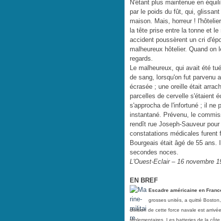
N'étant plus maintenue en équil
par le poids du fût, qui, glissan
maison. Mais, horreur ! l'hôtelie
la tête prise entre la tonne et l
accident poussèrent un cri d'ép
malheureux hôtelier. Quand on le
regards.
Le malheureux, qui avait été tué
de sang, lorsqu'on fut parvenu a
écrasée ; une oreille était arrac
parcelles de cervelle s'étaient
s'approcha de l'infortuné ; il ne
instantané. Prévenu, le commis
rendît rue Joseph-Sauveur pour 
constatations médicales furent 
Bourgeais était âgé de 55 ans. I
secondes noces.
L'Ouest-Eclair – 16 novembre 1
EN BREF
Escadre américaine en Franc
grosses unités, a quitté Boston,
division de cette force navale est arriv
réglementaires. Les batteries de la côte