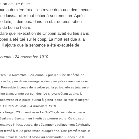
sa cellule à lire.
pour la dernière fois. L'entrevue dura une demi-heure
se laissa ailler tout entier à son émotion. Après
roduite, il demeura dans un état de prostration
a de bonne heure.
laré que l'exécution de Crippen avait eu lieu sans
ppen a été tué sur le coup. La mort est due à la
. Il ajoute que la sentence a été exécutée de
Journal - 24 novembre 1910
elles, 23 Novembre. Les journaux publient une dépêche de
e échappée d'une ménagerie s'est précipitée dans une cave
oursuivie à coups de revolver par la police, elle se jeta sur un
ionne cramponnée sur son dos. Le cheval s'étant abattu, le
darmerie et la police purent à grand' peine lui faire réintégrer
ée.
Le Petit Journal - 24 novembre 1910
oc
- Tanger, 23 novembre — Le
Du-Chayla
vient de rentrer à
sultats présentent un intérêt de premier ordre. Ce croiseur
 tentatives infructueuses, de débarquer pacifiquement à Aghadir,
ment fermé à toute pénétration européenne. Une première fois, le
mbre ; mais le pacha fit savoir au commandant Senès que le