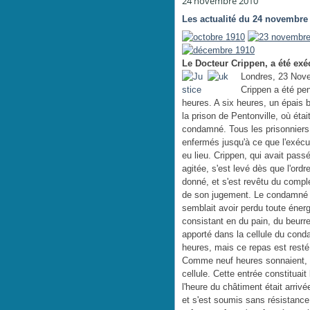
24 novembre 2010
Les actualité du 24 novembre
Le Docteur Crippen, a été exé
Londres, 23 Nove
Crippen a été pe
heures. A six heures, un épais br
la prison de Pentonville, où étai
condamné. Tous les prisonniers
enfermés jusqu'à ce que l'exécu
eu lieu. Crippen, qui avait pass
agitée, s'est levé dès que l'ordr
donné, et s'est revêtu du complet
de son jugement. Le condamné av
semblait avoir perdu toute éner
consistant en du pain, du beurre
apporté dans la cellule du con
heures, mais ce repas est resté
Comme neuf heures sonnaient, l'
cellule. Cette entrée constitua
l'heure du châtiment était arrivé
et s'est soumis sans résistance 