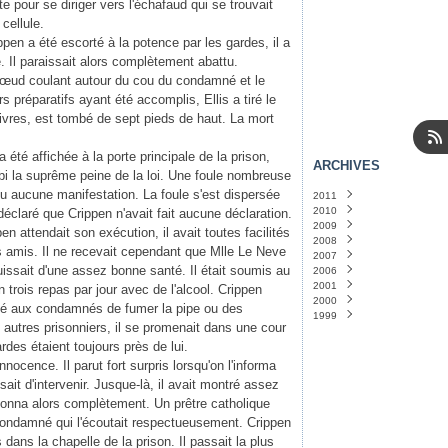
te pour se diriger vers l'échafaud qui se trouvait
cellule.
pen a été escorté à la potence par les gardes, il a
. Il paraissait alors complètement abattu.
nœud coulant autour du cou du condamné et le
rs préparatifs ayant été accomplis, Ellis a tiré le
livres, est tombé de sept pieds de haut. La mort
té affichée à la porte principale de la prison,
ARCHIVES
i la suprême peine de la loi. Une foule nombreuse
a eu aucune manifestation. La foule s'est dispersée
2011
2010
Janvier
(14)
éclaré que Crippen n'avait fait aucune déclaration.
2009
Décembre
(31)
 attendait son exécution, il avait toutes facilités
2008
Novembre
Décembre
(31)
(31)
s amis. Il ne recevait cependant que Mlle Le Neve
2007
Octobre
Novembre
Décembre
(31)
(30)
(24)
uissait d'une assez bonne santé. Il était soumis au
2006
Septembre
Octobre
Novembre
Décembre
(30)
(5)
(1)
(30)
2001
Août
Septembre
Octobre
Mai
Avril
(1)
(1)
(29)
(5)
(30)
n trois repas par jour avec de l'alcool. Crippen
2000
Juillet
Août
Septembre
Mars
Septembre
(31)
(1)
(31)
(2)
(1)
rdé aux condamnés de fumer la pipe ou des
1999
Juin
Juillet
Août
Janvier
Novembre
(30)
(3)
(32)
(1)
(1)
 autres prisonniers, il se promenait dans une cour
Mai
Juin
Juillet
Août
(32)
(30)
(1)
(5)
des étaient toujours près de lui.
Avril
Mai
Juin
(31)
(31)
(1)
Mars
Avril
Mars
(32)
(32)
(2)
innocence. Il parut fort surpris lorsqu'on l'informa
Février
Mars
Février
(44)
(29)
(3)
usait d'intervenir. Jusque-là, il avait montré assez
Janvier
Février
Janvier
(34)
(32)
(20)
donna alors complètement. Un prêtre catholique
Janvier
(33)
 condamné qui l'écoutait respectueusement. Crippen
dans la chapelle de la prison. Il passait la plus