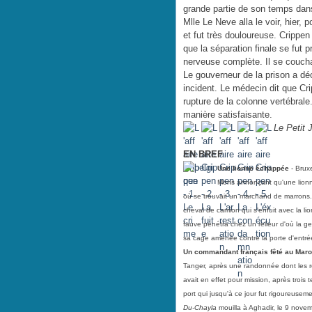
grande partie de son temps dans 
Mlle Le Neve alla le voir, hier, 
et fut très douloureuse. Crippen 
que la séparation finale se fut p
nerveuse complète. Il se couch
Le gouverneur de la prison a déc
incident. Le médecin dit que Cri
rupture de la colonne vertébrale
manière satisfaisante.
Le Petit 
EN BREF
Une lionne échappée
- Brux
Mons annonçant qu'une lionn
où se trouvait un marchand de marrons. P
cheval de camion qui s'enfuit avec la l
fauve pénétra chez un relieur d'où la gen
sa cage amenée contre la porte d'entr
Un commandant français fêté au Mar
Tanger, après une randonnée dont les ré
avait en effet pour mission, après trois
port qui jusqu'à ce jour fut rigoureuse
Du-Chayla
mouilla à Aghadir, le 9 nove