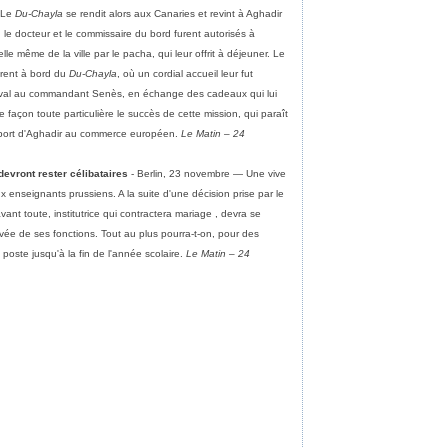
 Le
Du-Chayla
se rendit alors aux Canaries et revint à Aghadir
 le docteur et le commissaire du bord furent autorisés à
lle même de la ville par le pacha, qui leur offrit à déjeuner. Le
irent à bord du
Du-Chayla
, où un cordial accueil leur fut
heval au commandant Senès, en échange des cadeaux qui lui
ne façon toute particulière le succès de cette mission, qui paraît
du port d'Aghadir au commerce européen.
Le Matin – 24
devront rester célibataires
- Berlin, 23 novembre — Une vive
x enseignants prussiens. A la suite d'une décision prise par le
avant toute, institutrice qui contractera mariage , devra se
ée de ses fonctions. Tout au plus pourra-t-on, pour des
n poste jusqu'à la fin de l'année scolaire.
Le Matin – 24