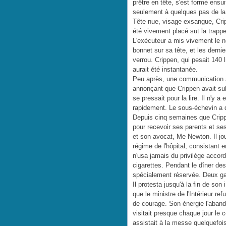
prêtre en tête, s'est formé ensui
seulement à quelques pas de la 
Tête nue, visage exsangue, Crip
été vivement placé sut la trappe
L'exécuteur a mis vivement le 
bonnet sur sa tête, et les dernie
verrou. Crippen, qui pesait 140 
aurait été instantanée.
Peu après, une communication a é
annonçant que Crippen avait sub
se pressait pour la lire. Il n'y 
rapidement. Le sous-échevin a d
Depuis cinq semaines que Crippen
pour recevoir ses parents et se
et son avocat, Me Newton. Il jo
régime de l'hôpital, consistant e
n'usa jamais du privilège acco
cigarettes. Pendant le dîner des
spécialement réservée. Deux gar
Il protesta jusqu'à la fin de son 
que le ministre de l'Intérieur ref
de courage. Son énergie l'aban
visitait presque chaque jour le
assistait à la messe quelquefois 