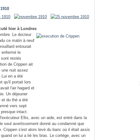
 1910
cuté hier à Londres
mbre. Le docteur
ndu ce matin à neuf
ouillard entourait
t enfermé le
 sont restés
tion de Crippen ait
é une nuit assez
e Lui en a été
 qu'il portait lors
ait l'air hagard et
gie. Un déjeuner
 et du thé a été
damné vers sept
 presque intact.
exécuteur Ellis, avec un aide, est entré dans la
it le seul avertissement donné au condamné que
e. Crippen s'est alors levé du banc où il était assis
quand on lui a lié les bras. Le cortège, avec un