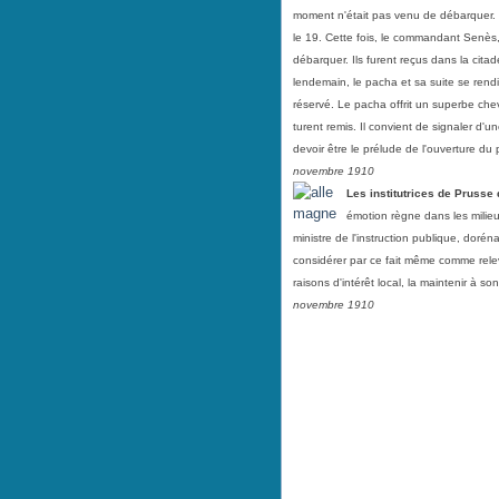
moment n'était pas venu de débarquer.
le 19. Cette fois, le commandant Senès,
débarquer. Ils furent reçus dans la citade
lendemain, le pacha et sa suite se rend
réservé. Le pacha offrit un superbe c
turent remis. Il convient de signaler d'u
devoir être le prélude de l'ouverture 
novembre 1910
Les institutrices de Prusse 
émotion règne dans les milieu
ministre de l'instruction publique, dorén
considérer par ce fait même comme relev
raisons d'intérêt local, la maintenir à so
novembre 1910