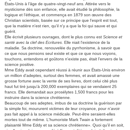
États-Unis à l'âge de quatre-vingt-neuf ans. Attirée vers le
mysticisme dès son enfance, elle avait étudié la philosophie, la
logique et l'éthique, et commença en 1879 son œuvre des
Christian scientists, basée sur ce principe que l'esprit est tout,
que la matière n'est rien, qu'il n'y a que la foi qui sauve et qui
guérit.
Elle écrivit plusieurs ouvrages, dont le plus connu est
Science et
santé avec la clef des Ecritures
. Elle niait l'existence de la
maladie. Sa doctrine, renouvelée du pyrrhonisme, à savoir que
ce que nous pensons seul existe et que ce que nous voyons,
touchons, entendons et goûtons n'existe pas, était l'envers de la
science positive.
Mme Eddy avait cependant réussi à réunir aux États-Unis environ
un million d'adeptes, surtout des femmes, et avait amassé une
grosse fortune avec la vente de ses livres, dont celui cité plus
haut fut tiré jusqu'à 200,000 exemplaires qui se vendaient 25
francs. Elle demandait aux prosélytes 1,500 francs pour les
instruire dans la science chrétienne.
Beaucoup de ses adeptes, imbus de sa doctrine la guérison par
la simple foi, moururent victimes de leur croyance, pour n'avoir
pas fait appel à la science médicale. Peut-être seraient-elles
mortes tout de même. L'humoriste Mark Twain a fortement
plaisanté Mme Eddy et sa science chrétienne». Quoi qu'il en soit,