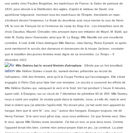
une soirée chez Pauline Borghèse, les maréchaux de France, le Salon de peinture de
1810, pour aboutir à la Distribution des aigles, d'après le tableau de David, une
apothéose fulgurante, montrant tous les maréchaux de l'Empire, étendards en main,
s'inclinant devant l'empereur. Le finale du deuxième acte nous montre la cour de Henri
Vlll, la cour de François Ier et l'entrevue du camp du Drap d'or.. Les interprètes sont de
choix Claudius, Maurel; Chevalier, très amusant dans son imitation de Mayol; M. Baldi, qui
imite M. Guitry dans l Aventurier, ainsi que M. Le Bargy. Mlle Marville est une excellente
commère. A coté d'elle il faut distinguer Mlle Marnac, miss Haney, Reine Eymard, et après
avoir mentionné le succès des danseurs et danseuses de la troupe Jackson, constater
que le bataillon des jeunes femmes reste digne de sa renommée.
Le Temps – 6
décembre 1910
Mlle Dutrieu bat le record féminin d'aéroplane
- Gênée par un fort brouillard,
Mlle Hélène Dutrieu n'avait du, samedi dernier, prétendre au record de
l'aéroplane, côté des femmes, ainsi qu'à la Coupe Femina qui l'accompagne. Elle s'était
engagée à l'Aéro Club pour faire hier une tentative. Le succès a couronné les efforts de
Mlle Hélène Dutrieu qui, vainquant le vent et le froid, tint l'air pendant 1 heure 9 minutes,
ayant volé, à Etampes, sur un circuit de 7 kilomètres de périmètre 60 kil. 800. Mlle Dutrieu
nous a narré son exploit: Je voulais partir dans la matinée, nous, a-t-elle dit, mais le vent
était si violent que j'ai attendu l'après-midi. N'y tenant plus, j'ai fait sortir mon appareil du
hangar, bien que le vent fit '' zou, zou '' autour des hangars. Essayez toujours, me dit
Henry Farman. Si le vent vous gêne trop, vous vous arrêterez. Ce que femme veut, Dieu
le veut, ajoute Mlle Dutrieu toute souriante. J'ai fait un tour, et puis deux tours. Comme
l'appareil tenait très bien, comme mon amour-propre était en jeu, j'ai continué. La piste