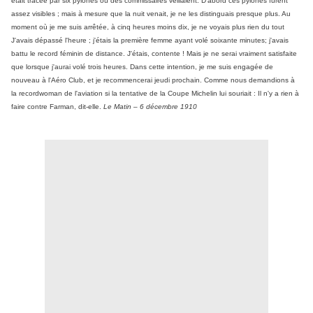
était tracée par six pylônes où des commissaires veillaient. D'abord ces pylônes furent
assez visibles ; mais à mesure que la nuit venait, je ne les distinguais presque plus. Au
moment où je me suis arrêtée, à cinq heures moins dix, je ne voyais plus rien du tout
J'avais dépassé l'heure ; j'étais la première femme ayant volé soixante minutes; j'avais
battu le record féminin de distance. J'étais, contente ! Mais je ne serai vraiment satisfaite
que lorsque j'aurai volé trois heures. Dans cette intention, je me suis engagée de
nouveau à l'Aéro Club, et je recommencerai jeudi prochain. Comme nous demandions à
la recordwoman de l'aviation si la tentative de la Coupe Michelin lui souriait : Il n'y a rien à
faire contre Farman, dit-elle.
Le Matin – 6 décembre 1910