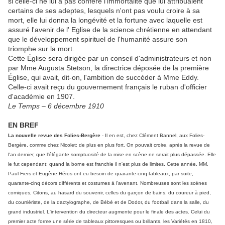
si celle-ci ne lui a pas conféré l'immortalité que lui attribuaient
certains de ses adeptes, lesquels n'ont pas voulu croire à sa
mort, elle lui donna la longévité et la fortune avec laquelle est
assuré l'avenir de l' Eglise de la science chrétienne en attendant
que le développement spirituel de l'humanité assure son
triomphe sur la mort.
Cette Église sera dirigée par un conseil d'administrateurs et non
par Mme Augusta Stetson, la directrice déposée de la première
Église, qui avait, dit-on, l'ambition de succéder à Mme Eddy.
Celle-ci avait reçu du gouvernement français le ruban d'officier
d'académie en 1907.
Le Temps – 6 décembre 1910
EN BREF
La nouvelle revue des Folies-Bergère
- Il en est, chez Clément Bannel, aux Folies-
Bergère, comme chez Nicolet: de plus en plus fort. On pouvait croire, après la revue de
l'an dernier, que l'élégante somptuosité de la mise en scène ne serait plus dépassée. Elle
le fut cependant: quand la borne est franchie il n'est plus de limites. Cette année, MM.
Paul Fiers et Eugène Héros ont eu besoin de quarante-cinq tableaux, par suite,
quarante-cinq décors différents et costumes à l'avenant. Nombreuses sont les scènes
comiques, Citons, au hasard du souvenir, celles du garçon de bains, du coureur à pied,
du courriériste, de la dactylographe, de Bébé et de Dodor, du football dans la salle, du
grand industriel. L'intervention du directeur augmente pour le finale des actes. Celui du
premier acte forme une série de tableaux pittoresques ou brillants, les Variétés en 1810,