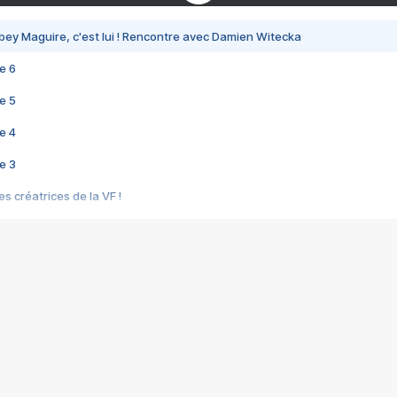
bey Maguire, c'est lui ! Rencontre avec Damien Witecka
e 6
e 5
e 4
e 3
s créatrices de la VF !
e 2
e 1
e Mektoub My Love arrive enfin ! Rencontre avec Shaïn Boumedine et Sal
i : après Toni en famille
elle réalise le bouleversant Dites lui que je l'aime
ais ! Rencontre autour de Vie privée de Rebecca Zlotowski