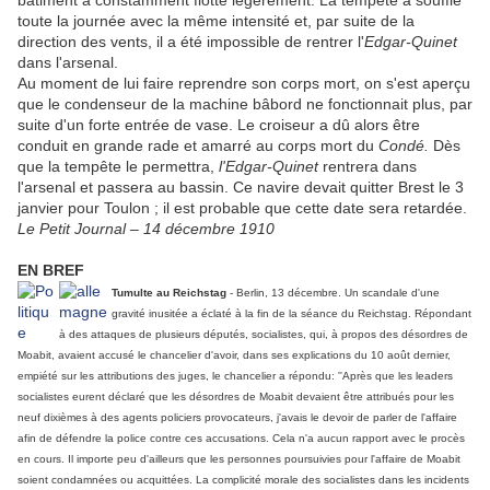
bâtiment a constamment flotté légèrement. La tempête a soufflé
toute la journée avec la même intensité et, par suite de la
direction des vents, il a été impossible de rentrer l'
Edgar-Quine
t
dans l'arsenal.
Au moment de lui faire reprendre son corps mort, on s'est aperçu
que le condenseur de la machine bâbord ne fonctionnait plus, par
suite d'un forte entrée de vase. Le croiseur a dû alors être
conduit en grande rade et amarré au corps mort du
Condé.
Dès
que la tempête le permettra,
l'Edgar-Quinet
rentrera dans
l'arsenal et passera au bassin. Ce navire devait quitter Brest le 3
janvier pour Toulon ; il est probable que cette date sera retardée.
Le Petit Journal – 14 décembre 1910
EN BREF
Tumulte au Reichstag
- Berlin, 13 décembre. Un scandale d'une
gravité inusitée a éclaté à la fin de la séance du Reichstag. Répondant
à des attaques de plusieurs députés, socialistes, qui, à propos des désordres de
Moabit, avaient accusé le chancelier d'avoir, dans ses explications du 10 août dernier,
empiété sur les attributions des juges, le chancelier a répondu: ''Après que les leaders
socialistes eurent déclaré que les désordres de Moabit devaient être attribués pour les
neuf dixièmes à des agents policiers provocateurs, j'avais le devoir de parler de l'affaire
afin de défendre la police contre ces accusations. Cela n'a aucun rapport avec le procès
en cours. Il importe peu d'ailleurs que les personnes poursuivies pour l'affaire de Moabit
soient condamnées ou acquittées. La complicité morale des socialistes dans les incidents