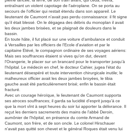
pleine lancée, la terre, de son train avant, qui céda, freina,
entraînant un violent capotage de l'aéroplane. On se porta au
secours de l'officier qui restait étendu dans son appareil. Le
lieutenant de Caumont n'avait pas perdu connaissance: il fit signe
qu'il était blessé. On le dégagea des débris du monoplan il avait
les deux jambes brisées, et se plaignait de douleurs dans le
bassin.
En toute hâte, il fut placé sur une voiture d'ambulance et conduit
à Versailles par les officiers de l'Ecole d'aviation et par le
capitaine Etévé, le compagnon ordinaire de ses voyages aériens:
Mais ses souffrances étaient si vives qu'on dut, devant
l'Orangerie, le placer sur un brancard pour le transporter jusqu'à
l'hôpital. Le médecin en chef, le docteur Cahier, jugea l'état du
lieutenant désespéré et toute intervention chirurgicale inutile; le
malheureux officier avait les deux jambes broyées, le tibia
gauche avait été particulièrement brisé; enfin le bassin était
fracturé.
Avec un courage héroïque, le lieutenant de Caumont supporta
ses atroces souffrances; il garda sa lucidité d'esprit jusqu'à ce
que la mort vînt à sept heures du soir lui apporter la délivrance. Il
reçut les derniers sacrements des mains de l'abbé Deroin,
aumônier de l'hôpital, en présence du comte Armand de
Caumont, son frère, et de son oncle. Le colonel Hirschauer
n'avait pas quitté son chevet et le général Roques était venu lui