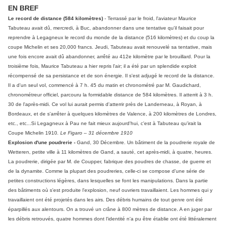
EN BREF
Le record de distance (584 kilomètres)
- Terrassé par le froid, l'aviateur Maurice
Tabuteau avait dû, mercredi, à Buc, abandonner dans une tentative qu'il faisait pour
reprendre à Legagneux le record du monde de la distance (516 kilomètres) et du coup la
coupe Michelin et ses 20,000 francs. Jeudi, Tabuteau avait renouvelé sa tentative, mais
une fois encore avait dû abandonner, arrêté au 412e kilomètre par le brouillard. Pour la
troisième fois, Maurice Tabuteau a hier repris l'air; il a été par un splendide exploit
récompensé de sa persistance et de son énergie. Il s'est adjugé le record de la distance.
Il a d'un seul vol, commencé à 7 h. 45 du matin et chronométré par M. Gaudichard,
chronométreur officiel, parcouru la formidable distance de 584 kilomètres. Il atterrit à 3 h.
30 de l'après-midi. Ce vol lui aurait permis d'atterrir près de Landerneau, à Royan, à
Bordeaux, et de s'arrêter à quelques kilomètres de Valence, à 200 kilomètres de Londres,
etc., etc...Si Legagneux à Pau ne fait mieux aujourd'hui, c'est à Tabuteau qu'irait la
Coupe Michelin 1910
. Le Figaro – 31 décembre 1910
Explosion d'une poudrerie -
Gand, 30 Décembre. Un bâtiment de la poudrerie royale de
Wetteren, petite ville à 11 kilomètres de Gand, a sauté, cet après-midi, à quatre, heures.
La poudrerie, dirigée par M. de Coupper, fabrique des poudres de chasse, de guerre et
de la dynamite. Comme la plupart des poudreries, celle-ci se compose d'une série de
petites constructions légères, dans lesquelles se font les manipulations. Dans la partie
des bâtiments où s'est produite l'explosion, neuf ouvriers travaillaient. Les hommes qui y
travaillaient ont été projetés dans les airs. Des débris humains de tout genre ont été
éparpillés aux alentours. On a trouvé un crâne à 800 mètres de distance. A en juger par
les débris retrouvés, quatre hommes dont l'identité n'a pu être établie ont été littéralement