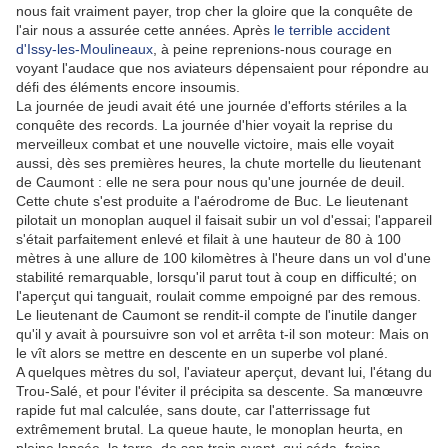
nous fait vraiment payer, trop cher la gloire que la conquête de
l'air nous a assurée cette années. Après
le terrible accident
d'Issy-les-Moulineaux
, à peine reprenions-nous courage en
voyant l'audace que nos aviateurs dépensaient pour répondre au
défi des éléments encore insoumis.
La journée de jeudi avait été une journée d'efforts stériles a la
conquête des records. La journée d'hier voyait la reprise du
merveilleux combat et une nouvelle victoire, mais elle voyait
aussi, dès ses premières heures, la chute mortelle du lieutenant
de Caumont : elle ne sera pour nous qu'une journée de deuil.
Cette chute s'est produite a l'aérodrome de Buc. Le lieutenant
pilotait un monoplan auquel il faisait subir un vol d'essai; l'appareil
s'était parfaitement enlevé et filait à une hauteur de 80 à 100
mètres à une allure de 100 kilomètres à l'heure dans un vol d'une
stabilité remarquable, lorsqu'il parut tout à coup en difficulté; on
l'aperçut qui tanguait, roulait comme empoigné par des remous.
Le lieutenant de Caumont se rendit-il compte de l'inutile danger
qu'il y avait à poursuivre son vol et arrêta t-il son moteur: Mais on
le vît alors se mettre en descente en un superbe vol plané.
A quelques mètres du sol, l'aviateur aperçut, devant lui, l'étang du
Trou-Salé, et pour l'éviter il précipita sa descente. Sa manœuvre
rapide fut mal calculée, sans doute, car l'atterrissage fut
extrêmement brutal. La queue haute, le monoplan heurta, en