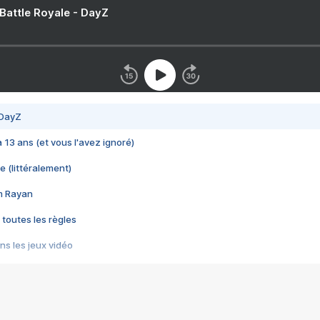
 Battle Royale - DayZ
 DayZ
 a 13 ans (et vous l'avez ignoré)
e (littéralement)
im Rayan
 toutes les règles
s les jeux vidéo
us choquant de Rockstar ? - Le scandale BULLY
e plus moche de Steam