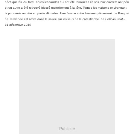
déchiquetés. Au total, après les fouilles qui ont été terminées ce soir, huit ouvriers ont péri
et un autre a été retrouvé blessé mortellement à la tête. Toutes les maisons environnant
la poudrerie ont été en partie démolies. Une femme a été blessée grièvement. Le Parquet
de Termonde est arrivé dans la soirée sur les lieux de la catastrophe.
Le Petit Journal –
31 décembre 1910
Publicité