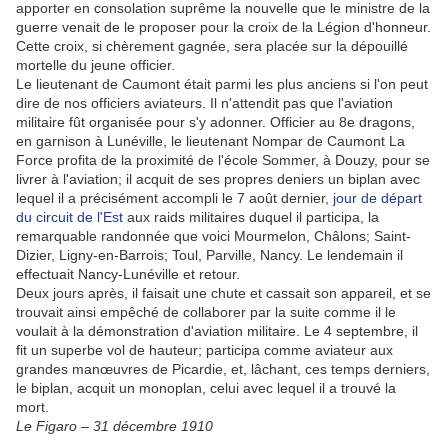
apporter en consolation suprême la nouvelle que le ministre de la
guerre venait de le proposer pour la croix de la Légion d'honneur.
Cette croix, si chèrement gagnée, sera placée sur la dépouillé
mortelle du jeune officier.
Le lieutenant de Caumont était parmi les plus anciens si l'on peut
dire de nos officiers aviateurs. Il n'attendit pas que l'aviation
militaire fût organisée pour s'y adonner. Officier au 8e dragons,
en garnison à Lunéville, le lieutenant Nompar de Caumont La
Force profita de la proximité de l'école Sommer, à Douzy, pour se
livrer à l'aviation; il acquit de ses propres deniers un biplan avec
lequel il a précisément accompli le 7 août dernier,
jour de départ
du circuit de l'Est
aux raids militaires duquel il participa, la
remarquable randonnée que voici Mourmelon, Châlons; Saint-
Dizier, Ligny-en-Barrois; Toul, Parville, Nancy. Le lendemain il
effectuait Nancy-Lunéville et retour.
Deux jours après, il faisait une chute et cassait son appareil, et se
trouvait ainsi empêché de collaborer par la suite comme il le
voulait à la démonstration d'aviation militaire. Le 4 septembre, il
fit un superbe vol de hauteur; participa comme aviateur aux
grandes manœuvres de Picardie, et, lâchant, ces temps derniers,
le biplan, acquit un monoplan, celui avec lequel il a trouvé la
mort.
Le Figaro – 31 décembre 1910