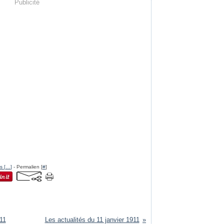
Publicité
s [
…
]
- Permalien [
#
]
911
Les actualités du 11 janvier 1911