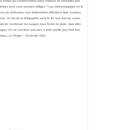
es ondes qui s'entrecroisent dans l'espace ne sont-elles pas
tinées dont nous sommes affligés ? Les météorologistes ne le
es de vérification sont évidemment difficiles à faire, puisque
ce, on fait de la télégraphie sans fil. En tout état de cause,
erait de condenser les nuages sous forme de pluie; mais elles
ges. On ne voit donc pas bien a priori quelle peut être leur
uvieux.
Le Temps
– 10 janvier 1911