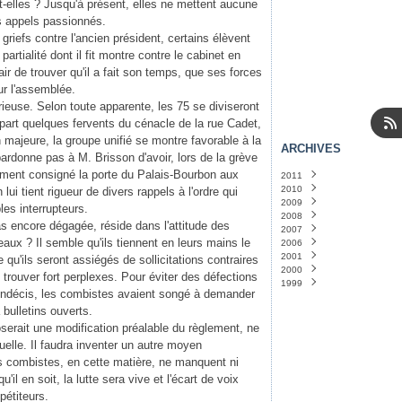
-elles ? Jusqu'à présent, elles ne mettent aucune
 appels passionnés.
riefs contre l'ancien président, certains élèvent
partialité dont il fit montre contre le cabinet en
air de trouver qu'il a fait son temps, que ses forces
ur l'assemblée.
urieuse. Selon toute apparente, les 75 se diviseront
A part quelques fervents du cénacle de la rue Cadet,
 majeure, la groupe unifié se montre favorable à la
ARCHIVES
rdonne pas à M. Brisson d'avoir, lors de la grève
ement consigné la porte du Palais-Bourbon aux
2011
2010
Janvier
(14)
ui tient rigueur de divers rappels à l'ordre qui
2009
Décembre
(31)
les interrupteurs.
2008
Novembre
Décembre
(31)
(31)
as encore dégagée, réside dans l'attitude des
2007
Octobre
Novembre
Décembre
(31)
(30)
(24)
ux ? Il semble qu'ils tiennent en leurs mains le
2006
Septembre
Octobre
Novembre
Décembre
(30)
(5)
(1)
(30)
2001
Août
Septembre
Octobre
Mai
Avril
(1)
(1)
(29)
(5)
(30)
re qu'ils seront assiégés de sollicitations contraires
2000
Juillet
Août
Septembre
Mars
Septembre
(31)
(1)
(31)
(2)
(1)
trouver fort perplexes. Pour éviter des défections
1999
Juin
Juillet
Août
Janvier
Novembre
(30)
(3)
(32)
(1)
(1)
 indécis, les combistes avaient songé à demander
Mai
Juin
Juillet
Août
(32)
(30)
(1)
(5)
à bulletins ouverts.
Avril
Mai
Juin
(31)
(31)
(1)
Mars
Avril
Mars
(32)
(32)
(2)
serait une modification préalable du règlement, ne
Février
Mars
Février
(44)
(29)
(3)
tuelle. Il faudra inventer un autre moyen
Janvier
Février
Janvier
(34)
(32)
(20)
 les combistes, en cette matière, ne manquent ni
Janvier
(33)
'il en soit, la lutte sera vive et l'écart de voix
pétiteurs.