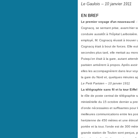
Le Gaulois – 10 janvier 1911
EN BREF
Le premier voyage d'un nouveau-né
-
Cognacq, se sentant prise, avant-hier s
conduire aussitôt à l'hôpital Lariboisièr
employé, M. Cognacq réussit à trouver un
Cognacq était à bout de forces. Elle eut
secondes plus tard, elle mettait au mo
Puisqu'on était à la gare, autant attendr
parisien arrivèrent à propos. Après avo
elles les accompagnèrent dans leur voy
la gare du Nord et, quelques minutes après
Le Petit Parisien – 10 janvier 1911
La télégraphie sans fil et la tour Eiffel
le rôle de poste central de télégraphie s
ministérielle du 15 octobre dernier a pre
d'onde nécessaires et suffisantes pour l
meilleures communications entre les post
hertzienne de 450 mètres et une étincell
portée et la tour, l'onde est de 300 mètr
grande station de Toulon sont perçus, p