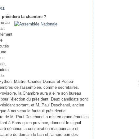
911
i présidera la chambre ?
gne au
ait
rmément
re
putés
cune
eu.
âge,
sidera
 de
Python, Maître, Charles Dumas et Poitou-
membres de l'assemblée, comme secrétaires.
provisoire, la Chambre aura à élire son bureau
rt pour l'élection du président. Deux candidats sont
résidant sortant, et M. Paul Deschanel, ancien
gue à nouveau le fauteuil présidentiel.
ure de M. Paul Deschanel a mis en grand émoi les
 tant à Paris qu'en province, donnent le signal
 parti dénonce la conspiration réactionnaire et
ataille de demain le ban et l'arrière-ban des