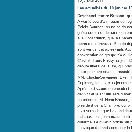
10 janvier 2011
Les actualités du 10 janvier 1
Deschanel contre Brisson, qu
A voir le peu d'animation qui rè
Palais-Bourbon, on ne se douter
guère que c'est demain, confo
à la Constitution, que la Chamb
reprend ses travaux. Peu de dé
sont venus, cet après-midi. Au
convocation de groupe n'a eu li
C'est M. Louis Passy, doyen d'
député libéral de l'Eure, qui pré
cette première séance, assisté
MM. Chaulin-Servinière, Even, 
Duplessy, les six plus jeunes 
Après le discours du président 
définitif et le scrutin sera ouve
en présence M. Henri Brisson, p
président de la Chambre, qui bri
Il va sans dire que La candidat
radicaux. Les journaux du parti,
d'alarme. Le bulletin officiel du
convoque à grands cris pour la b