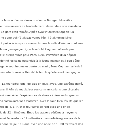
 La femme d'un modeste ouvrier du Bourget, Mme Alice
oir, des douleurs de l'enfantement, demanda à son mari de la
e. La gare était fermée. Après avoir inutilement appelé un
e porte qui n'était pas verrouillée. Il était temps Mme
 à peine le temps de s'asseoir dans la salle d'attente quelques
nde un gros garçon. Que faire ? M. Cognacq n'hésita pas.
e le premier train pour Paris. Deux infirmières d'un hôpital
ir donné les soins essentiels à la jeune maman et à son bébé,
age. A sept heures et demie du matin, Mme Cognacq arrivait à
, elle trouvait à l'hôpital le bon lit qu'elle avait bien gagné.
- La tour Eiffel joue, de plus en plus, avec, une extrême utilité,
ans fil. Afin de régulariser ses communications une circulaire
scrit une série d'expériences destinées à fixer les longueurs
es communications maritimes, avec la tour. Il en résulte que les
es de T. S. F. et la tour Eiffel se font avec une onde
e de 22 millimètres. Entre les stations côtières à moyenne
es et l'étincelle de 12 millimètres. Les radiotélégrammes de la
endant le jour, à Paris, avec une onde de 1,350 mètres et des