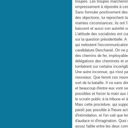
troupes. Les troupes marcheront
empressement à répondre à ces
Sans formuler positivement des g
des objections, lui reprochent la 
maintes circonstances; ils ont l'
baissent et aussi son autorité s
L'attitude des socialistes est c
sur la question présidentielle. 
qui redoutent l'excommunication
candidature Deschanel. On ne pa
des chemins de fer, impitoyabl
délégations des cheminots et on l
tombèrent sur certains incorrigib
Une autre inconnue, qui n'est p
nouveaux. Que feront ces nouvea
sort de la bataille. Il va sans di
et beaucoup d'entre eux vont se 
possibles et forcer la main aux
le scrutin public à la tribune et 
Mais cette procédure, qui suppo
paraît pas possible à l'heure ac
d'intimidation, et l'on sait que
d'audace ni d'imagination. Quoi qu
assez faible entre les deux com