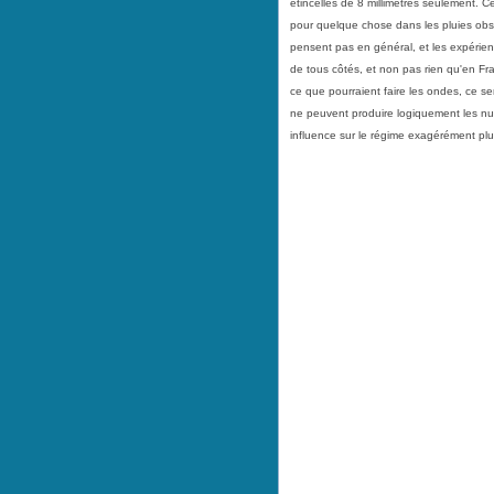
étincelles de 8 millimètres seulement. C
pour quelque chose dans les pluies obs
pensent pas en général, et les expérienc
de tous côtés, et non pas rien qu'en Fran
ce que pourraient faire les ondes, ce s
ne peuvent produire logiquement les nua
influence sur le régime exagérément pl