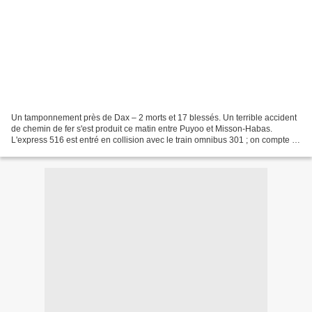
Un tamponnement près de Dax – 2 morts et 17 blessés. Un terrible accident
de chemin de fer s'est produit ce matin entre Puyoo et Misson-Habas.
L'express 516 est entré en collision avec le train omnibus 301 ; on compte 2
morts et de nombreux blessés. Voici...