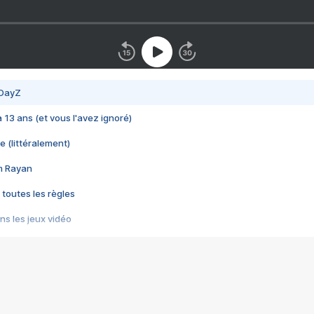
 DayZ
 a 13 ans (et vous l'avez ignoré)
e (littéralement)
im Rayan
 toutes les règles
s les jeux vidéo
us choquant de Rockstar ? - Le scandale BULLY
e plus moche de Steam
du RÊVE tourne au CAUCHEMAR