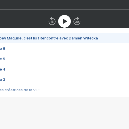
bey Maguire, c'est lui ! Rencontre avec Damien Witecka
e 6
e 5
e 4
e 3
s créatrices de la VF !
e 2
e 1
e Mektoub My Love arrive enfin ! Rencontre avec Shaïn Boumedine et Sal