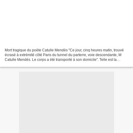
Mort tragique du poète Catulle Mendès "Ce jour, cinq heures matin, trouvé
écrasé à extrémité côté Paris du tunnel du parterre, voie descendante, M
Catulle Mendès. Le corps a été transporté à son domicile". Telle est la
dépêche, terrible dans sa concision,...