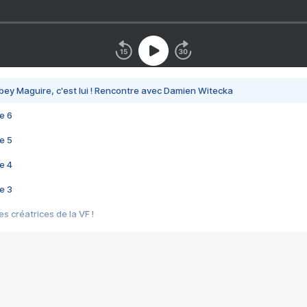
bey Maguire, c'est lui ! Rencontre avec Damien Witecka
e 6
e 5
e 4
e 3
s créatrices de la VF !
e 2
e 1
e Mektoub My Love arrive enfin ! Rencontre avec Shaïn Boumedine et Sal