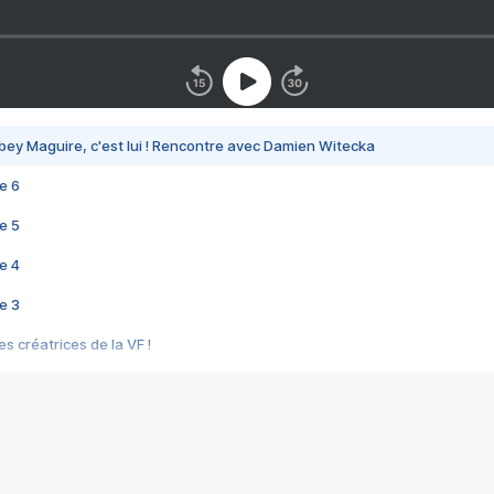
bey Maguire, c'est lui ! Rencontre avec Damien Witecka
e 6
e 5
e 4
e 3
s créatrices de la VF !
e 2
e 1
e Mektoub My Love arrive enfin ! Rencontre avec Shaïn Boumedine et Sal