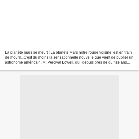
La planète mars se meurt ! La planète Mars notre rouge voisine, est en train
de mourir...C'est du moins la sensationnelle nouvelle que vient de publier un
astronome américain, M. Percival Lowell, qui, depuis près de quinze ans,
étudie Mars eu son observatoire...