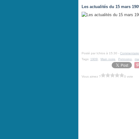
Les actualités du 15 mars 190
Posté par Ichtos à 15:30 -
Commentaire
Tags:
1909
,
Main noire
,
Petrosino
,
ma
Vous aimez ?
0 vote