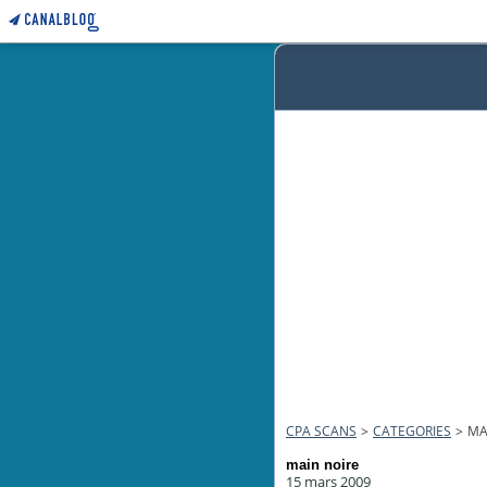
CPA SCANS
>
CATEGORIES
>
MA
main noire
15 mars 2009