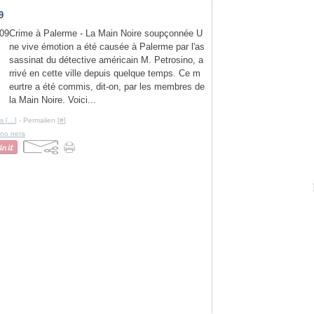
9
Crime à Palerme - La Main Noire soupçonnée U
ne vive émotion a été causée à Palerme par l'as
sassinat du détective américain M. Petrosino, a
rrivé en cette ville depuis quelque temps. Ce m
eurtre a été commis, dit-on, par les membres de
la Main Noire. Voici...
s [
…
]
- Permalien [
#
]
no nera