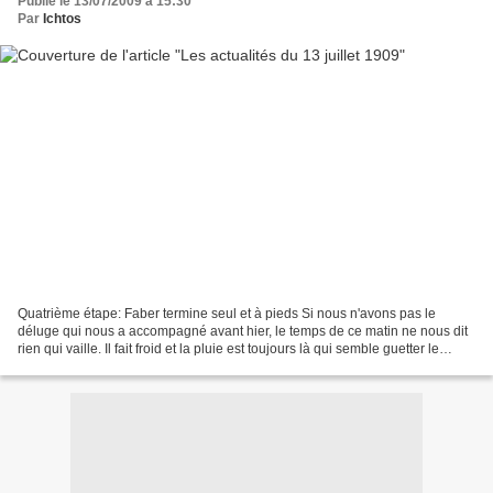
Publié le 13/07/2009 à 15:30
Par
Ichtos
Quatrième étape: Faber termine seul et à pieds Si nous n'avons pas le
déluge qui nous a accompagné avant hier, le temps de ce matin ne nous dit
rien qui vaille. Il fait froid et la pluie est toujours là qui semble guetter le
moment du départ avec l'intention...