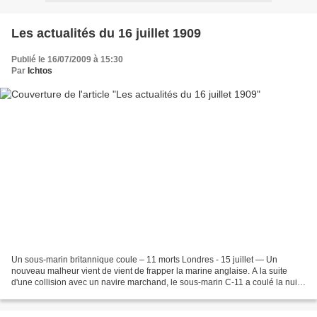
Les actualités du 16 juillet 1909
Publié le 16/07/2009 à 15:30
Par
Ichtos
Un sous-marin britannique coule – 11 morts Londres - 15 juillet — Un
nouveau malheur vient de vient de frapper la marine anglaise. A la suite
d'une collision avec un navire marchand, le sous-marin C-11 a coulé la nuit
dernière, à quelques milles au large...