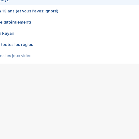
 a 13 ans (et vous l'avez ignoré)
e (littéralement)
im Rayan
 toutes les règles
s les jeux vidéo
us choquant de Rockstar ? - Le scandale BULLY
e plus moche de Steam
du RÊVE tourne au CAUCHEMAR
pendant 8 heures
it… à tort
umiliés par un jeu vidéo
ire - Final Fantasy 8