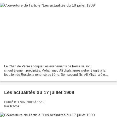
Le Chah de Perse abdique Les événements de Perse se sont
singulièrement précipités. Mohammed Ali chah, après s'ètre réfugié à la
légation de Russie, a renoncé au trône. Son second fils, Ali Mirza, a été
proclamé à sa place. Comme il est âgé de onze ans,...
Les actualités du 17 juillet 1909
Publié le 17/07/2009 à 15:30
Par
Ichtos