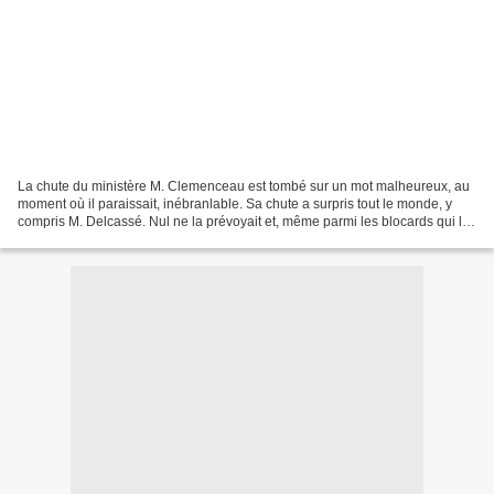
La chute du ministère M. Clemenceau est tombé sur un mot malheureux, au
moment où il paraissait, inébranlable. Sa chute a surpris tout le monde, y
compris M. Delcassé. Nul ne la prévoyait et, même parmi les blocards qui la
désiraient le plus, nul ne l'attendait...