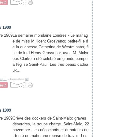
e 1909
La semaine mondaine Londres - Le mariag
e de miss Millicent Grosvenor, petite-fille d
e la duchesse Catherine de Westminster, fi
lle de lord Henry Grosvenor, avec M. Molyn
eux Clarke a été célébré en grande pompe
à l'église Saint-Paul. Les très beaux cadea
ux...
s [
…
]
- Permalien [
#
]
e 1909
Grève des dockers de Saint-Malo: graves
désordres, la troupe charge. Saint-Malo, 22
novembre. Les négociants et armateurs on
t tenté ce matin une reprise de travail. Les