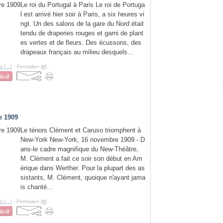
Le roi du Portugal à Paris Le roi de Portuga
l est arrivé hier soir à Paris, a six heures vi
ngt. Un des salons de la gare du Nord était
tendu de draperies rouges et garni de plant
es vertes et de fleurs. Des écussons, des
drapeaux français au milieu desquels...
s [
…
]
- Permalien [
#
]
e 1909
Le ténors Clément et Caruso triomphent à
New-York New-York, 16 novembre 1909 - D
ans-le cadre magnifique du New-Théâtre,
M. Clément a fait ce soir son début en Am
érique dans Werther. Pour la plupart des as
sistants, M. Clément, quoique n'ayant jama
is chanté...
s [
…
]
- Permalien [
#
]