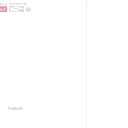
s [
…
]
- Permalien [
#
]
Publicité