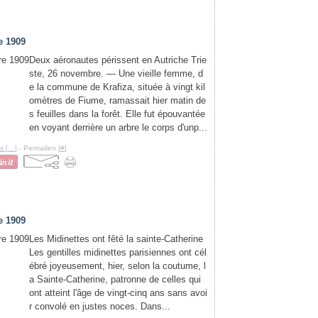
e 1909
Deux aéronautes périssent en Autriche Trie
ste, 26 novembre. — Une vieille femme, d
e la commune de Krafiza, située à vingt kil
omètres de Fiume, ramassait hier matin de
s feuilles dans la forêt. Elle fut épouvantée
en voyant derrière un arbre le corps d'unp...
s [
…
]
- Permalien [
#
]
e 1909
Les Midinettes ont fêté la sainte-Catherine
Les gentilles midinettes parisiennes ont cél
ébré joyeusement, hier, selon la coutume, l
a Sainte-Catherine, patronne de celles qui
ont atteint l'âge de vingt-cinq ans sans avoi
r convolé en justes noces. Dans...