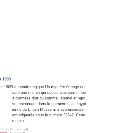
e 1909
La momie tragique Un mystère étrange ent
oure une momie qui depuis plusieurs millier
s d'années dort du sommeil éternel et repo
se maintenant dans la première salle égypt
ienne du British Muséum, irrévérencieusem
ent étiquetée sous le numéro 22542. Cette
momie,...
s [
…
]
- Permalien [
#
]