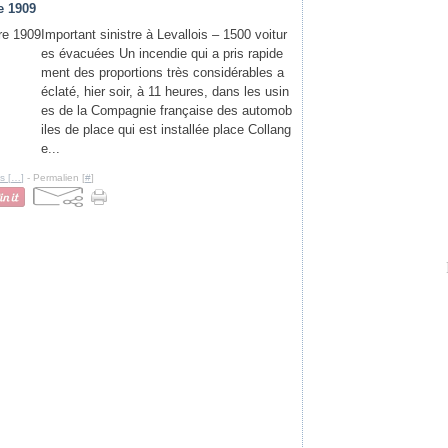
e 1909
Important sinistre à Levallois – 1500 voitur
es évacuées Un incendie qui a pris rapide
ment des proportions très considérables a
éclaté, hier soir, à 11 heures, dans les usin
es de la Compagnie française des automob
iles de place qui est installée place Collang
e...
s [
…
]
- Permalien [
#
]