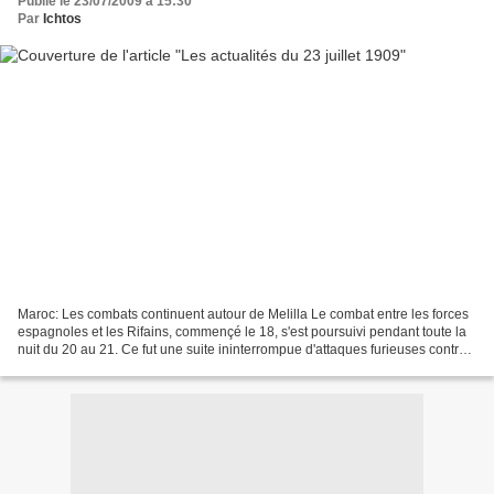
Publié le 23/07/2009 à 15:30
Par
Ichtos
Maroc: Les combats continuent autour de Melilla Le combat entre les forces
espagnoles et les Rifains, commençé le 18, s'est poursuivi pendant toute la
nuit du 20 au 21. Ce fut une suite ininterrompue d'attaques furieuses contre
les positions que le général...