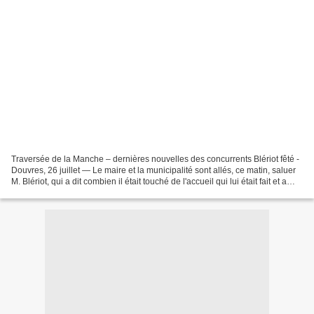
Traversée de la Manche – dernières nouvelles des concurrents Blériot fêté -
Douvres, 26 juillet — Le maire et la municipalité sont allés, ce matin, saluer
M. Blériot, qui a dit combien il était touché de l'accueil qui lui était fait et a
remercié chaleureusememt....