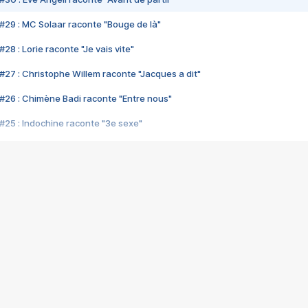
#29 : MC Solaar raconte "Bouge de là"
28 : Lorie raconte "Je vais vite"
#27 : Christophe Willem raconte "Jacques a dit"
#26 : Chimène Badi raconte "Entre nous"
#25 : Indochine raconte "3e sexe"
#24 : Zaho raconte "C'est chelou"
#23 : Patrick Bruel raconte "Au café des délices"
#22 : Kyo raconte "Le chemin"
#21 : Nolwenn Leroy raconte "Cassé"
#20 : Patrick Hernandez raconte "Born to be alive"
#19 : Lorie raconte "Près de moi"
#18 : Michael Jones raconte "A nos actes manqués" (avec Jean-Jacque