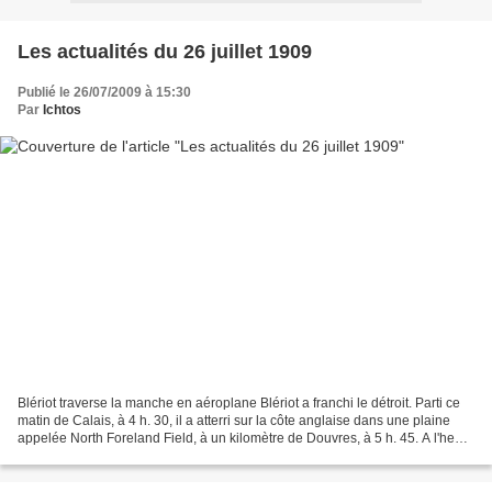
Les actualités du 26 juillet 1909
Publié le 26/07/2009 à 15:30
Par
Ichtos
Blériot traverse la manche en aéroplane Blériot a franchi le détroit. Parti ce
matin de Calais, à 4 h. 30, il a atterri sur la côte anglaise dans une plaine
appelée North Foreland Field, à un kilomètre de Douvres, à 5 h. 45. A l'heure
même où le Journal...