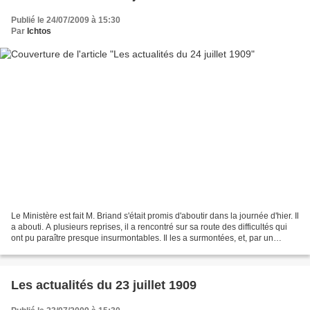
Publié le 24/07/2009 à 15:30
Par
Ichtos
Le Ministère est fait M. Briand s'était promis d'aboutir dans la journée d'hier. Il
a abouti. A plusieurs reprises, il a rencontré sur sa route des difficultés qui
ont pu paraître presque insurmontables. Il les a surmontées, et, par un
prodige de rapidité,...
Les actualités du 23 juillet 1909