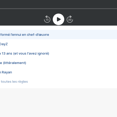
nsformé l’ennui en chef-d’œuvre
 DayZ
 a 13 ans (et vous l'avez ignoré)
e (littéralement)
im Rayan
 toutes les règles
s les jeux vidéo
us choquant de Rockstar ? - Le scandale BULLY
e plus moche de Steam