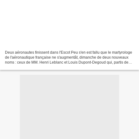
Deux aéronautes finissent dans l'Escot Peu s'en est fallu que le martyrologe
de l'aéronautique française ne s'augmentât, dimanche de deux nouveaux
noms : ceux de MM. Henri Leblanc et Louis Dupont-Degoud qui, partis de
Rueil à 6 heures et demie du matin...