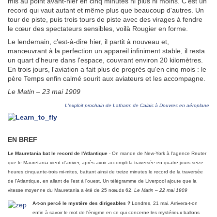
mis au point avant-hier en cinq minutes ni plus ni moins. C'est un
record qui vaut autant et même plus que beaucoup d'autres. Un
tour de piste, puis trois tours de piste avec des virages à fendre
le cœur des spectateurs sensibles, voilà Rougier en forme.
Le lendemain, c'est-à-dire hier, il partit à nouveau et,
manœuvrant à la perfection un appareil infiniment stable, il resta
un quart d'heure dans l'espace, couvrant environ 20 kilomètres.
En trois jours, l'aviation a fait plus de progrès qu'en cinq mois : le
père Temps enfin calmé sourit aux aviateurs et les accompagne.
Le Matin – 23 mai 1909
L'exploit prochain de Latham: de Calais à Douvres en aéroplane
EN BREF
Le Mauretania bat le record de l'Atlantique
- On mande de New-York à l'agence Reuter
que le Mauretania vient d'arriver, après avoir accompli la traversée en quatre jours seize
heures cinquante-trois mi-mites, battant ainsi de treize minutes le record de la traversée
de l'Atlantique, en allant de l'est à l'ouest. Un télégramme de Liverpool ajoute que la
vitesse moyenne du Mauretania a été de 25 nœuds 62.
Le Matin – 22 mai 1909
A-t-on percé le mystère des dirigeables ?
Londres, 21 mai. Arrivera-t-on
enfin à savoir le mot de l'énigme en ce qui concerne les mystérieux ballons