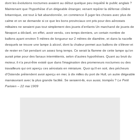
dont les évolutions nocturnes avaient au début quelque peu inquiété le public anglais ?
Maintenant que l'hypothèse d'un dirigeable étranger, venant repérer la défense côtière
britannique, est tout à fait abandonnée, on commence À juger les choses avec plus de
calme et on se demande si ce que les bons provinciaux ont pris pour des aérostats
militaires ne seraient pas tout simplement des jouets d'enfants Un marchand de jouets de
Newport a déclaré, en effet, avoir vendu, ces temps derniers, un certain nombre de
ballons ayant environ 5 mètres de longueur sur 2 mètres de diamètre, et dans la nacelle
desquels se trouve une lampe à alcool, dont la chaleur permet aux ballons de s'élever et
de rester en l'air pendant un assez long temps. Ce serait la flamme de cette lampe qu'on
aurait prise pour des fanaux intermittents, selon d'autres hypothèses. Quant au bruit du
moteur, il n'a peut-être existé que dans l'imagination des promeneurs nocturnes ou des
travailleurs qui ont aperçu ces aérostats en miniature. Quoi qu'il en soit, des pécheurs
d'Ostende prétendent avoir aperçu en mer, à dix milles du port de Hull, un autre dirigeable
manœuvrant avec la plus grande facilité. Se seraient-ils, eux aussi, trompés ?
Le Petit
Parisien – 22 mai 1909