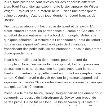
jours, trois pilotes se sont révélés sur des appareils différents.
L'un, Paul Tissandier qui expérimente le vieil appareil de Wilbur
Wright — rajeuni par un moteur neuf — dans une atmosphère
calme et sereine, s'attribua jeudi dernier le record français de
l'heure.
Hier, deux aviateurs ont fait preuve de talent et de savoir. L'un
d'eux, Hubert Latham, en permanence au camp de Chalons, eut,
au début de son entraînement à bord du monoplan Antoinette
quelques déboires. La victoire était cependant au bout de l'effort :
nous avions signalé qu'il avait volé près de 13 minutes,
franchissant des petits bois, se maintenant au-dessus des arbres
d'une grande route.
Il partit hier malin pour la demi-heure, pour le record du
monoplan. Doué d'un merveilleux sang-froid, Latham passa au-
dessus des bois, au-dessus des hangars, traversant la route,
filant sur un autre champ, effectuant en un mot un steeple-chase
aérien. C'était merveille de voir évoluer le gracieux appareil qui
séjourna 37 minutes 36 secondes dans les airs à une hauteur qui
atteignit parfois 40 mètres.
Presque à la même heure, Henry Rougier partait également pour
conquérir, au-dessus de l'aérodrome de Juvisy, son brevet de
parfait pilote. Ce ne fut pas long. Le biplan Voisin qu'il pilote fut