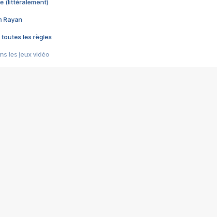
e (littéralement)
im Rayan
 toutes les règles
s les jeux vidéo
us choquant de Rockstar ? - Le scandale BULLY
e plus moche de Steam
du RÊVE tourne au CAUCHEMAR
pendant 8 heures
it… à tort
umiliés par un jeu vidéo
ire - Final Fantasy 8
ti un empire - Age of Empires
story DOFUS