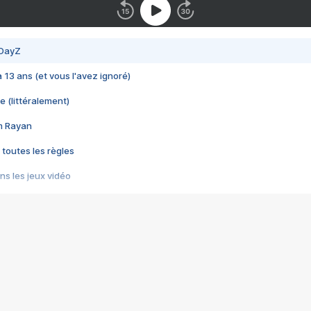
 DayZ
 a 13 ans (et vous l'avez ignoré)
e (littéralement)
im Rayan
 toutes les règles
s les jeux vidéo
us choquant de Rockstar ? - Le scandale BULLY
e plus moche de Steam
du RÊVE tourne au CAUCHEMAR
pendant 8 heures
it… à tort