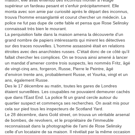
maison, elle avait entendu des inconnus monter à l'étage
supérieur un fardeau pesant et s'enfuir précipitamment. Elle
monta avec son amie par curiosité après le départ des inconnus,
trouva l'homme ensanglanté et courut chercher un médecin. La
police ne fut pas dupe de cette fable et pensa que Rose Selinsky
connaissait très bien le mourant.
La perquisition faite dans la maison amena la découverte d'un
grand nombre de papiers intéressants qui mirent les détectives
sur des traces nouvelles. L'homme assassiné était en relations
étroites avec des anarchistes russes. C'était donc de ce côté qu'il
fallait chercher les complices. On se trouva ainsi amené à lancer
un mandat d'amener contre trois suspects, les nommés Fritz, âgé
de vingt-cinq ans, forgeron, Russe, Pierre le Peintre, âgé
d'environ trente ans, probablement Russe, et Yourka, vingt et un
ans, également Russe.
Des le 17 décembre au matin, toutes les gares de Londres
étaient surveillées. Les coupables ne pouvaient demeurer cachés
que dans l'East End. La police fit un grand cercle autour du
quartier suspect et commença ses recherches. On avait mis pour
cela sur pied tous les inspecteurs de Scotland Yard.
Le 28 décembre, dans Gold street, on trouva un véritable arsenal
de bombes, de revolvers, et le propriétaire de l'immeuble
reconnaissait dans la photographie de l'ami de Rose Selinsky
celle d'un locataire de sa maison. Il révélait par la même occasion