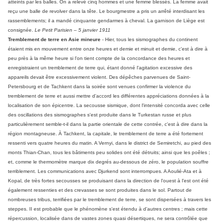
atteints par les balles. On a relevé cinq hommes et une femme blessés. La femme avait
reçu une balle de revolver dans la tête. Le bourgmestre a pris un arrêté interdisant les
rassemblements; il a mandé cinquante gendarmes à cheval. La garnison de Liège est
consignée.
Le Petit Parisien – 5 janvier 1911
Tremblement de terre en Asie mineure
- Hier, tous les sismographes du continent
étaient mis en mouvement entre onze heures et demie et minuit et demie, c'est à dire à
peu près à la même heure si l'on tient compte de la concordance des heures et
enregistraient un tremblement de terre qui, étant donné l'agitation excessive des
appareils devait être excessivement violent. Des dépêches parvenues de Saint-
Petersbourg et de Tachkent dans la soirée sont venues confirmer la violence du
tremblement de terre et aussi mettre d'accord les différentes appréciations données à la
localisation de son épicentre. La secousse sismique, dont l'intensité concorda avec celle
des oscillations des sismographes s'est produite dans le Turkestan russe et plus
particulièrement semble-t-il dans la partie orientale de cette contrée, c'est à dire dans la
région montagneuse. À Tachkent, la capitale, le tremblement de terre a été fortement
ressenti vers quatre heures du matin. A Vernyi, dans le district de Semiretchi, au pied des
monts Thian-Chan, tous les bâtiments peu solides ont été détruits; ainsi que les poêles ;
et, comme le thermomètre marque dix degrés au-dessous de zéro, le population souffre
terriblement. Les communications avec Djurkend sont interrompues. A Aoulié-Ata et à
Kopal, de très fortes secousses se produisant dans la direction de l'ouest à l'est ont été
également ressenties et des crevasses se sont produites dans le sol. Partout de
nombreuses tribus, terrifiées par le tremblement de terre, se sont dispersées à travers les
steppes. II est probable que le phénomène s'est étendu à d'autres centres ; mais cette
répercussion, localisée dans de vastes zones quasi désertiques, ne sera contrôlée que