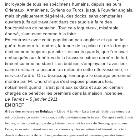
incroyable de tous les spécimens humains, depuis les purs
Orientaux, Arméniens, Syriens ou Turcs, jusqu'à l'ouvrier anglais,
mais physiquement dégénéré, des docks, sans compter les
ouvriers juifs qui travaillent dans ces taudis à faire des
boutonnières de pantalon. Tout cela loqueteux, misérable,
énervé, s'amusant comme à la foire.
En contraste avec cette population peu anglaise et qui ne fait
guère honneur à Londres, la tenue de la police et de la troupe
était comme toujours parfaite. Les scots guards, que l'on avait
embusqués aux fenêtres de la brasserie située derrière le fort,
tiraient comme au stand. Les bobbies s'employaient avec leur
calme ordinaire à assurer, au milieu de cette effervescence, le
service d'ordre. On a beaucoup remarqué le courage personnel
montré par M. Churchill qui s'est exposé plusieurs fois,
notamment quand il s'est joint aux soldats et aux policemen
chargés de pénétrer les premiers dans la maison incendiée.
Le Temps – 5 janvier 1911
EN BREF
Grève des mineurs en Belgique
– Liège, 4 janvier - La grève générale des mineurs a
été proclamée ce matin. Il y a douze mille grévistes dans le bassin. Cet après midi, à trois
heures, un important groupe de grévistes parcourait les rues de Seraing, quand, rue
Ferrer, ils se retournèrent vers les gendarmes qui les escortaient et tirèrent dans leur
direction des coups de feu. Les gendarmes ripostèrent et plusieurs grévistes furent