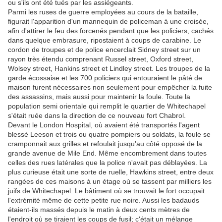
ou s'ils ont été tués par les assiégeants.
Parmi les ruses de guerre employées au cours de la bataille,
figurait l'apparition d'un mannequin de policeman à une croisée,
afin d'attirer le feu des forcenés pendant que les policiers, cachés
dans quelque embrasure, ripostaient à coups de carabine. Le
cordon de troupes et de police encerclait Sidney street sur un
rayon très étendu comprenant Russel street, Oxford street,
Wolsey street, Hankins street et Lindley street. Les troupes de la
garde écossaise et les 700 policiers qui entouraient le pâté de
maison furent nécessaires non seulement pour empêcher la fuite
des assassins, mais aussi pour maintenir la foule. Toute la
population semi orientale qui remplit le quartier de Whitechapel
s'était ruée dans la direction de ce nouveau fort Chabrol.
Devant le London Hospital, où avaient été transportés l'agent
blessé Leeson et trois ou quatre pompiers ou soldats, la foule se
cramponnait aux grilles et refoulait jusqu'au côté opposé de la
grande avenue de Mile End. Même encombrement dans toutes
celles des rues latérales que la police n'avait pas déblayées. La
plus curieuse était une sorte de ruelle, Hawkins street, entre deux
rangées de ces maisons à un étage où se tassent par milliers les
juifs de Whitechapel. Le bâtiment où se trouvait le fort occupait
l'extrémité même de cette petite rue noire. Aussi les badauds
étaient-ils massés depuis le matin à deux cents mètres de
l'endroit où se tiraient les coups de fusil; c'était un mélange