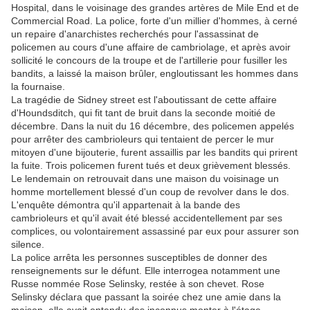
Hospital, dans le voisinage des grandes artères de Mile End et de
Commercial Road. La police, forte d'un millier d'hommes, à cerné
un repaire d'anarchistes recherchés pour l'assassinat de
policemen au cours d'une affaire de cambriolage, et après avoir
sollicité le concours de la troupe et de l'artillerie pour fusiller les
bandits, a laissé la maison brûler, engloutissant les hommes dans
la fournaise.
La tragédie de Sidney street est l'aboutissant de cette affaire
d'Houndsditch, qui fit tant de bruit dans la seconde moitié de
décembre. Dans la nuit du 16 décembre, des policemen appelés
pour arrêter des cambrioleurs qui tentaient de percer le mur
mitoyen d'une bijouterie, furent assaillis par les bandits qui prirent
la fuite. Trois policemen furent tués et deux grièvement blessés.
Le lendemain on retrouvait dans une maison du voisinage un
homme mortellement blessé d'un coup de revolver dans le dos.
L'enquête démontra qu'il appartenait à la bande des
cambrioleurs et qu'il avait été blessé accidentellement par ses
complices, ou volontairement assassiné par eux pour assurer son
silence.
La police arrêta les personnes susceptibles de donner des
renseignements sur le défunt. Elle interrogea notamment une
Russe nommée Rose Selinsky, restée à son chevet. Rose
Selinsky déclara que passant la soirée chez une amie dans la