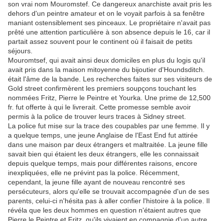
son vrai nom Mouromstef. Ce dangereux anarchiste avait pris les
dehors d'un peintre amateur et on le voyait parfois à sa fenêtre
maniant ostensiblement ses pinceaux. Le propriétaire n'avait pas
prêté une attention particulière à son absence depuis le 16, car il
partait assez souvent pour le continent où il faisait de petits
séjours.
Mouromtsef, qui avait ainsi deux domiciles en plus du logis qu'il
avait pris dans la maison mitoyenne du bijoutier d'Houndsditch.
était l'âme de la bande. Les recherches faites sur ses visiteurs de
Gold street confirmèrent les premiers soupçons touchant les
nommées Fritz, Pierre le Peintre et Yourka. Une prime de 12,500
fr. fut offerte à qui le livrerait. Cette promesse semble avoir
permis à la police de trouver leurs traces à Sidney street.
La police fut mise sur la trace des coupables par une femme. Il y
a quelque temps, une jeune Anglaise de l'East End fut attirée
dans une maison par deux étrangers et maltraitée. La jeune fille
savait bien qui étaient les deux étrangers, elle les connaissait
depuis quelque temps, mais pour différentes raisons, encore
inexpliquées, elle ne prévint pas la police. Récemment,
cependant, la jeune fille ayant de nouveau rencontré ses
persécuteurs, alors qu'elle se trouvait accompagnée d'un de ses
parents, celui-ci n'hésita pas à aller confier l'histoire à la police. Il
révéla que les deux hommes en question n'étaient autres que
Pierre le Peintre et Fritz, qu'ils vivaient en compagnie d'un autre