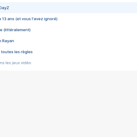
 DayZ
 a 13 ans (et vous l'avez ignoré)
e (littéralement)
im Rayan
 toutes les règles
s les jeux vidéo
us choquant de Rockstar ? - Le scandale BULLY
e plus moche de Steam
du RÊVE tourne au CAUCHEMAR
pendant 8 heures
it… à tort
umiliés par un jeu vidéo