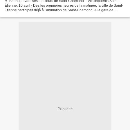
M. Briand devant ses électeurs de Saint-Chamond – Vifs incidents Saint-
Étienne, 10 avril - Dès les premières heures de la matinée, la ville de Saint-
Étienne participait déjà à l'animation de Saint-Chamond. A la gare de
Chateauneuf, on voyait partir une...
Publicité