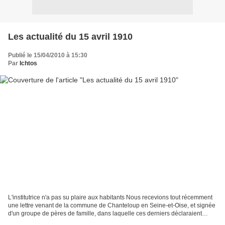
Les actualité du 15 avril 1910
Publié le 15/04/2010 à 15:30
Par
Ichtos
L'institutrice n'a pas su plaire aux habitants Nous recevions tout récemment
une lettre venant de la commune de Chanteloup en Seine-et-Oise, et signée
d'un groupe de pères de famille, dans laquelle ces derniers déclaraient
partir en guerre contre l'institutrice,...