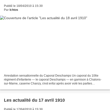
Publié le 18/04/2010 à 15:30
Par
Ichtos
Arrestation sensationnelle du Caporal Deschamps Un caporal du 106e
régiment d'infanterie — le caporal Deschamps — en garnison à Chalons-
sur-Marne, caserne Chanzy, s'est enfui après avoir volé les parties
essentielles d'une mitrailleuse ! Cette très grave...
Les actualité du 17 avril 1910
Publié le 17/04/2010 à 15:30