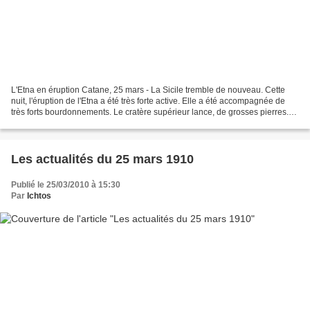
L'Etna en éruption Catane, 25 mars - La Sicile tremble de nouveau. Cette
nuit, l'éruption de l'Etna a été très forte active. Elle a été accompagnée de
très forts bourdonnements. Le cratère supérieur lance, de grosses pierres.
La lave continue à avancer...
Les actualités du 25 mars 1910
Publié le 25/03/2010 à 15:30
Par
Ichtos