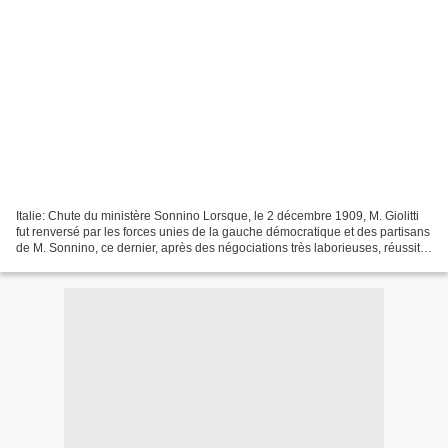
Italie: Chute du ministère Sonnino Lorsque, le 2 décembre 1909, M. Giolitti
fut renversé par les forces unies de la gauche démocratique et des partisans
de M. Sonnino, ce dernier, après des négociations très laborieuses, réussit à
former un Cabinet qui...