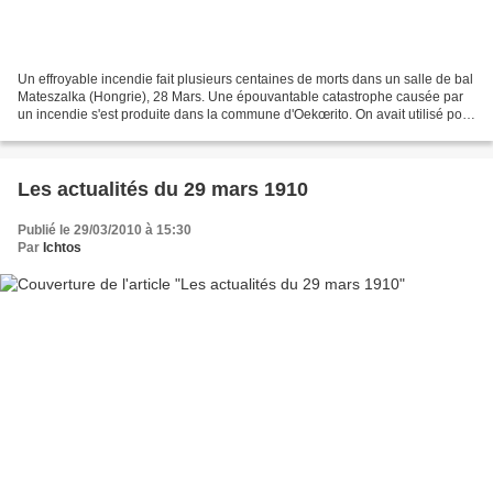
Un effroyable incendie fait plusieurs centaines de morts dans un salle de bal
Mateszalka (Hongrie), 28 Mars. Une épouvantable catastrophe causée par
un incendie s'est produite dans la commune d'Oekœrito. On avait utilisé pour
en faire une salle de bal...
Les actualités du 29 mars 1910
Publié le 29/03/2010 à 15:30
Par
Ichtos