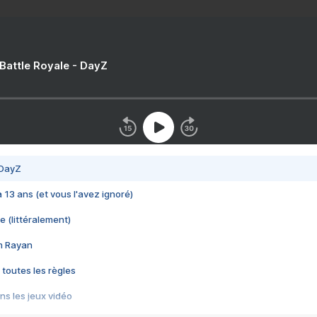
 Battle Royale - DayZ
 DayZ
 a 13 ans (et vous l'avez ignoré)
e (littéralement)
im Rayan
 toutes les règles
s les jeux vidéo