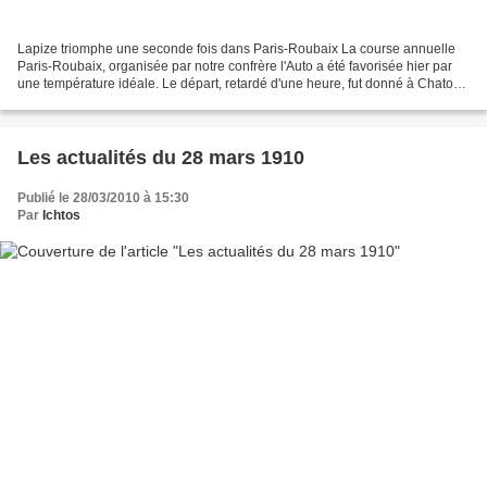
Lapize triomphe une seconde fois dans Paris-Roubaix La course annuelle
Paris-Roubaix, organisée par notre confrère l'Auto a été favorisée hier par
une température idéale. Le départ, retardé d'une heure, fut donné à Chatou
à 7 heures 5 minutes du matin...
Les actualités du 28 mars 1910
Publié le 28/03/2010 à 15:30
Par
Ichtos