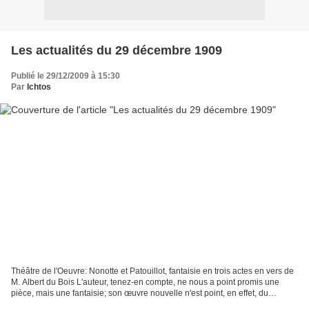
Les actualités du 29 décembre 1909
Publié le 29/12/2009 à 15:30
Par
Ichtos
Théâtre de l'Oeuvre: Nonotte et Patouillot, fantaisie en trois actes en vers de
M. Albert du Bois L'auteur, tenez-en compte, ne nous a point promis une
pièce, mais une fantaisie; son œuvre nouvelle n'est point, en effet, du
théâtre, mais elle est fort...