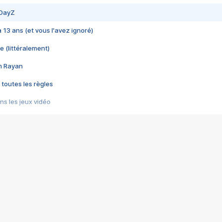
 DayZ
 a 13 ans (et vous l'avez ignoré)
e (littéralement)
im Rayan
 toutes les règles
s les jeux vidéo
us choquant de Rockstar ? - Le scandale BULLY
e plus moche de Steam
du RÊVE tourne au CAUCHEMAR
pendant 8 heures
it… à tort
umiliés par un jeu vidéo