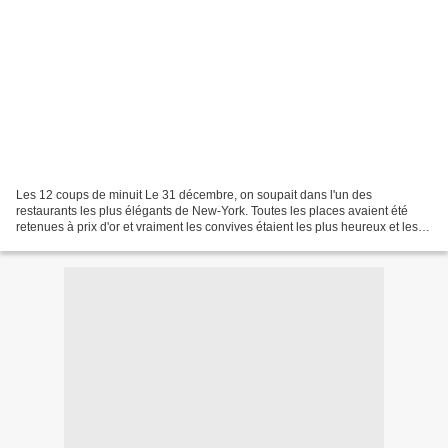
Les 12 coups de minuit Le 31 décembre, on soupait dans l'un des
restaurants les plus élégants de New-York. Toutes les places avaient été
retenues à prix d'or et vraiment les convives étaient les plus heureux et les
plus joyeux du monde. Ils faisaient...