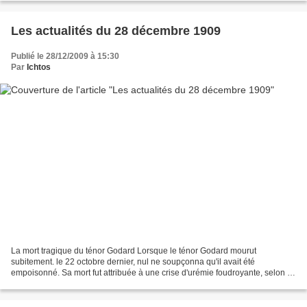
Les actualités du 28 décembre 1909
Publié le 28/12/2009 à 15:30
Par
Ichtos
La mort tragique du ténor Godard Lorsque le ténor Godard mourut
subitement. le 22 octobre dernier, nul ne soupçonna qu'il avait été
empoisonné. Sa mort fut attribuée à une crise d'urémie foudroyante, selon le
diagnostic du médecin qui l'avait soigné....