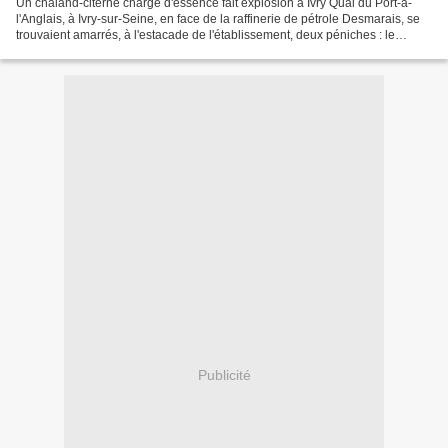
Un chaland-citerne chargé d'essence fait explosion à Ivry Quai du Port-à-
l'Anglais, à Ivry-sur-Seine, en face de la raffinerie de pétrole Desmarais, se
trouvaient amarrés, à l'estacade de l'établissement, deux péniches : le
chaland-citerne Petit-Roger...
Publicité