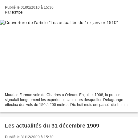
Publié le 01/01/2010 à 15:30
Par
Ichtos
Maurice Farman vole de Chartres à Orléans En juillet 1908, la presse
signalait longuement les expériences au cours desquelles Delagrange
effectua des vols de 150 à 200 mètres. Dix-huit mois ont passé, dix-huit mois
seulement, et les progrès sont tels:...
Les actualités du 31 décembre 1909
Publié le 31/12/2009 à 15:30