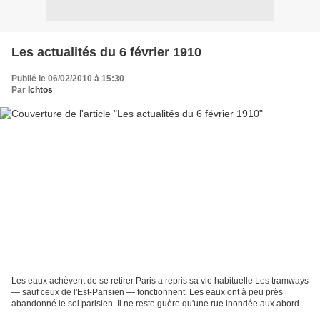
Les actualités du 6 février 1910
Publié le 06/02/2010 à 15:30
Par
Ichtos
Les eaux achèvent de se retirer Paris a repris sa vie habituelle Les tramways
— sauf ceux de l'Est-Parisien — fonctionnent. Les eaux ont à peu près
abandonné le sol parisien. Il ne reste guère qu'une rue inondée aux abords
de la gare de Lyon, la rue Villiot,...