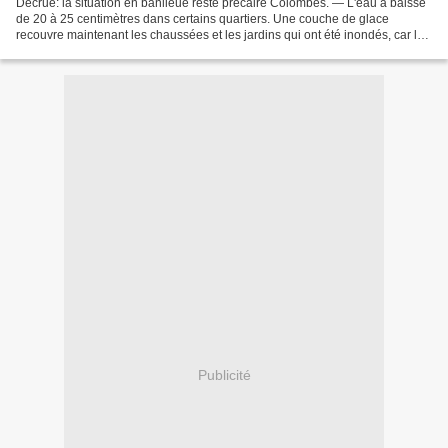
Décrue: la situation en banlieue reste précaire Colombes. — L'eau a baissé
de 20 à 25 centimètres dans certains quartiers. Une couche de glace
recouvre maintenant les chaussées et les jardins qui ont été inondés, car le
froid est devenu très vif et il...
Publicité