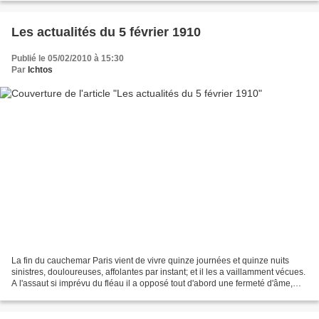
Les actualités du 5 février 1910
Publié le 05/02/2010 à 15:30
Par
Ichtos
La fin du cauchemar Paris vient de vivre quinze journées et quinze nuits
sinistres, douloureuses, affolantes par instant; et il les a vaillamment vécues.
A l'assaut si imprévu du fléau il a opposé tout d'abord une fermeté d'âme,
une crânerie, une bonne...