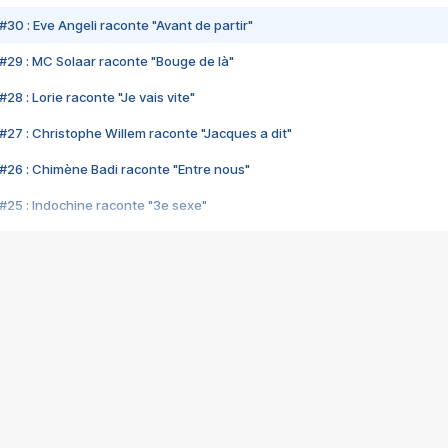
#30 : Eve Angeli raconte "Avant de partir"
#29 : MC Solaar raconte "Bouge de là"
28 : Lorie raconte "Je vais vite"
#27 : Christophe Willem raconte "Jacques a dit"
#26 : Chimène Badi raconte "Entre nous"
#25 : Indochine raconte "3e sexe"
#24 : Zaho raconte "C'est chelou"
#23 : Patrick Bruel raconte "Au café des délices"
#22 : Kyo raconte "Le chemin"
#21 : Nolwenn Leroy raconte "Cassé"
#20 : Patrick Hernandez raconte "Born to be alive"
#19 : Lorie raconte "Près de moi"