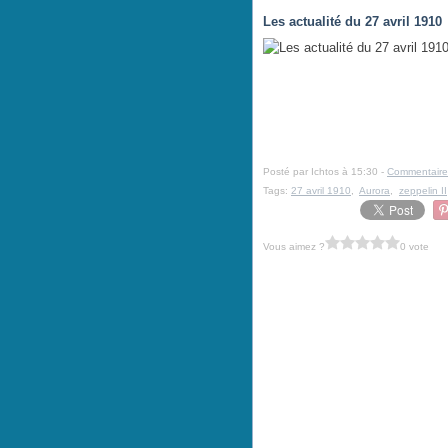
Les actualité du 27 avril 1910
Posté par Ichtos à 15:30 -
Commentaire
Tags:
27 avril 1910
,
Aurora
,
zeppelin II
Vous aimez ?
0 vote