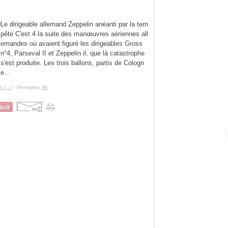
Le dirigeable allemand Zeppelin anéanti par la tem
pête C'est 4 la suite des manœuvres aériennes all
emandes où avaient figuré les dirigeables Gross
n°4, Parseval II et Zeppelin il, que là catastrophe
s'est produite. Les trois ballons, partis de Cologn
e...
s [
…
]
- Permalien [
#
]