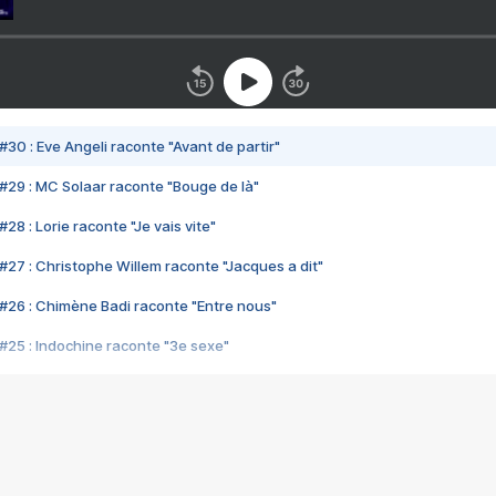
#30 : Eve Angeli raconte "Avant de partir"
#29 : MC Solaar raconte "Bouge de là"
28 : Lorie raconte "Je vais vite"
#27 : Christophe Willem raconte "Jacques a dit"
#26 : Chimène Badi raconte "Entre nous"
#25 : Indochine raconte "3e sexe"
#24 : Zaho raconte "C'est chelou"
#23 : Patrick Bruel raconte "Au café des délices"
#22 : Kyo raconte "Le chemin"